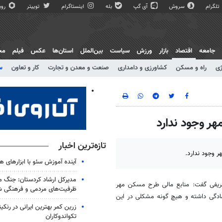
تلگرام
سروش
آی گپ
بله
اینستاگرام
توییتر
روبی
جامعه
اقتصاد
بازار
ورزش
سیاست
بین‌الملل
استان‌ها
عکس
فیلم
مج
ژی
راه و مسکن
کشاورزی و دامداری
صنعت و معدن و تجارت
کار و تعاون
س
ر وجود ندارد
تازه‌ترین اخبار
 وجود ندارد.
آینده آموزش سئو با ابزارهای
مدیرکل ارشاد کردستان: جنگ م
شریفی گفت: منابع مالی طرح مسکن مهر
ظرفیت‌های مردمی و فرهنگی 
دگی داشته و هیچ گونه مشکلی در این
زرین کمر بهترین ایرانی در رنکی
تکواندوکاران