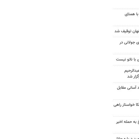
با همتای
 جولانی در
 با ناتو نیست
دالرحیم
زار شد
د آسانی مقابل
 خواستار راهی
 به حمله اخیر
د درباره حلال