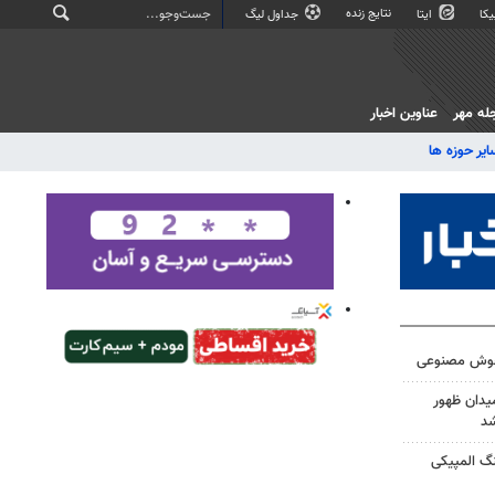
نتایج زنده
کا
ایتا
جداول لیگ
له مهر
عناوین اخبار
ایر حوزه ها
 هوش مصنوعی
یدان ظهور
شد
نگ المپیکی