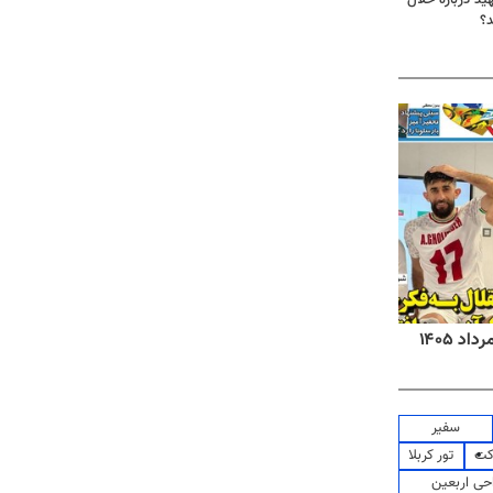
د؟
روزنامه‌های صبح شنبه ۱۷ مرداد ۱۴۰۵
روزنام
سفیر
کت
تور کربلا
حی اربعین