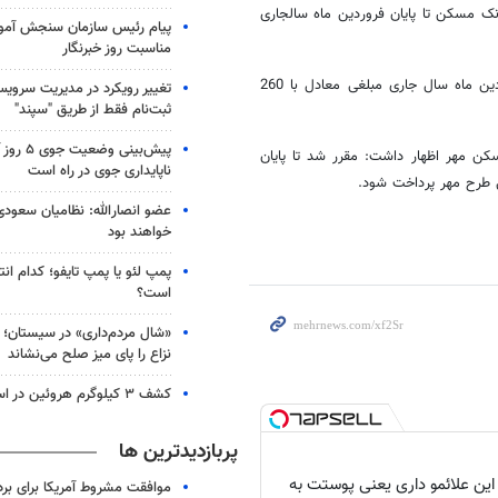
نک مسکن تا پایان فروردین ماه سالجاری
پیام رئیس سازمان سنجش آمو
مناسبت روز خبرنگار
شریفی تصریح کرد: این بانک از ابتدای اجرای طرح مسکن مهر تا پایان فروردین ماه سال جاری مبلغی معادل با 260
تغییر رویکرد در مدیریت سرویس
ثبت‌نام‌ فقط از طریق "سپند"
پیش‌بینی 
ن مهر اظهار داشت: مقرر شد تا پایان
ناپایداری جوی در راه است
عضو انصارالله: نظامیان سعودی
خواهند بود
پمپ لئو یا پمپ تایفو؛ کدام ان
است؟
«شال مردم‌داری» در سیستان؛
نزاع را پای میز صلح می‌نشاند
کشف ۳ کیلوگرم هروئین در اسکو
پربازدیدترین ها
 این علائمو داری یعنی پوستت به
موافقت مشروط آمریکا برای بر