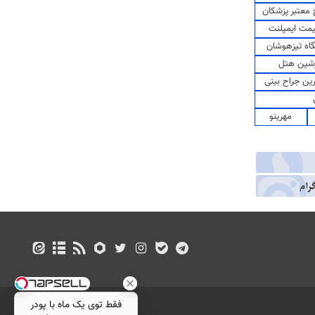
معتبر پزشکان
مت ایمپلنت
اه تیزهوشان
شین هتل
رین جراح بینی
مهرینو
فقط توی یک ماه با پودر