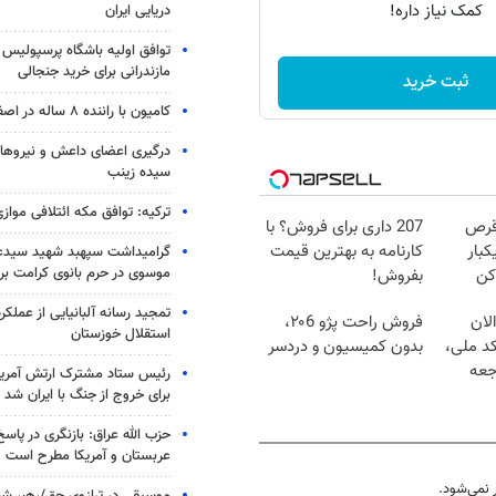
کمک نیاز داره!
دریایی ایران
توافق اولیه باشگاه پرسپولیس 
مازندرانی برای خرید جنجالی
ثبت خرید
کامیون با راننده ۸ ساله در اصفهان توقیف شد
درگیری اعضای داعش و نیروهای
سیده زینب
ترکیه: توافق مکه ائتلافی موازی
قرص
207 داری برای فروش؟ با
کبار
کارنامه به بهترین قیمت
گرامیداشت سپهبد شهید سیدعب
موسوی در حرم بانوی کرامت برگ
کن
بفروش!
تمجید رسانه آلبانیایی از عملکر
لان
فروش راحت پژو ۲۰6،
استقلال خوزستان
کد ملی،
بدون کمیسیون و دردسر
جعه
رئیس ستاد مشترک ارتش آمریکا
برای خروج از جنگ با ایران شد
حزب الله عراق: بازنگری در پاسخ
عربستان و آمریکا مطرح است
نمی‌شود.
موسیقی در ترازوی حق/رهبر شهی