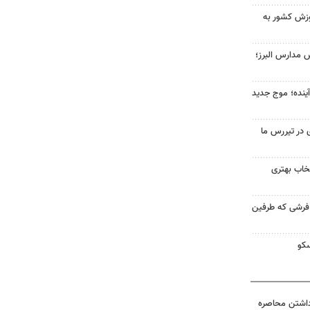
زش کشور به
 مدارس البرز؛
وضعیت جوی ۵ روز آینده؛ موج جدید
 در تیررس ما
تخاب بهتری
 فرشی که طرفین
داشتن محاصره