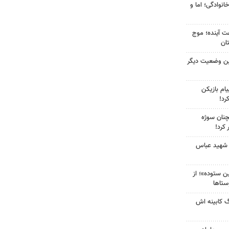
انوادگی؛ اما و
 کشور در ۷۲ ساعت آینده؛ موج
ین وضعیت دیگر
ام بازیکن
رد!
چنان سوژه
کرد!
 شهید عباس
 ستوده»؛ از
ستاها
گ کابینه اش