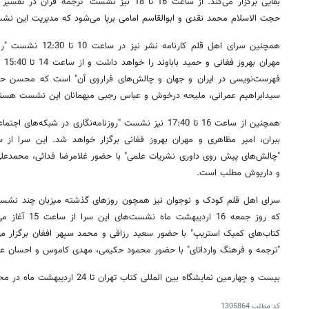
بقایی برگزار می‌کند. از ساعت 16 تا 18 نیز نشست "تر
حجت الاسلام محمد نقدی و ابوالقاسم امامی برپا می‌شود که مدیریت این ن
همچنین سرای اهل قلم کار
مهر
فهرست‌نویسی در ایران و جهان و چالش‌های فراروی آن" است که محسن حاج
سیدابراهیم عمرانی، ملیحه درخوش و عباس رجبی میهمانان این نشست هستن
همچنین از ساعت 16 تا 17:40 نیز نشست "روزنامه‌نگاری در ش
"چالش‌های پیش روی داوری نشریات علمی" با حضور غلامرضا فدائی، محمدعلی
و داریوش مطلب است.
سرای اهل قلم کودک و نوجوان نیز همچون روزهای گذشته میزبان چند نشست
که روز جمعه 16 ا
"ترجمه و فرهنگ وارداتای" با حضور محمود حکیمی، مهدی کاموس و احسان عباس
بیست و چهارمین نمایشگاه بین المللی کتاب تهران تا 24 اردیبهشت ماه در محل مصلای تهران برپاست.
کد مطلب
1305864