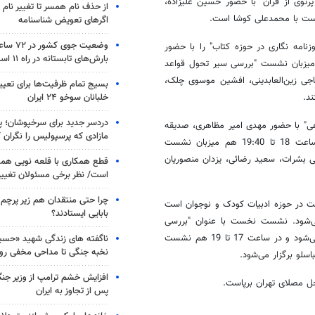
جمه قرآن در تفسیر پرتوی از قرآن" با حضور حسین علیزاده،
از حذف نام همسر تا تغییر نام خ
شست با محمدعلی کوشا است.
اگرهای تعویض شناسنامه
وضعیت جوی
نامه نشر نیز در ساعت 10 تا 12:30 نشست "روزنامه نگاری در حوزه کتاب" را با حضور
بارش‌های تابستانه در راه ۱۱ استان
ان بهروز فغانی و حمید باباوند را خواهد داشت و از ساعت 14 تا 15:40 میزبان نشست "بررسی سیر تحول قواعد
ی زین‌العابدینی، افشین موسوی چلک،
بسیج تمام ظرفیت‌ها برای تعی
خلبانان سوخو ۲۴ ایران
د.
دردسر جدید برای سرخپوشان؛ پی
بکه‌های اجتماعی" با حضور مهدی امیر مظاهری، صدیقه
مازادی که پرسپولیس را نگران ک
ببران، امیر مظاهری و مهران بهروز فغانی برگزار خواهد شد. این سرا از ساعت 18 تا 19:40 هم میزبان نشست
 بشرات، سعید رضائی، یزدان منصوریان
قطع همکاری با قلعه نویی هم
است/ نظر برخی مسئولان تغییر 
چرا حتی منتقدان هم زیر پرچم
 در حوزه ادبیات کودک و نوجوان است
بابایی ایستادند؟
ردیبهشت ماه نشست‌های این سرا از ساعت 15 آغاز می‌شود. نشست نخست با عنوان "بررسی
کتاب‌های کمیک استریپ" با حضور سعید رزاقی و محمد سپهر افغان برگزار می‌شود و در ساعت 17 تا 19 هم نشست
ناگفته های زندگی شهید «حسین
نخبه جنگی تا مداحی مخفی رو
لو برگزار می‌شود.
افزایش خشم ترامپ از وزیر جن
پس از تجاوز به ایران