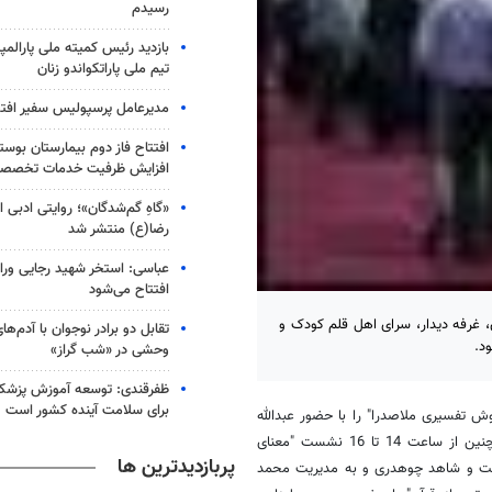
رسیدم
بازدید رئیس کمیته ملی پارالمپی
تیم ملی پاراتکواندو زنان
مدیرعامل پرسپولیس سفیر افت
افتتاح فاز دوم بیمارستان بوست
افزایش ظرفیت خدمات تخصص
«گاهِ گم‌شدگان»؛ روایتی ادبی از
رضا(ع) منتشر شد
عباسی: استخر شهید رجایی ور
افتتاح می‌شود
 تهران، غرفه دیدار، سرای اهل قلم کودک و
تقابل دو برادر نوجوان با آدم‌
د.
وحشی در «شب گراز»
ظفرقندی: توسعه آموزش پزشکی
برای سلامت آینده کشور است
تا 12 نشست "مبانی اصول و روش تفسیری ملاصدرا" را با حضور عبدالله
صلواتی و مهدی کمپانی زارع و با مدیریت مجید فلاح پور برگزار می‌کند. همچنین از ساعت 14 تا 16 نشست "معنای
پربازدیدترین ها
ساکت و شاهد چوهدری و به مدیریت محمد