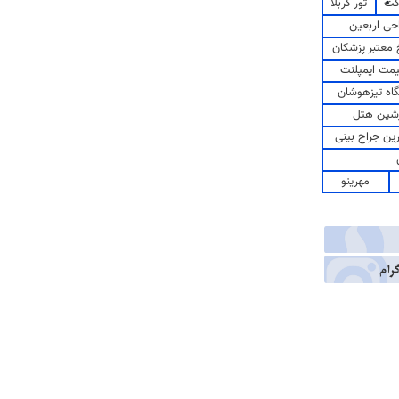
کت
تور کربلا
حی اربعین
معتبر پزشکان
مت ایمپلنت
اه تیزهوشان
شین هتل
رین جراح بینی
مهرینو