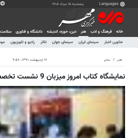
پنجشنبه ۱۵ مرداد ۱۴۰۵
خانه
فرهنگ و ادب
هنر
دين، حوزه، انديشه
دانشگاه و فناوری
سلامت
عناوین اخبار
سینمای ایران
سینمای جهان
تئاتر
رادیو و تلویزیون
موس
هنر
سایر
۱۶ اردیبهشت ۱۳۹۰، ۹:۵۸
نمایشگاه کتاب امروز میزبان 9 نشست تخصصی است