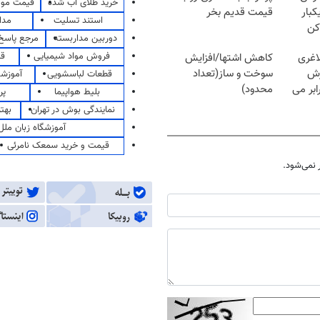
خرید طلای آب شده
قیمت مو
کبار
قیمت قدیم بخر
استند تسلیت
مدا
کن
دوربین مداربسته
مرجع پاسخ 
فروش مواد شیمیایی
قی
اغری
کاهش اشتها/افزایش
زش
سوخت و ساز(تعداد
قطعات لباسشویی
آموزشگ
یسوزی را 3برابر می
محدود)
بلیط هواپیما
پر
نمایندگی بوش در تهران
بهت
آموزشگاه زبان ملل
قیمت و خرید سمعک نامرئی
نمی‌شود.