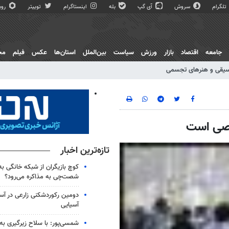
تلگرام
سروش
آی گپ
بله
اینستاگرام
توییتر
روبی
جامعه
اقتصاد
بازار
ورزش
سیاست
بین‌الملل
استان‌ها
عکس
فیلم
مج
یقی و هنرهای تجسمی
تازه‌ترین اخبار
کوچ بازیگران از شبکه خانگی ب
شصت‌چی به مذاکره می‌رود؟
دومین رکوردشکنی زارعی در آست
آسیایی
شمسی‌پور: با سلاح زیرگیری به