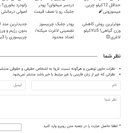
حداقل 12کیلو چربی
دردسر میخوای؟ پودر
زانودرد بخوری؟ ی
میسوزونی🧨
جلبک رو با نصف قیمت
اصولی درمانش 
بخر!
موثرترین روش کاهش
پودر جلبک چربیسوز
جدیدترین متد ل
وزن گیاهی! 5تا۷کیلو
تضمینی لاغرت میکنه/
بدون رژیم و ور
لاغری😍
تعداد محدود
چرب
کند
نظر شما
نظرات حاوی توهین و هرگونه نسبت ناروا به اشخاص حقیقی و حقوقی منتشر 
نظراتی که غیر از زبان فارسی یا غیر مرتبط با خبر باشد منتشر نمی‌شود.
*
لطفا حاصل عبارت را در جعبه متن روبرو وارد کنید