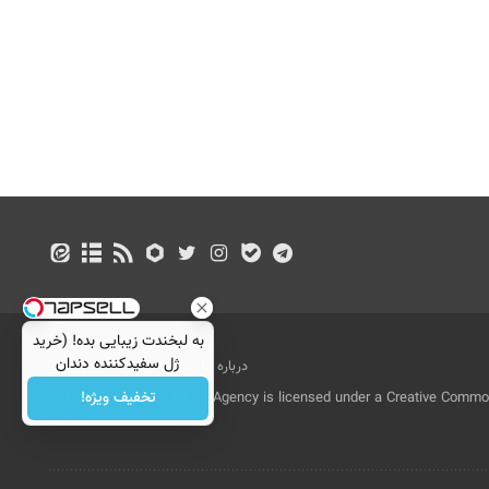
به لبخندت زیبایی بده! (خرید
ژل سفیدکننده دندان
درباره ما
تماس با ما
بازرگانی
با40%تخفیف)
تخفیف ویژه!
All Content by Mehr News Agency is licensed under a Creative Commons
License.