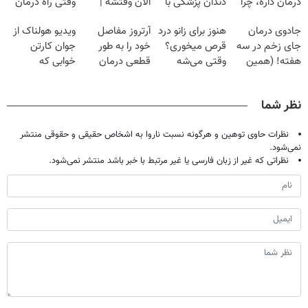
درمان داره، چرا
دندان پزشکی با
الان وقتشه |
وقتی راه درمان
دردش رو داری
پک سفید کننده
فقط با ۲۵
جلو پاته!
جادوی درمان
هنوز برای زانو درد
آرتروز مفاصل
ویدیو هولناک از
تحمل میکنی؟❗
خانگی
میلیون تومان!!!
جای زخم در سه
قرص میخوری؟
خود را به طور
جوان کارتن
هفته! (همین
وقتی می‌شه
قطعی درمان
خوابی که
حالا رایگان
بدون عمل
کنید!
میلیاردر شد.
صحبت کنید)
درمانش کرد؟؟؟؟
◗پرسش‌نامه◖
آموزش رایگان
نظر شما
نظرات حاوی توهین و هرگونه نسبت ناروا به اشخاص حقیقی و حقوقی منتشر
نمی‌شود.
نظراتی که غیر از زبان فارسی یا غیر مرتبط با خبر باشد منتشر نمی‌شود.