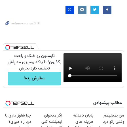
تابستون رو خنک و راحت
بگذرون! تا پنکه رومیزی مه پاش
تخفیف داره بخرش
سفارش بده!
مطالب پیشنهادی
من نمیفهمم
پایان دغدغه
اگر میخوای
چرا هنوز داری با
وقتی زانو درد
هزینه های
ایمپلنت کنی
درد راه میری؟