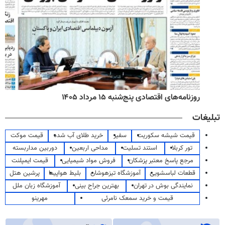
روزنامه‌های اقتصادی پنج‌شنبه ۱۵ مرداد ۱۴۰۵
تبلیغات
قیمت شیشه سکوریت
سفیر
خرید طلای آب شده
قیمت موکت
تور کربلا
استند تسلیت
مداحی اربعین
دوربین مداربسته
مرجع پاسخ معتبر پزشکان
فروش مواد شیمیایی
قیمت ایمپلنت
قطعات لباسشویی
آموزشگاه تیزهوشان
بلیط هواپیما
پرشین هتل
نمایندگی بوش در تهران
بهترین جراح بینی
آموزشگاه زبان ملل
قیمت و خرید سمعک نامرئی
مهرینو