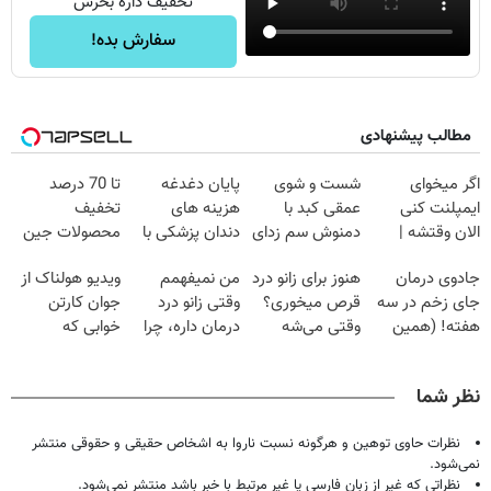
تخفیف داره بخرش
سفارش بده!
مطالب پیشنهادی
اگر میخوای
شست و شوی
پایان دغدغه
تا 70 درصد
ایمپلنت کنی
عمقی کبد با
هزینه های
تخفیف
الان وقتشه |
دمنوش سم زدای
دندان پزشکی با
محصولات جین
فقط با ۲۵
گیاهی
پک سفید کننده
وست + خرید در
جادوی درمان
هنوز برای زانو درد
من نمیفهمم
ویدیو هولناک از
میلیون تومان!!!
خانگی
4 قسط
جای زخم در سه
قرص میخوری؟
وقتی زانو درد
جوان کارتن
هفته! (همین
وقتی می‌شه
درمان داره، چرا
خوابی که
حالا رایگان
بدون عمل
دردش رو داری
میلیاردر شد.
صحبت کنید)
درمانش کرد؟؟؟؟
تحمل میکنی؟❗
آموزش رایگان
نظر شما
نظرات حاوی توهین و هرگونه نسبت ناروا به اشخاص حقیقی و حقوقی منتشر
نمی‌شود.
نظراتی که غیر از زبان فارسی یا غیر مرتبط با خبر باشد منتشر نمی‌شود.