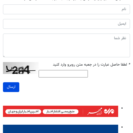
*
لطفا حاصل عبارت را در جعبه متن روبرو وارد کنید
ارسال