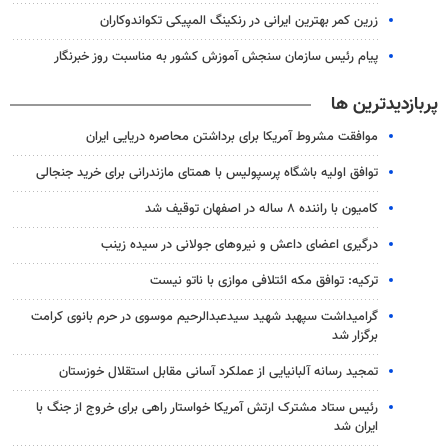
زرین کمر بهترین ایرانی در رنکینگ المپیکی تکواندوکاران
پیام رئیس سازمان سنجش آموزش کشور به مناسبت روز خبرنگار
پربازدیدترین ها
موافقت مشروط آمریکا برای برداشتن محاصره دریایی ایران
توافق اولیه باشگاه پرسپولیس با همتای مازندرانی برای خرید جنجالی
کامیون با راننده ۸ ساله در اصفهان توقیف شد
درگیری اعضای داعش و نیروهای جولانی در سیده زینب
ترکیه: توافق مکه ائتلافی موازی با ناتو نیست
گرامیداشت سپهبد شهید سیدعبدالرحیم موسوی در حرم بانوی کرامت
برگزار شد
تمجید رسانه آلبانیایی از عملکرد آسانی مقابل استقلال خوزستان
رئیس ستاد مشترک ارتش آمریکا خواستار راهی برای خروج از جنگ با
ایران شد