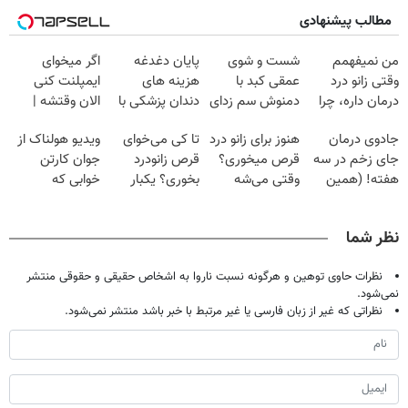
مطالب پیشنهادی
من نمیفهمم
شست و شوی
پایان دغدغه
اگر میخوای
وقتی زانو درد
عمقی کبد با
هزینه های
ایمپلنت کنی
درمان داره، چرا
دمنوش سم زدای
دندان پزشکی با
الان وقتشه |
دردش رو داری
گیاهی
پک سفید کننده
فقط با ۲۵
جادوی درمان
هنوز برای زانو درد
تا کی می‌خوای
ویدیو هولناک از
تحمل میکنی؟❗
خانگی
میلیون تومان!!!
جای زخم در سه
قرص میخوری؟
قرص زانودرد
جوان کارتن
هفته! (همین
وقتی می‌شه
بخوری؟ یکبار
خوابی که
حالا رایگان
بدون عمل
اصولی درمانش
میلیاردر شد.
صحبت کنید)
درمانش کرد؟؟؟؟
کن
آموزش رایگان
نظر شما
نظرات حاوی توهین و هرگونه نسبت ناروا به اشخاص حقیقی و حقوقی منتشر
نمی‌شود.
نظراتی که غیر از زبان فارسی یا غیر مرتبط با خبر باشد منتشر نمی‌شود.