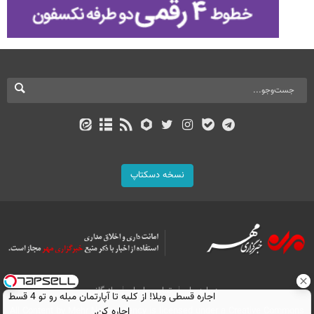
نسخه دسکتاپ
درباره ما
تماس با ما
بازرگانی
اجاره‌ قسطی ویلا! از کلبه تا آپارتمان مبله رو تو 4 قسط
اجاره کن.
All Content by Mehr News Agency is licensed under a Creative Commons