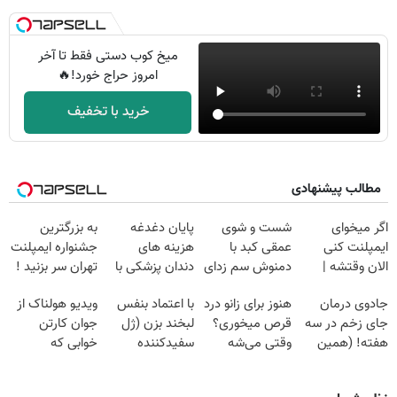
میخ کوب دستی فقط تا آخر
امروز حراج خورد!🔥
خرید با تخفیف
مطالب پیشنهادی
اگر میخوای
شست و شوی
پایان دغدغه
به بزرگترین
ایمپلنت کنی
عمقی کبد با
هزینه های
جشنواره ایمپلنت
الان وقتشه |
دمنوش سم زدای
دندان پزشکی با
تهران سر بزنید !
فقط با ۲۵
گیاهی
پک سفید کننده
| فقط ۲۵
جادوی درمان
هنوز برای زانو درد
با اعتماد بنفس
ویدیو هولناک از
میلیون تومان!!!
خانگی
میلیون !
جای زخم در سه
قرص میخوری؟
لبخند بزن (ژل
جوان کارتن
هفته! (همین
وقتی می‌شه
سفیدکننده
خوابی که
حالا رایگان
بدون عمل
دندان40%تخفیف)
میلیاردر شد.
صحبت کنید)
درمانش کرد؟؟؟؟
آموزش رایگان