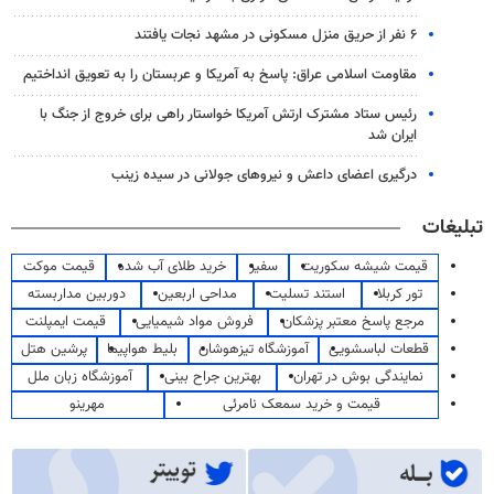
۶ نفر از حریق منزل مسکونی در مشهد نجات یافتند
مقاومت اسلامی عراق: پاسخ به آمریکا و عربستان را به تعویق انداختیم
رئیس ستاد مشترک ارتش آمریکا خواستار راهی برای خروج از جنگ با
ایران شد
درگیری اعضای داعش و نیروهای جولانی در سیده زینب
تبلیغات
قیمت شیشه سکوریت
سفیر
خرید طلای آب شده
قیمت موکت
تور کربلا
استند تسلیت
مداحی اربعین
دوربین مداربسته
مرجع پاسخ معتبر پزشکان
فروش مواد شیمیایی
قیمت ایمپلنت
قطعات لباسشویی
آموزشگاه تیزهوشان
بلیط هواپیما
پرشین هتل
نمایندگی بوش در تهران
بهترین جراح بینی
آموزشگاه زبان ملل
قیمت و خرید سمعک نامرئی
مهرینو