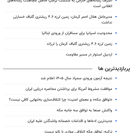
اعتراف رسانه‌های خارجی به شکست ترامپ حاصل مجاهدت رسانه‌های
انقلابی است
مدیرعامل هلال احمر کرمان: زمین لرزه ۴.۶ ریشتری گلباف خسارتی
نداشت
محدودیت اسپانیا برای مسافران از ورودی ایتالیا
زمین لرزه ۴.۶ ریشتری گلباف کرمان را لرزاند
اردبیل استوار در مسیر مقاومت
پربازدیدترین ها
نتیجه آزمون ورودی سمپاد سال ۱۴۰۵ اعلام شد
موافقت مشروط آمریکا برای برداشتن محاصره دریایی ایران
«توافق مکه» و معمای امنیت؛ چرا ائتلاف‌سازی به‌تنهایی کافی نیست؟
واکنش صنعا به توافق سه جانبه مکه
جدیدترین ادعاها و اقدامات خصمانه واشنگتن علیه ایران
ترکیه: توافق مکه ائتلافی موازی با ناتو نیست