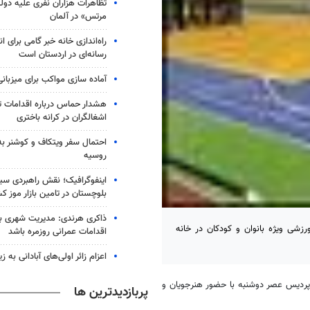
تظاهرات هزاران نفری علیه دو
مرتس» در آلمان
راه‌اندازی خانه خبر گامی برای 
رسانه‌ای در اردستان است
آماده سازی مواکب برای میزبانی
هشدار حماس درباره اقدامات ت
اشغالگران در کرانه باختری
احتمال سفر ویتکاف و کوشنر به 
روسیه
اینفوگرافیک؛ نقش راهبردی سی
بلوچستان در تامین بازار موز ک
ذاکری هرندی: مدیریت شهری بم ب
شی ویژه بانوان و کودکان در خانه
اقدامات عمرانی روزمره باشد
اعزام زائر اولی‌های آبادانی به 
پردیس عصر دوشنبه با حضور هنرجویان و
پربازدیدترین ها