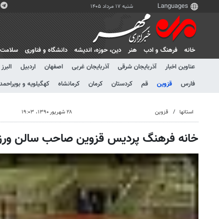
شنبه ۱۷ مرداد ۱۴۰۵
خانه
فرهنگ و ادب
هنر
دين، حوزه، انديشه
دانشگاه و فناوری
سلامت
عناوین اخبار
آذربایجان شرقی
آذربایجان غربی
اصفهان
اردبیل
البرز
فارس
قزوین
قم
کردستان
کرمان
کرمانشاه
کهگیلویه و بویراحمد
استانها
قزوین
۲۸ شهریور ۱۳۹۰، ۱۹:۰۳
خانه فرهنگ پردیس قزوین صاحب سالن ور