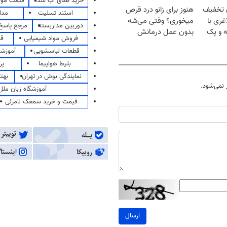
خرید طلای آب شده
قیمت مو
ن تخفیف
هنوز برای زانو درد قرص
استند تسلیت
مدا
غری با
میخوری؟ وقتی می‌شه
دوربین مداربسته
مرجع پاسخ 
ه و پک
بدون عمل درمانش
فروش مواد شیمیایی
قی
کرد؟؟؟؟
قطعات لباسشویی
آموزشگ
بلیط هواپیما
پر
نمایندگی بوش در تهران
بهت
نمی‌شود.
آموزشگاه زبان ملل
قیمت و خرید سمعک نامرئی
ارسال