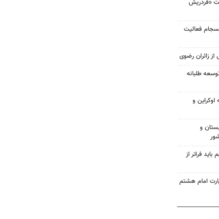
لت «فردریش
انسجام فعالیت
 از زائران رضوی
وسعه طلبانه
اوکراین و
ستان و
شور
اید فراتر از
زیارت امام هشتم