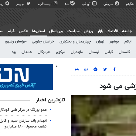
تلگرام
سروش
آی گپ
بله
اینستاگرام
توییتر
روبی
جامعه
اقتصاد
بازار
ورزش
سیاست
بین‌الملل
استان‌ها
عکس
فیلم
مج
ایلام
بوشهر
تهران
چهارمحال و بختیاری
خراسان جنوبی
خراسان رضوی
گلستان
گیلان
لرستان
مازندران
مرکزی
هرمزگان
همدان
یزد
زشی می شود
تازه‌ترین اخبار
عمو پورنگ در مرکز طبی کودک
انهدام باند سارقان سیم و کابل
کشف محموله ۱۸۰ میلیاردی