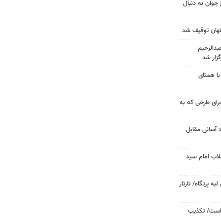
جوان به دنبال
دالرحیم
زار شد
با همتای
جرای طرحی که به
د آسانی مقابل
لاب امام سید
 پرتگاه/ تارتار
 است/ تکذیب