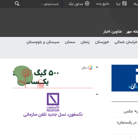
نتایج زنده
کا
ایتا
جداول لیگ
له مهر
عناوین اخبار
خراسان شمالی
خوزستان
زنجان
سمنان
سیستان و بلوچستان
ان+ عکس
 در رفسنجان؛