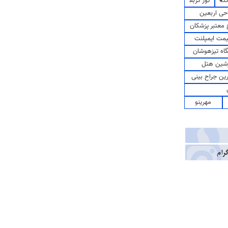
کت
تور کربلا
حی اربعین
معتبر پزشکان
مت ایمپلنت
اه تیزهوشان
شین هتل
رین جراح بینی
مهرینو