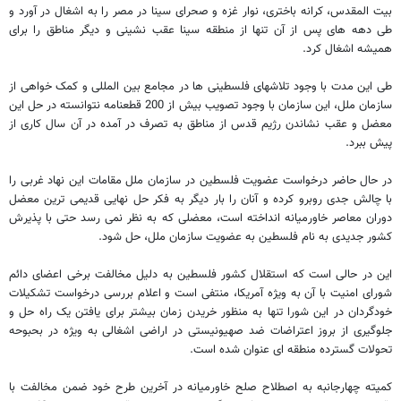
بیت المقدس، کرانه باختری، نوار غزه و صحرای سینا در مصر را به اشغال در آورد و
طی دهه های پس از آن تنها از منطقه سینا عقب نشینی و دیگر مناطق را برای
همیشه اشغال کرد.
طی این مدت با وجود تلاشهای فلسطینی ها در مجامع بین المللی و کمک خواهی از
سازمان ملل، این سازمان با وجود تصویب بیش از 200 قطعنامه نتوانسته در حل این
معضل و عقب نشاندن رژیم قدس از مناطق به تصرف در آمده در آن سال کاری از
پیش ببرد.
در حال حاضر درخواست عضویت فلسطین در سازمان ملل مقامات این نهاد غربی را
با چالش جدی روبرو کرده و آنان را بار دیگر به فکر حل نهایی قدیمی ترین معضل
دوران معاصر خاورمیانه انداخته است، معضلی که به نظر نمی رسد حتی با پذیرش
کشور جدیدی به نام فلسطین به عضویت سازمان ملل، حل شود.
این در حالی است که استقلال کشور فلسطین به دلیل مخالفت برخی اعضای دائم
شورای امنیت با آن به ویژه آمریکا، منتفی است و اعلام بررسی درخواست تشکیلات
خودگردان در این شورا تنها به منظور خریدن زمان بیشتر برای یافتن یک راه حل و
جلوگیری از بروز اعتراضات ضد صهیونیستی در اراضی اشغالی به ویژه در بحبوحه
تحولات گسترده منطقه ای عنوان شده است.
کمیته چهارجانبه به اصطلاح صلح خاورمیانه در آخرین طرح خود ضمن مخالفت با