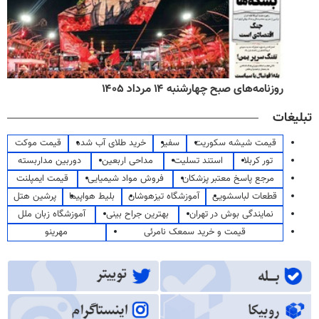
روزنامه‌های صبح چهارشنبه ۱۴ مرداد ۱۴۰۵
تبلیغات
قیمت شیشه سکوریت
سفیر
خرید طلای آب شده
قیمت موکت
تور کربلا
استند تسلیت
مداحی اربعین
دوربین مداربسته
مرجع پاسخ معتبر پزشکان
فروش مواد شیمیایی
قیمت ایمپلنت
قطعات لباسشویی
آموزشگاه تیزهوشان
بلیط هواپیما
پرشین هتل
نمایندگی بوش در تهران
بهترین جراح بینی
آموزشگاه زبان ملل
قیمت و خرید سمعک نامرئی
مهرینو