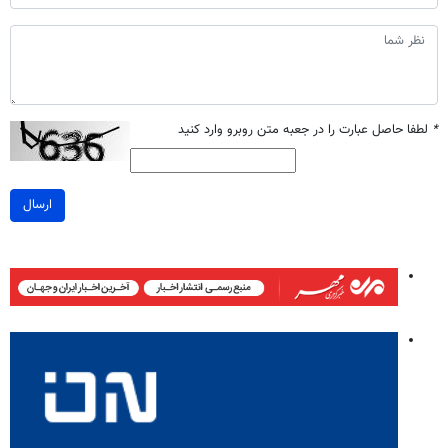
*
لطفا حاصل عبارت را در جعبه متن روبرو وارد کنید
ارسال