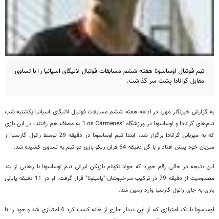
تیم فوتبال اوساسونا هفته ششم مسابقات فوتبال لالیگای اسپانیا را با تساوی
مقابل گرانادا پشت سر گذاشت.
به گزارش خبرنگار مهر، در ادامه هفته ششم مسابقات فوتبال لالیگای اسپانیا یکشنبه شب
تیم‌های گرانادا و اوساسونا در ورزشگاه "Los Cármenes" به مصاف هم رفتند. در این بازی
که به میزبانی گرانادا برگزار شد، ابتدا تیم اوساسونا در دقیقه 29 توسط رائول گارسیا از
میزبان خود پیش افتاد و با گل دقیقه 64 فران ریکو بازی دو تیم به تساوی کشیده شد.
این نتیجه در حالی رقم خورد که جواد نکونام بازیکن ایرانی تیم اوساسونا با رهایی از بند
مصدومیت از دقیقه 79 در ترکیب سرخپوشان "پامبلونا" قرار گرفت. او در 11 دقیقه پایانی
بازی به جای رائول گارسیا وارد زمین شد.
اوساسونا با تک امتیازی که از این دیدار خارج از خانه کسب کرد 6 امتیازی شد و خود را تا