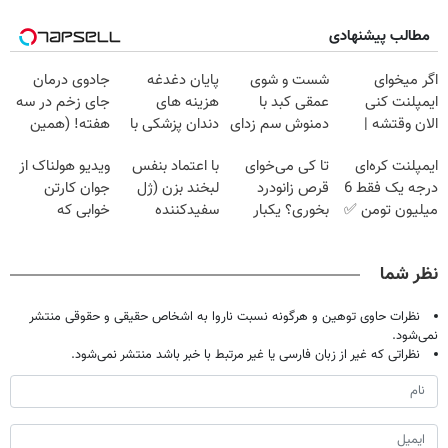
مطالب پیشنهادی
اگر میخوای
شست و شوی
پایان دغدغه
جادوی درمان
ایمپلنت کنی
عمقی کبد با
هزینه های
جای زخم در سه
الان وقتشه |
دمنوش سم زدای
دندان پزشکی با
هفته! (همین
فقط با ۲۵
گیاهی
پک سفید کننده
حالا رایگان
ایمپلنت کره‌ای
تا کی می‌خوای
با اعتماد بنفس
ویدیو هولناک از
میلیون تومان!!!
خانگی
صحبت کنید)
درجه یک فقط 6
قرص زانودرد
لبخند بزن (ژل
جوان کارتن
میلیون تومن ✅
بخوری؟ یکبار
سفیدکننده
خوابی که
اصولی درمانش
دندان40%تخفیف)
میلیاردر شد.
کن
آموزش رایگان
نظر شما
نظرات حاوی توهین و هرگونه نسبت ناروا به اشخاص حقیقی و حقوقی منتشر
نمی‌شود.
نظراتی که غیر از زبان فارسی یا غیر مرتبط با خبر باشد منتشر نمی‌شود.