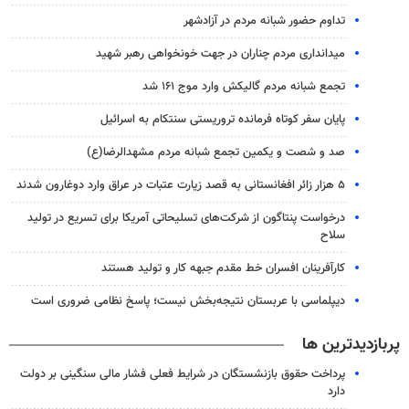
تداوم حضور شبانه مردم در آزادشهر
میدانداری مردم چناران در جهت خونخواهی رهبر شهید
تجمع شبانه مردم گالیکش وارد موج ۱۶۱ شد
پایان سفر کوتاه فرمانده تروریستی سنتکام به اسرائیل
صد و شصت و یکمین تجمع شبانه مردم مشهدالرضا(ع)
۵ هزار زائر افغانستانی به قصد زیارت عتبات در عراق وارد دوغارون شدند
درخواست پنتاگون از شرکت‌های تسلیحاتی آمریکا برای تسریع در تولید
سلاح
کارآفرینان افسران خط مقدم جبهه کار و تولید هستند
دیپلماسی با عربستان نتیجه‌بخش نیست؛ پاسخ نظامی ضروری است
پربازدیدترین ها
پرداخت حقوق بازنشستگان در شرایط فعلی فشار مالی سنگینی بر دولت
دارد