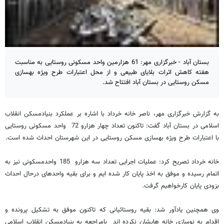
بستان آباد - خبرگزاری مهر: 61 هزارمین واحد مسکونی روستایی به مناسبت
هفته کاهش اثرات بلایای طبیعی و از محل اعتبارات طرح ویژه بهسازی
مسکن روستایی در بستان آباد افتتاح شد.
به گزارش خبرگزاری مهر، ناصر خانه خرداد با اشاره بر عملکرد بنیادمسکن انقلاب
اسلامی در بستان آباد گفت: تاکنون تعداد چهار هزارو 72 واحد مسکونی روستایی
با اعتبارات طرح ویژه بهسازی مسکن روستایی در این شهرستان احداث شده است.
خانه خرداد تصریح کرد: عملیات اجرایی تعداد سه هزارو 185 واحدمسکونی نیز به
اتمام رسیده و موفق به اخذ پایان کار شده ایم و برای بقیه واحدهای درحال احداث
بزودی پایان کارخواهیم گرفت.
وی همچنین یادآور شد: بقیه روستائیانی که تاکنون موفق به تشکیل پرونده و
اقدام به نوسازی خانه هایشان نکرده اند بامراجعه به بنیادمسکن انقلاب اسلامی