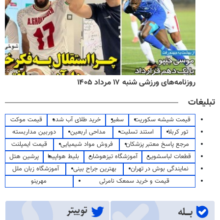
روزنامه‌های ورزشی شنبه ۱۷ مرداد ۱۴۰۵
تبلیغات
قیمت شیشه سکوریت
سفیر
خرید طلای آب شده
قیمت موکت
تور کربلا
استند تسلیت
مداحی اربعین
دوربین مداربسته
مرجع پاسخ معتبر پزشکان
فروش مواد شیمیایی
قیمت ایمپلنت
قطعات لباسشویی
آموزشگاه تیزهوشان
بلیط هواپیما
پرشین هتل
نمایندگی بوش در تهران
بهترین جراح بینی
آموزشگاه زبان ملل
قیمت و خرید سمعک نامرئی
مهرینو