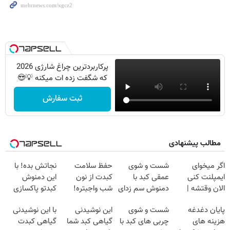
پرکاربردترین چراغ شارژی 2026
که شگفت زده ات میکنه 💡😍
ثبت سفارش
مطالب پیشنهادی
اگر میخوای
شست و شوی
حفظ سلامت
نجاتش بده! با
ایمپلنت کنی
عمقی کبد با
کبدت از نون
این دمنوش
الان وقتشه |
دمنوش سم زدای
شب واجبتره!
کبدتو پاکسازی
فقط با ۲۵
گیاهی
کن+ضمانت
پایان دغدغه
شست و شوی
این نوشیدنی
با این نوشیدنی
میلیون تومان!!!
مرجوعی
هزینه های
چربی های کبد با
گیاهی کبد شما
گیاهی کبدت