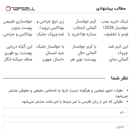
مطالب پیشنهادی
لینک خرید بمب
کرم جوانساز
زیر تیغ جراحی و
جوانسازی طبیعی
جوانساز 2026!
آلمانی انتخاب
بوتاکس نروید!
پوست بدون
اونم با تخفیف
ستاره ها!خرید با
ضدچروک جلبک
بوتاکس و جراحی
ویژه
تخفیف
با40%تخفیف
😳! خرید با
این کرم ضد
با کرم جوانساز
با جوانساز جلبک
این گیاه دریایی
تخفیف ویژه
چروک
آلمانی حال
عید امسال
پوستت رو طوری
آلمانی،جای
پوستت توی هر
۱۰سال جوون
صاف میکنه انگار
بوتاکس رو برات
فصلی
تری
20سال جوون
پر میکنه!تخفیف
خوبه۴۵٪تخفیف
شدی🔥
نظر شما
تا امشب
نظرات حاوی توهین و هرگونه نسبت ناروا به اشخاص حقیقی و حقوقی منتشر
نمی‌شود.
نظراتی که غیر از زبان فارسی یا غیر مرتبط با خبر باشد منتشر نمی‌شود.