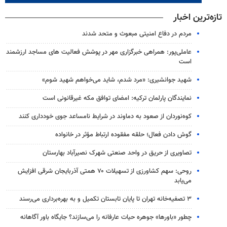
تازه‌ترین اخبار
مردم در دفاع امنیتی مبعوث و متحد شدند
عاملی‌پور: همراهی خبرگزاری مهر در پوشش فعالیت های مساجد ارزشمند
است
شهید جوانشیری: «مرد شدم، شاید می‌خواهم شهید شوم»
نمایندگان پارلمان ترکیه: امضای توافق مکه غیرقانونی است
کوه‌نوردان از صعود به دماوند در شرایط نامساعد جوی خودداری کنند
گوش دادن فعال؛ حلقه مفقوده ارتباط مؤثر در خانواده
تصاویری از حریق در واحد صنعتی شهرک نصیرآباد بهارستان
روحی: سهم کشاورزی از تسهیلات ۷۰ همتی آذربایجان شرقی افزایش
می‌یابد
۳ ﺗﺼﻔﻴﻪ‌ﺧﺎﻧﻪ‌ تهران تا پایان تابستان تکمیل و به بهره‌برداری می‌رسند
چطور «باورها» جوهره حیات عارفانه را می‌سازند؟ جایگاه باور آگاهانه