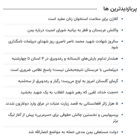
پربازدیدترین ها
کلاژن برای سلامت استخوان زنان مفید است
واکنش عربستان و قطر به بیانیه شورای امنیت درباره یمن
سالروز شهادت شهید محمد ناصر ناصری روز شهدای دیپلمات نامگذاری
شود
هشدار تداوم بارش‌های تابستانه و رعدوبرق در ۴ استان تا چهارشنبه
دیپلماسی با عربستان نتیجه‌بخش نیست؛ پاسخ نظامی ضروری است
گرمای گلستان امروز به اوج می‌رسد؛ رگبار و رعدوبرق از سه‌شنبه
«حجت خدا»، لقبی که رهبر شهید انقلاب به یک شهید بخشید
۵ هزار زائر افغانستانی به قصد زیارت عتبات در عراق وارد دوغارون شدند
پرسپولیس و نخستین چالش حقوقی برای «سرمربی» پیش از آغاز لیگ
برتر
دولت مستعفی یمن مدعی حمله به مواضع انصارالله شد