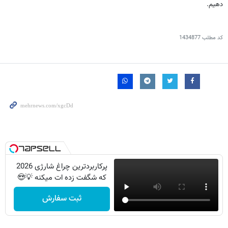
دهیم.
کد مطلب
1434877
پرکاربردترین چراغ شارژی 2026
که شگفت زده ات میکنه 💡😍
ثبت سفارش