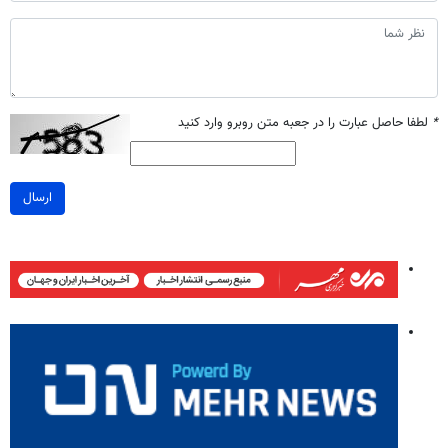
*
لطفا حاصل عبارت را در جعبه متن روبرو وارد کنید
ارسال