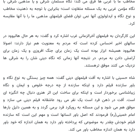
مخاطب ما با غربی ها فرق می کند؛ نگاه مسلمان شرقی و یا مذهبی شرقی با
نگاه مؤمن غربی به یک مسئله متفاوت است؛ بنابراین با توجه به ذهنیت مخاطب
و نوع نگاه و ایدئولوژی آنها نمی توان فضای فیلمهای مذهبی ما را با آنها مقایسه
کرد.
این کارگردان به فیلمهای آخرالزمانی غرب اشاره کرد و گفت: به هر حال هالیوود در
سالهای اخیر احساس کرده است که مردم به معنویت هم نیاز دارند؛ اصولا
هالیوود همیشه ابزار بوده است یک زمان برای جنگ افروزی و یک زمان برای
آرامش دادن به مردم. در نتیجه آنها زمانی که نگاه دینی شان را به شرقی ها
نزدیک می کنند موفق ترهستند.
شاه حسینی با اشاره به آفت فیلمهای دینی گفت: همه چیز بستگی به نوع نگاه و
باور سازنده فیلم دارد و اینکه سازنده از چه درجه خلوص و ایمان و نگاه
زیباشناسی برخوردار است و اینکه برای ساخت این اثر هنری دنبال چه انگیزه ای
است. آفت در ذهن فرد است یک نفر می رود عاشقانه فیلم دینی می سازد و
موفق هم می شود و این مسئله به رویکرد فرد برمی گردد و به همین دلیل بارها
امام خمینی(ره) فرمودند که اصل باور انسانها است و مهم این است که سازنده
فیلم خودش چقدر به موضوعی که پرداخته باور دارد به همان اندازه که خود باور
دارد به همان اندازه مخاطب باور می کند.