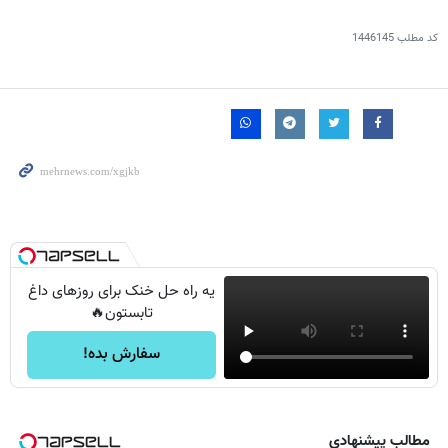
کد مطلب
1446145
یه راه حل خنک برای روزهای داغ
تابستون🔥
سفارش بده!
مطالب پیشنهادی