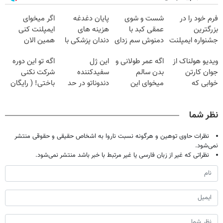
فرم خود را در
شست و شوی
پایان دغدغه
اگر میخوای
بزرگترین
عمقی کبد با
هزینه های
ایمپلنت کنی
جشنواره ایمپلنت
دمنوش سم زدای
دندان پزشکی با
همین الان
تهران پر کنید ! |
گیاهی
پک سفید کننده
وقتشه | فقط با
ویدیو هولناک از
اگه عمر طولانی و
این ژل
اگه تو این دوره
فقط ۲۵ میلیون
خانگی
۲۵ میلیون
جوان کارتن
بدن سالم
سفیدکننده
شرکت نکنی
تومان!!!
خوابی که
میخوای این
دندوناتو در حد
باختی! ( رایگان
میلیاردر شد.
نوشیدنی رو با
لمینت سفید
آموزش ببین
آموزش رایگان
تخفیف بخر
میکنه
پولدار شی)
نظر شما
(40%تخفیف)
نظرات حاوی توهین و هرگونه نسبت ناروا به اشخاص حقیقی و حقوقی منتشر
نمی‌شود.
نظراتی که غیر از زبان فارسی یا غیر مرتبط با خبر باشد منتشر نمی‌شود.