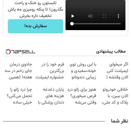
تابستون رو خنک و راحت
بگذرون! تا پنکه رومیزی مه پاش
تخفیف داره بخرش
سفارش بده!
مطالب پیشنهادی
اگر میخوای
با این روش توی
فرم خود را در
جادوی درمان
ایمپلنت کنی
خونه،سفیدی و
بزرگترین
جای زخم در سه
الان وقتشه |
زیبایی دندوناتو
جشنواره ایمپلنت
هفته! (همین
فقط با ۲۵
برگردون
تهران پر کنید ! |
حالا رایگان
خلافی خودروتو
هنوز برای زانو درد
پایان دغدغه
چرا درد زانو را
میلیون تومان!!!
(40%off)
فقط ۲۵ میلیون
صحبت کنید)
الان ببین، با
قرص میخوری؟
هزینه های
تحمل می‌کنی؟
پلاک و کد ملی،
وقتی می‌شه
دندان پزشکی با
خیلی ساده
بدون نیاز به
بدون عمل
پک سفید کننده
درمنزل درمانش
مراجعه حضوری
درمانش کرد؟؟؟؟
خانگی
کن
نظر شما