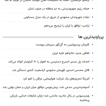
آرامکو عربستان: حمله به تأسیسات نفتی موجب اختلال در تولید ما شد
حمله رژیم صهیونیستی به دو منطقه در جنوب لبنان
نجات شهروندان مشهدی از حریق در یک منزل مسکونی
ترامپ: توافق با ایران را ترجیح می‌دهم
پربازدیدترین ها
کاپیتان پرسپولیس به گل‌گهر سیرجان پیوست
لفاظی جدید نتانیاهو علیه ایران
احداث پل مسیر خسرج دسترسی به اهواز را ۶۰ کیلومتر کوتاه می‌کند
قاتل محسن اسدی، قهرمان مشهدی کراسفیت کشور دستگیر شد
آمریکا تحریم‌های یک شرکت هواپیمایی عراقی را لغو کرد
آسوشیتدپرس مدعی شد: پیش‌نویس توافق میان ایران و عمان نهایی شد
وینیسیوس در رئال مادرید ماندنی شد؛ پایان شایعات جدایی بازیکن
پرحاشیه