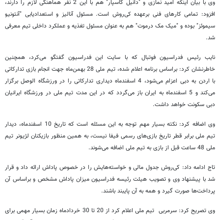
وی با بیان اینکه امید نمازی و "دانیل گاسپار" هم با این 2 نفر هماهنگی لازم را دارند،
افزود: تمامی کارهای فنی برعهده کی‌روش است. مسئول آنالیز و استعدادیابی "آنتونیو
سیموئز" بوده و "میک مک درموت" هم به عنوان مسئول تغذیه و عملکرد داخلی تیم معرفی
شد.
نایب رئیس فدراسیون فوتبال که با سایت این فدراسیون گفتگو می‌کرد، همچنین
خاطرنشان کرد: براساس برنامه اعلام شده، تیم ملی 28 بهمن‌ماه جهت انجام بازی تدارکاتی
با اردن به دبی اعزام می‌شود، 4 اسفندماه دیداری تدارکاتی را در ورزشگاه الوصل برگزار
می‌کند و 5 اسفندماه به ایران باز می‌گردد که در این مدت تیم ملی در ورزشگاه ایرانیان
دبی سکونت خواهد داشت.
وی اضافه کرد: نکته بسیار مهم توجه به این مسئله است که تاریخ 10 اسفندماه، دیدار
تیم ملی برابر قطر تاریخ بازی‌های رسمی فیفا نیست، به همین منظور بازیکنان لژیونر تیم
ملی 48 ساعت قبل از بازی به تیم ملی اضافه می‌شوند.
تاج ادامه داد: کی‌روش جدول مالی و خواسته‌هایش را در خصوص پاداش ارائه داد و قرار
شد با پیشنهاد وی و تصویب هیئت رئیسه فدراسیون میزان پاداش مشخص و براساس آن
پرداخت‌ها صورت گیرد و همه به آن پایبند باشند.
وی تصریح کرد: سرمربی تیم ملی اعلام کرد از 20 تا 30 خردادماه زمان بسیار مهمی برای