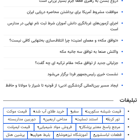
دروغ بستن به رهبری قطعاً جرم بسیار بزرگی است
موافقت مشروط آمریکا برای برداشتن محاصره دریایی ایران
اجرای آزمون‌های غربالگری دانش آموزان شرط ثبت نام نهایی در مدارس
است
«توافق مکه» و معمای امنیت؛ چرا ائتلاف‌سازی به‌تنهایی کافی نیست؟
واکنش صنعا به توافق سه جانبه مکه
جزئیاتی جدید از توافق مکه؛ مقام ترکیه ای چه گفت؟
نشست خبری رئیس‌جمهور فردا برگزار می‌شود
ایجاد مسیر بین‌المللی گردشگری ادبی؛ از قونیه تا شیراز با مولانا و حافظ
تبلیغات
قیمت شیشه سکوریت
سفیر
خرید طلای آب شده
قیمت موکت
تور کربلا
استند تسلیت
مداحی اربعین
دوربین مداربسته
مرجع پاسخ معتبر پزشکان
فروش مواد شیمیایی
قیمت ایمپلنت
قطعات لباسشویی
آموزشگاه تیزهوشان
بلیط هواپیما
پرشین هتل