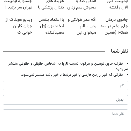
ایمپلنت کنی
عمقی کبد با
هزینه های
جشنواره ایمپلنت
الان وقتشه |
دمنوش سم زدای
دندان پزشکی با
تهران سر بزنید !
فقط با ۲۵
گیاهی
پک سفید کننده
| فقط ۲۵
جادوی درمان
اگه عمر طولانی و
با اعتماد بنفس
ویدیو هولناک از
میلیون تومان!!!
خانگی
میلیون !
جای زخم در سه
بدن سالم
لبخند بزن (ژل
جوان کارتن
هفته! (همین
میخوای این
سفیدکننده
خوابی که
حالا رایگان
نوشیدنی رو با
دندان40%تخفیف)
میلیاردر شد.
صحبت کنید)
تخفیف بخر
آموزش رایگان
نظر شما
نظرات حاوی توهین و هرگونه نسبت ناروا به اشخاص حقیقی و حقوقی منتشر
نمی‌شود.
نظراتی که غیر از زبان فارسی یا غیر مرتبط با خبر باشد منتشر نمی‌شود.