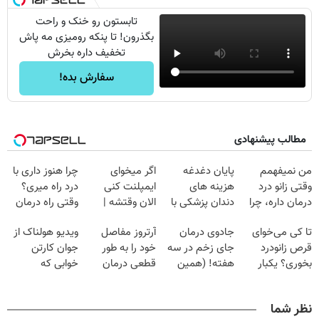
تابستون رو خنک و راحت
بگذرون! تا پنکه رومیزی مه پاش
تخفیف داره بخرش
سفارش بده!
مطالب پیشنهادی
Image failed to
Image failed to
Image failed to
Image failed to
load
load
load
load
من نمیفهمم
پایان دغدغه
اگر میخوای
چرا هنوز داری با
وقتی زانو درد
هزینه های
ایمپلنت کنی
درد راه میری؟
درمان داره، چرا
دندان پزشکی با
الان وقتشه |
وقتی راه درمان
Image failed to
Image failed to
Image failed to
Image failed to
دردش رو داری
پک سفید کننده
فقط با ۲۵
جلو پاته!
load
load
load
load
تا کی می‌خوای
جادوی درمان
آرتروز مفاصل
ویدیو هولناک از
تحمل میکنی؟❗
خانگی
میلیون تومان!!!
قرص زانودرد
جای زخم در سه
خود را به طور
جوان کارتن
بخوری؟ یکبار
هفته! (همین
قطعی درمان
خوابی که
اصولی درمانش
حالا رایگان
کنید!
میلیاردر شد.
کن
صحبت کنید)
◗پرسش‌نامه◖
آموزش رایگان
نظر شما