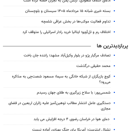
ادعای ائتلاف سعودی: ارتش یمن به نجران حمله کرده است
بسته خبری شبانه ۱۵ مردادماه ۱۴۰۵ سیستان و بلوچستان
تداوم فعالیت موکب‌ها در بخش عراقی شلمچه
اختلاف رم و تل‌آویو؛ ایتالیا خرید رادار اسرائیلی را متوقف کرد
پربازدیدترین ها
تصادف مرگبار پژو در بلوار وکیل‌آباد مشهد؛ راننده جان باخت
محمد حقیقی درگذشت
کوچ بازیگران از شبکه خانگی به سیما؛ مسعود شصت‌چی به مذاکره
می‌رود؟
شمسی‌پور: با سلاح زیرگیری به طلای جهان رسیدم
دستگیری عامل انتشار مطالب توهین‌آمیز علیه زائران اربعین در فضای
مجازی
دمای هوا در خراسان رضوی ۴ درجه افزایش می یابد
نشنال اینترست: آمریکا برای جنگ پهپادی آماده نیست