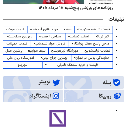
روزنامه‌های ورزشی پنج‌شنبه ۱۵ مرداد ۱۴۰۵
تبلیغات
قیمت شیشه سکوریت
سفیر
خرید طلای آب شده
قیمت موکت
تور کربلا
استند تسلیت
مداحی اربعین
دوربین مداربسته
مرجع پاسخ معتبر پزشکان
فروش مواد شیمیایی
قیمت ایمپلنت
قطعات لباسشویی
آموزشگاه تیزهوشان
بلیط هواپیما
پرشین هتل
نمایندگی بوش در تهران
بهترین جراح بینی
آموزشگاه زبان ملل
قیمت و خرید سمعک نامرئی
مهرینو