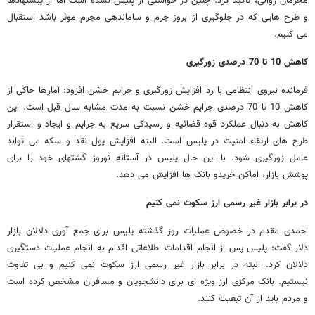
مجرمان روانی، تاکید کرد: چنین در خواستی از پلیس نشده است اما از پیشنهادها
و طرح هایی که در جلوگیری از بروز جرم و ساماندهی مجرم موثر باشد استقبال
می کنیم.
کاهش 10 تا 70 درصدی زورگیری
فرمانده نیروی انتظامی با رد افزایش زورگیری و جرایم خشن افزود: آمارها حاکی از
کاهش 10 تا 70 درصدی جرایم خشن نسبت به مدت مشابه سال قبل است. این
کاهش به دنبال عملکرد قوه قضائیه و رسیدگی سریع به جرایم و ایجاد و استقرار
طرح های ارتقاء امنیت در پلیس است. البته افزایش پول نقد و سکه می تواند
عامل زورگیری شود. با این حال پلیس در آستانه نوروز گشتهای خود را برای
پوشش بازار، اماکن خریدو بانک ها افزایش می دهد.
در برابر بازار غیر رسمی ارز سکوت نمی کنیم
احمدی مقدم در خصوص عملیات روز گذشته پلیس برای جمع آوری دلالان بازار
دلار گفت: پلیس پس از انجام اقدامات اطلاعاتی اقدام به انجام عملیات دستگیری
دلالان کرد. البته در برابر بازار غیر رسمی ارز سکوت نمی کنیم و بی تفاوت
نیستیم. بانک مرکزی ارز ویژه ای برای دانشجویان و مسافران مشخص کرده است
و مردم باید از آن تبعیت کنند.