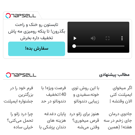
تابستون رو خنک و راحت
بگذرون! تا پنکه رومیزی مه پاش
تخفیف داره بخرش
سفارش بده!
مطالب پیشنهادی
اگر میخوای
با این روش توی
فرصت ویژه! با
فرم خود را در
ایمپلنت کنی
خونه،سفیدی و
40٪تخفیف
بزرگترین
الان وقتشه |
زیبایی دندوناتو
دندوناتو در حد
جشنواره ایمپلنت
فقط با ۲۵
برگردون
کامپوزیت سفید
تهران پر کنید ! |
جادوی درمان
هنوز برای زانو درد
پایان دغدغه
چرا درد زانو را
میلیون تومان!!!
(40%off)
کن
فقط ۲۵ میلیون
جای زخم در سه
قرص میخوری؟
هزینه های
تحمل می‌کنی؟
هفته! (همین
وقتی می‌شه
دندان پزشکی با
خیلی ساده
حالا رایگان
بدون عمل
پک سفید کننده
درمنزل درمانش