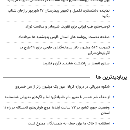
وزیر بهداشت: زیرساخت‌های حوزه سلامت در دشتستان تقویت می‌شود
نماینده دشتستان: تکمیل و تجهیز بیمارستان ۱۷ شهریور برازجان شتاب
بگیرد
توصیه‌های طب ایرانی برای تقویت شیرمادر و سلامت نوزاد
صفحه نخست روزنامه های استان فارس پنجشنبه ۱۵ مردادماه
تصویب ۵۶۴ میلیون دلار سرمایه‌گذاری خارجی برای ۴۹طرح در
آذربایجان‌شرقی
صدای انفجار در پاکدشت شنیدید نگران نشوید
پربازدیدترین ها
شکوه میزبانی در دروازه کربلا؛ عبور یک میلیون زائر از مرز خسروی
از حذف نام همسر تا تغییر نام خانوادگی؛ اما و اگرهای تعویض شناسنامه
وضعیت جوی کشور در ۷۲ ساعت آینده؛ موج بارش‌های تابستانه در راه ۱۱
استان
استفاده از خاک ما برای حمله به همسایگان ممنوع است