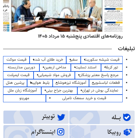
روزنامه‌های اقتصادی پنج‌شنبه ۱۵ مرداد ۱۴۰۵
تبلیغات
قیمت شیشه سکوریت
سفیر
خرید طلای آب شده
قیمت موکت
تور کربلا
استند تسلیت
مداحی اربعین
دوربین مداربسته
مرجع پاسخ معتبر پزشکان
فروش مواد شیمیایی
قیمت ایمپلنت
قطعات لباسشویی
آموزشگاه تیزهوشان
بلیط هواپیما
پرشین هتل
نمایندگی بوش در تهران
بهترین جراح بینی
آموزشگاه زبان ملل
قیمت و خرید سمعک نامرئی
مهرینو