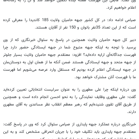
وی گفت: مابقی این فهرست هفته آینده تکمیل خواهد شد و آن را به رسانه‌ها
اعلام خواهیم کرد.
صیامی ادامه داد: در کل کشور جبهه حامیان ولایت 185 کاندیدا را معرفی کرده
است که از این تعداد 35نفر بانوان و 150 نفر از آقایان هستند.
دبیر کل جبهه حامیان ولایت همچنین در پاسخ به سئوال خبرنگاری که از وی
پرسید با توجه به اینکه جبهه متبوع شما در جبهه ایستادگی حضور دارد چرا
فهرست جداگانه‌آی ارایه داده‌اید؟ افزود: معتقدم جبهه حامیان ولایت بسیار جلوتر
از جبهه متحد و جبهه ایستادگی هستند ضمن آنکه ما از همان اول به دوستان‌مان
در جبهه ایستادگی اعلام کرده بودیم که مستقل وارد عرصه می‌شویم اما فهرست
ما با فهرست آنان مشترک خواهد بود.
وی درباره اینکه چرا علی مطهری را به عنوان سرلیست انتخاباتی تعیین کرده‌اید
گفت: علی مطهری وظایف نمایندگی را به نحو احسن انجام داده است و همچنین
از طریق آقای تقوی شنیده‌ایم که رهبر معظم انقلاب نظر مساعدی به آقای مطهری
دارند.
خبرنگاری درباره عملکرد جبهه پایداری از صیامی سئوال کرد که وی در پاسخ گفت:
معتقدم جبهه پایداری باید تکلیف خود را با جریان انحرافی مشخص کند و به این