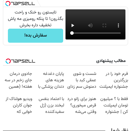
تابستون رو خنک و راحت
بگذرون! تا پنکه رومیزی مه پاش
تخفیف داره بخرش
سفارش بده!
مطالب پیشنهادی
فرم خود را در
شست و شوی
پایان دغدغه
جادوی درمان
بزرگترین
عمقی کبد با
هزینه های
جای زخم در سه
جشنواره ایمپلنت
دمنوش سم زدای
دندان پزشکی با
هفته! (همین
تهران پر کنید ! |
گیاهی
پک سفید کننده
حالا رایگان
فقط با ؟ میلیون
هنوز برای زانو درد
با اعتماد بنفس
ویدیو هولناک از
فقط ۲۵ میلیون
خانگی
صحبت کنید)
تومان ایمپلنت
قرص میخوری؟
لبخند بزن (ژل
جوان کارتن
کن | جشنواره
وقتی می‌شه
سفیدکننده
خوابی که
تموم نشه !!!
بدون عمل
دندان40%تخفیف)
میلیاردر شد.
درمانش کرد؟؟؟؟
آموزش رایگان
نظر شما