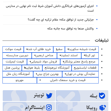
اجرای آزمون‌های غربالگری دانش آموزان شرط ثبت نام نهایی در مدارس
است
جزئیاتی جدید از توافق مکه؛ مقام ترکیه ای چه گفت؟
واکنش صنعا به توافق سه جانبه مکه
تبلیغات
قیمت شیشه سکوریت
سفیر
خرید طلای آب شده
قیمت موکت
تور کربلا
استند تسلیت
مداحی اربعین
دوربین مداربسته
مرجع پاسخ معتبر پزشکان
فروش مواد شیمیایی
قیمت ایمپلنت
قطعات لباسشویی
آموزشگاه تیزهوشان
بلیط هواپیما
پرشین هتل
نمایندگی بوش در تهران
بهترین جراح بینی
آموزشگاه زبان ملل
قیمت و خرید سمعک نامرئی
مهرینو