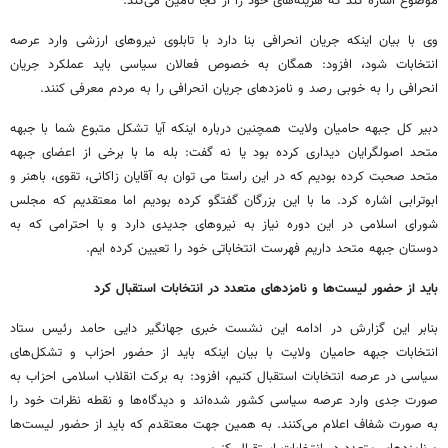
موضوع اشاره کند که هزینه‌های خود را از کجا تامین می‌کند.
وی با بیان اینکه جریان انحرافی بنا دارد با تابلوی نیروهای ارزشی وارد عرصه
انتخابات شود، افزود: همگان به خصوص فعالان سیاسی باید عملکرد جریان
انحرافی را به خوبی رصد و نامزدهای جریان انحرافی را به مردم معرفی کنند.
دبیر کل جبهه حامیان ولایت همچنین درباره اینکه آیا تشکل‌ متبوع شما با جبهه
متحد اصولگرایان دیداری کرده بود یا نه گفت: بله ما با برخی از اعضای جبهه
متحد صحبت کرده بودیم که در این راستا می توان به آقایان زاکانی، تقوی، باهنر و
ابوترابی اشاره کرد. ما با این بزرگان گفتگو کرده بودیم اما معتقدیم که مجلس
شورای اسلامی در این دوره نیاز به نیروهای جدیدی دارد و با احترامی که به
دوستان جبهه متحد داریم فهرست انتخاباتی خود را تعیین کرده ایم.
باید از حضور لیست‌ها و نامزدهای متعدد در انتخابات استقبال کرد
بنابر این گزارش در ادامه این نشست خبری جهانگیر دایی حامد رئیس ستاد
انتخابات جبهه حامیان ولایت با بیان اینکه باید از حضور احزاب و تشکل‌های
سیاسی در عرصه انتخابات استقبال کنیم، افزود: به برکت انقلاب اسلامی احزاب به
صورت جدی وارد عرصه سیاسی کشور شده‌اند و دیدگاه‌ها و نقطه نظرات خود را
به صورت شفاف اعلام می‌کنند. به همین جهت معتقدم که باید از حضور لیست‌ها