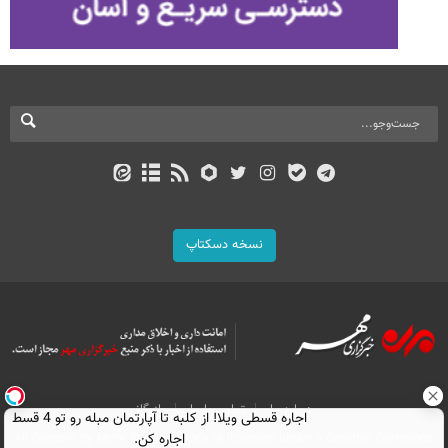
نسخه دسکتاپ
درباره ما
تماس با ما
بازرگانی
اجاره‌ قسطی ویلا! از کلبه تا آپارتمان مبله رو تو 4 قسط
All Content by Mehr News Agency is licensed under a Creative Commons
اجاره کن.