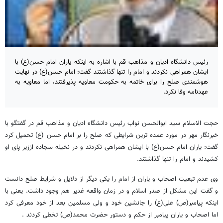
رئیس دانشگاه ادیان و مذاهب قم با اشاره به اینکه یاران امام حسن(ع) با
ایشان همراهی نکردند و امام را تنها گذاشتند گفت: امام حسن(ع) در نهایت
هوشمندی صلح را برای خاتمه به حکومت معاویه پذیرفتند، اما معاویه به
عهدنامه وفا نکرد.
حجت الاسلام سید ابوالحسن نواب رئیس دانشگاه ادیان و مذاهب قم در گفتگو با
خبرنگار مهر در مورد عمده ترین شرایطی که صلح را بر امام حسن (ع) تحمیل کرد
گفت: یاران امام حسن(ع) با ایشان همراهی نکردند و در نخیله سجاده اززیر پای او
کشیدند و امام را تنها گذاشتند.
وی عدم تبعیت اصحاب و یاران از امام را یکی دیگر از دلایل و شرایط صلح دانست
و گفت این مشکل از صدر اسلام و در زمان واقعه غدیر هم وجود داشت. یعنی با
اینکه پیامبر(ص) علی(ع) را جانشین خود و ولی مسلمین بعد از خود معرفی کرد
اما اصحاب و یاران پیامبر از حکم و دستور حضرت محمد(ص) تخطی کردند .