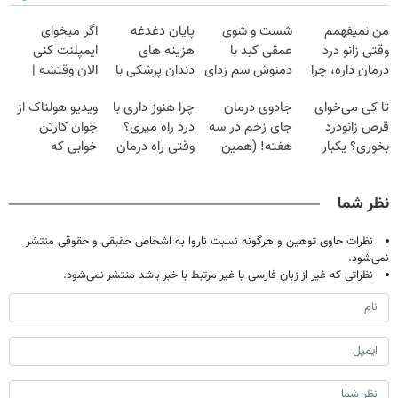
من نمیفهمم
شست و شوی
پایان دغدغه
اگر میخوای
وقتی زانو درد
عمقی کبد با
هزینه های
ایمپلنت کنی
درمان داره، چرا
دمنوش سم زدای
دندان پزشکی با
الان وقتشه |
دردش رو داری
گیاهی
پک سفید کننده
فقط با ۲۵
تا کی می‌خوای
جادوی درمان
چرا هنوز داری با
ویدیو هولناک از
تحمل میکنی؟❗
خانگی
میلیون تومان!!!
قرص زانودرد
جای زخم در سه
درد راه میری؟
جوان کارتن
بخوری؟ یکبار
هفته! (همین
وقتی راه درمان
خوابی که
اصولی درمانش
حالا رایگان
جلو پاته!
میلیاردر شد.
کن
صحبت کنید)
آموزش رایگان
نظر شما
نظرات حاوی توهین و هرگونه نسبت ناروا به اشخاص حقیقی و حقوقی منتشر
نمی‌شود.
نظراتی که غیر از زبان فارسی یا غیر مرتبط با خبر باشد منتشر نمی‌شود.