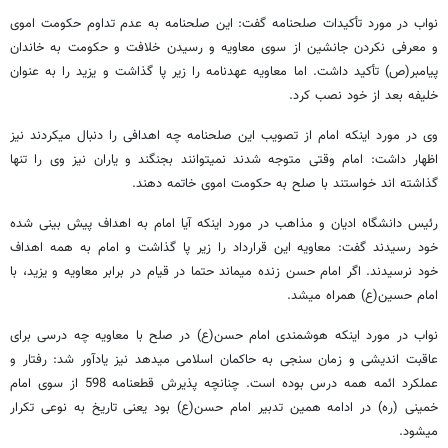
نواب در مورد تأکیدات صلحنامه گفت: این صلحنامه به عدم تداوم حکومت اموی
و معرفی نکردن جانشین از سوی معاویه و رسیدن خلافت و حکومت به خاندان
پیامبر(ص) تأکید داشت. اما معاویه عهدنامه را زیر پا گذاشت و یزید را به عنوان
خلیفه بعد از خود نصب کرد.
وی در مورد اینکه امام از تصویب این صلحنامه چه اهدافی را دنبال می‎کردند نیز
اظهار داشت: امام وقتی متوجه شدند نمی‎توانند بجنگند و یاران نیز وی را تنها
گذاشته اند خواستند با صلح به حکومت اموی خاتمه دهند.
رئیس دانشگاه ادیان و مذاهب در مورد اینکه آیا امام به اهداف پیش بینی شده
خود رسیدند گفت: معاویه این قرارداد را زیر پا گذاشت و امام به همه اهداف
خود نرسیدند. اگر امام حسن زنده می‎ماند حتما در قیام در برابر معاویه و یزید، با
امام حسین(ع) همراه می‎شد.
نواب در مورد اینکه هوشمندی امام حسن(ع) در صلح با معاویه چه درسی برای
عاقبت اندیشی و زمان سنجی به حاکمان اسلامی می‎دهد نیز یادآور شد: رفتار و
عملکرد ائمه همه درس بوده است. چنانچه پذیرش قطعنامه 598 از سوی امام
خمینی (ره) در ادامه همین تدبیر امام حسن(ع) بود یعنی تاریخ به نوعی تکرار
می‎شود.