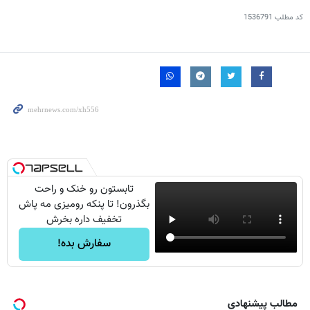
کد مطلب
1536791
تابستون رو خنک و راحت
بگذرون! تا پنکه رومیزی مه پاش
تخفیف داره بخرش
سفارش بده!
مطالب پیشنهادی