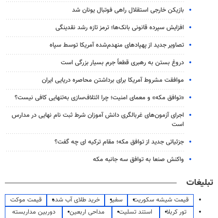
بازیکن خارجی استقلال راهی فوتبال یونان شد
افزایش سپرده قانونی بانک‌ها؛ ترمز تازه رشد نقدینگی
تصاویر جدید از پهپادهای منهدم‌شده آمریکا توسط سپاه
دروغ بستن به رهبری قطعاً جرم بسیار بزرگی است
موافقت مشروط آمریکا برای برداشتن محاصره دریایی ایران
«توافق مکه» و معمای امنیت؛ چرا ائتلاف‌سازی به‌تنهایی کافی نیست؟
اجرای آزمون‌های غربالگری دانش آموزان شرط ثبت نام نهایی در مدارس
است
جزئیاتی جدید از توافق مکه؛ مقام ترکیه ای چه گفت؟
واکنش صنعا به توافق سه جانبه مکه
تبلیغات
قیمت شیشه سکوریت
سفیر
خرید طلای آب شده
قیمت موکت
تور کربلا
استند تسلیت
مداحی اربعین
دوربین مداربسته