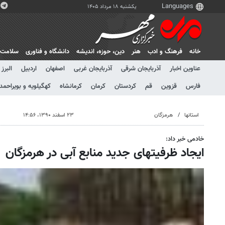
یکشنبه ۱۸ مرداد ۱۴۰۵
خانه
فرهنگ و ادب
هنر
دين، حوزه، انديشه
دانشگاه و فناوری
سلامت
عناوین اخبار
آذربایجان شرقی
آذربایجان غربی
اصفهان
اردبیل
البرز
فارس
قزوین
قم
کردستان
کرمان
کرمانشاه
کهگیلویه و بویراحمد
استانها
هرمزگان
۲۳ اسفند ۱۳۹۰، ۱۴:۵۶
خادمی خبر داد:
ایجاد ظرفیتهای جدید منابع آبی در هرمزگان