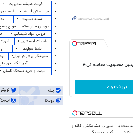
قیمت شیشه سکوریت
خرید طلای آب شده
قیمت مو
استند تسلیت
مدا
دوربین مداربسته
مرجع پاسخ 
فروش مواد شیمیایی
قی
قطعات لباسشویی
آموزشگ
بلیط هواپیما
پر
نمایندگی بوش در تهران
بهت
آموزشگاه زبان ملل
ر بدون محدودیت معامله کن🔥
قیمت و خرید سمعک نامرئی
دریافت وام
ندمدت با
اسپری حشره‌کش خانه و
‌کالا
گیاهان خانگی،