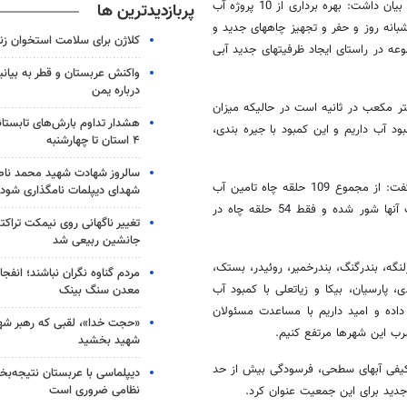
به گزارش خبرنگار مهر، حسین خادمی پیش ازظهر سه شنبه در نشست خبری بیان داشت: بهره برداری از 10 پروژه آب
پربازدیدترین ها
ت معادل 22 هزار متر مکعب در شبانه روز و حفر و تجهیز چاههای جدید و
کلاژن برای سلامت استخوان زن
ه در راستای ایجاد ظرفیتهای جدید آبی
واکنش عربستان و قطر به بیانی
درباره یمن
مه داد: هم اکنون آبشرب مورد نیاز شهر ها و جزایر استان حدود 3.5 متر مکعب در ثانیه است در حالیکه میزان
هشدار تداوم بارش‌های تابستان
انیه است که حدود 400 لیتر در ثانیه کمبود آب داریم و این کمبود با جیره بندی،
۴ استان تا چهارشنبه
سالروز شهادت شهید محمد ناص
مدیر عامل آبفای هرمزگان در خصوص چاش های پیش رو منابع آبی استان گفت: از مجموع 109 حلقه چاه تامین آب
شهدای دیپلمات نامگذاری شود
شرب شهرها حدود 24 حلقه به کلی خشک شده و 27 حلقه کم آب و یا آب آنها شور شده و فقط 54 حلقه چاه در
تغییر ناگهانی روی نیمکت تراکتو
جانشین ربیعی شد
 17 شهر استان، شهرهای بندرلنگه، بندرگنگ، بندرخمیر، روئیدر، بستک،
مردم گناوه نگران نباشند؛ انفجا
ارسیان، بیکا و زیاتعلی با کمبود آب
معدن سنگ بینک
داده و امید داریم با مساعدت مسئولان
«حجت خدا»، لقبی که رهبر شهی
شرب این شهرها مرتفع کنیم.
شهید بخشید
یفی آبهای سطحی، فرسودگی بیش از حد
دیپلماسی با عربستان نتیجه‌
نظامی ضروری است
دید برای این جمعیت عنوان کرد.