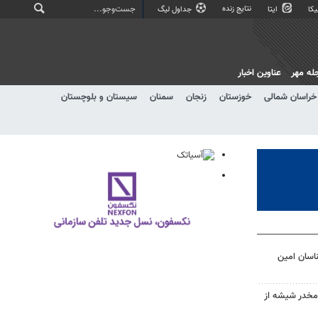
نتایج زنده
کا
ایتا
جداول لیگ
له مهر
عناوین اخبار
خراسان شمالی
خوزستان
زنجان
سمنان
سیستان و بلوچستان
ناسان امین
م ماده مخدر شیشه از