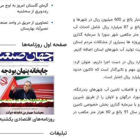
گرمای گلستان امروز به اوج می‌ر
رعدوبرق از سه‌شنبه
وی در ادامه گفت: در دهه فجر امسال 41 پروژه در بخش آب و فاضلاب با اعتبار بالغ بر 600 میلیون ریال در شهرها و
تصاویری از حریق در واحد صن
جزایر استان افتتاح و به بهره برداری رسیده است که دو پروژه آن با اعتبار بالغ بر 87 میلیارد ریال شامل احداث آب
نصیرآباد بهارستان
یرین کن 500 متر مکعبی شهر درگهان و آب شیرین کن یک هزار و 500 متر مکعبی شهر سوزا با سرمایه گذاری
اری از این پروژه ها بسیاری از مشکلات مردم استان
صفحه اول روزنامه‌ها
ه به اینکه در حال حاضر 76 پروژه با اعتباری بالغ بر 720 میلیارد ریال در دست اجرا داریم، عنوان کرد:
 مهم و تاثیرگذار است که تاکنون حدود
و فاضلاب تامین آب شهرهای بندرلنگه،
زا، درگهان و لاوان را از طریق شیرین
وسیله آب شیرین کن و با سرمایه گذاری بخش خصوصی تامین
می نماید و پیش بینی می شود، ظرفیت تولید آب به وسیله آب شیرین کن در سال 91 بالغ بر 60 هزار متر مکعب در
ه‌های ورزشی یکشنبه ۱۸ مرداد ۱۴۰۵
روزنامه‌های اقتصادی یکشنبه ۱۸ مرداد ۴۰۵
تبلیغات