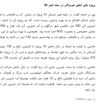
پروژه های آبفای هرمزگان در دهه فجر 90
ش
بخش خصوصی و بصورت BOO اجرا شده بود. همچنین با بهره برد
در بخش آب و فاضلاب مرتفع شد و توانستیم حدود 150 لیتر در ثانیه به ظرفیت تولید آب شهرهای استان اضافه کنیم.
خادمی با اشار
آبرسانی از سد جگین به شهر جاسک و روستاهای شرق و غرب آن از پروژه های
270 میلیارد ریال برای اجرای این پروژه هزینه شده و تکمیل آن نیازمند 130 میلیارد ریال اعتبار است.
خادمی با اشاره به بحث شیرین سازی آب دریا گفت: در حال حاضر شرکت آب 
بندرکنگ، فین، جزایر هرمز، لارک، هنگام، ابوموسی، تنب بزرگ و کوچک، سو
سازی آب دریا و با ظرفیتی بالغ بر 22 هزار متر مکعب ب
روزنامه‌های ورزشی شنبه ۱۷ مرداد ۱۴۰۵
روزنام
روز شود.
کد مطلب
1559047