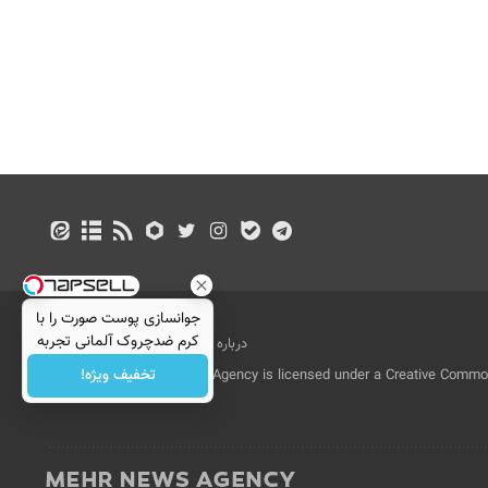
جوانسازی پوست صورت را با
کرم ضدچروک آلمانی تجربه
درباره ما
تماس با ما
بازرگانی
کنید!
تخفیف ویژه!
All Content by Mehr News Agency is licensed under a Creative Commons
License.