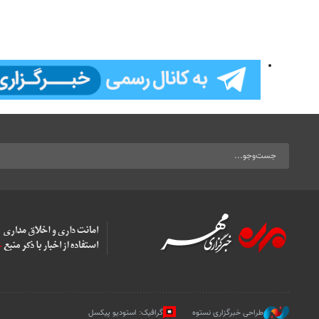
طراحی خبرگزاری نستوه
گرافیک: استودیو پیکسل