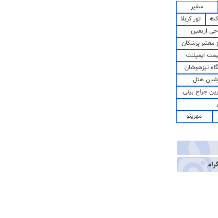
سفیر
کت
تور کربلا
حی اربعین
معتبر پزشکان
مت ایمپلنت
اه تیزهوشان
شین هتل
رین جراح بینی
مهرینو