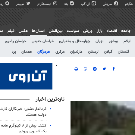
تلگرام
سروش
آی گپ
بله
اینستاگرام
توییتر
روبی
جامعه
اقتصاد
بازار
ورزش
سیاست
بین‌الملل
استان‌ها
عکس
فیلم
مج
ایلام
بوشهر
تهران
چهارمحال و بختیاری
خراسان جنوبی
خراسان رضوی
گلستان
گیلان
لرستان
مازندران
مرکزی
هرمزگان
همدان
یزد
تازه‌ترین اخبار
فرماندار دشتی: خبرنگاران کارش
دولت هستند
کشف بیش از ۸ کیلوگر
یک کامیون ورودی