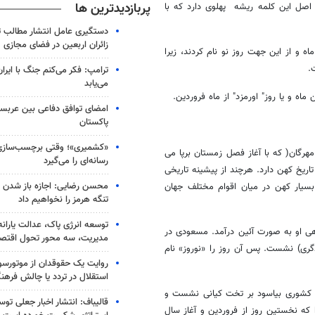
پربازدیدترین ها
اصل این کلمه ریشه پهلوی دارد که با
دستگیری عامل انتشار مطالب تو
زائران اربعین در فضای مجازی
ه و از این جهت روز نو نام کردند، زیرا
.
ترامپ: فکر می‌کنم جنگ با ایران
می‌یابد
اه و یا روز" اورمزد" از ماه فروردین.
امضای توافق دفاعی بین عربستا
پاکستان
«کشمیری»؛ وقتی برچسب‌سازی
مهرگان( که با آغاز فصل زمستان برپا می
رسانه‌ای را می‌گیرد
ریخ کهن دارد. هرچند از پیشینه تاریخی
محسن رضایی: اجازه باز شدن 
سیار کهن در میان اقوام مختلف جهان
تنگه هرمز را نخواهیم داد
توسعه انرژی پاک، عدالت یارانه
اهی او به صورت آئین درآمد. مسعودی در
مدیریت، سه محور تحول اقتص
دگری) نشست. پس آن روز را «نوروز» نام
روایت یک حقوقدان از موتورسوا
استقلال در تردد یا چالش فرهن
ای کشوری بیاسود بر تخت کیانی نشست و
قالیباف: انتشار اخبار جعلی تو
که نخستین روز از فروردین و آغاز سال