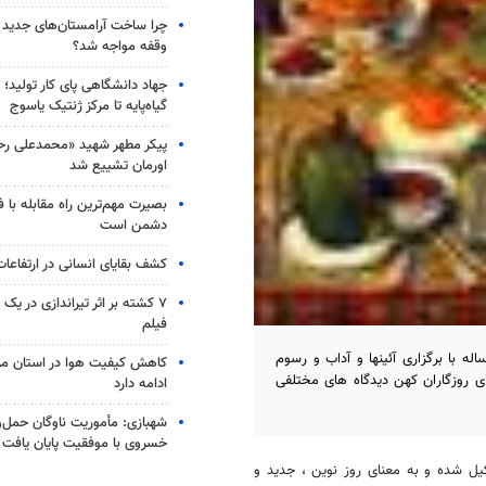
چرا ساخت آرامستان‌های جدید ت
وقفه مواجه شد؟
جهاد دانشگاهی پای کار تولید؛ از
گیاه‌پایه تا مرکز ژنتیک یاسوج
پیکر مطهر شهید «محمدعلی رحیم
اورمان تشییع شد
بصیرت مهم‌ترین راه مقابله با 
دشمن است
کشف بقایای انسانی در ارتفاعا
۷ کشته بر اثر تیراندازی در یک
فیلم
له با برگزاری آئینها و آداب و رسوم
کاهش کیفیت هوا در استان مرک
 روزگاران کهن دیدگاه های مختلفی
ادامه دارد
شهبازی: مأموریت ناوگان حمل‌و
خسروی با موفقیت پایان یافت
کیل شده و به معنای روز نوین ، جدید و