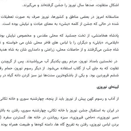
اشکال متفاوت، صدها سال نوروز را جشن گرفته‌اند و می‌گیرند.
متاسفانه امروز در بعضی مناطق و کشورها، نوروز صرف به صورت تعطیلات 
شده در حالی که جشن از کلمه «یشن» به معنای عبادت و نیایش بوده است.
پادشاه هخامنشی، از تخت جمشید که محلی مقدس و مخصوص نیایش بوده، ب
«ایلامی»، «بابلی» و دیگران را با لباس های فاخر محلی شان می خواسته و نو 
شاه جشن می‌گرفتند و از حاصلات محلی، زراعتی و دامداری شان به شاه هدیه 
در نخستین بامداد نوروز، مردم روی یکدیگر آب می‌پاشیدند. پس از گرویدن ب
تفاوت که به جای آب از گلاب استفاده می‌شود. از دیگر رسوم نوروز، حمام ر
ششم فروردین بود. و یکی از باشکوه‌ترین سنت‌ها نیز سبز کردن دانه گیاه در
آیینه‌ای نوروزی
از آداب و رسوم کهن پیش از نوروز باید از پنجه، چهارشنبه سوری و خانه تکانی 
در ایران به استقبال جشن نوروز با خانه تکانی، چهارشنبه سوری، رفتن به بالای
«میر نوروزی»، «حاجی فیروزی»، سبزه رویاندن در خانه ها، گستردن سفره 
بردن لباس نوروزی، رفتن به تفریح گاه ها، دامنه کوه‌ها و طبیعت همراه بوده