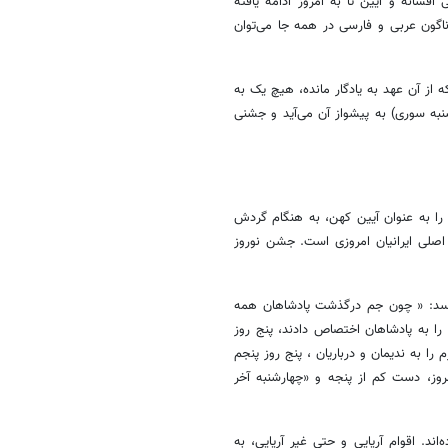
فسانه و آیین تا به امروز ادامه یافته
اگون عربی و فارسی در همه جا می‌توان
 از آن عهد به یادگار مانده، هیچ یک به
ه سوری) به پیشواز آن می‌آید و جشنی
را به عنوان آیین کهن، به هنگام گردش
ز اول سال به نام: «۱۳بدر» از جشن‌های اصلی ایرانیان امروزی است. جشن نوروز
یسد: « چون جم درگذشت پادشاهان همه
ا به پادشاهان اختصاص دادند، پنج روز
 را به ندیمان و درباریان ، پنج روز پنجم
روز، دست کم از پنجه و «چهارشنبه آخر
اند. اقوام آریایی و حتی غیر آریایی، به