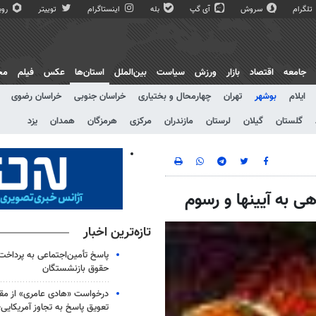
تلگرام
سروش
آی گپ
بله
اینستاگرام
توییتر
روبی
جامعه
اقتصاد
بازار
ورزش
سیاست
بین‌الملل
استان‌ها
عکس
فیلم
مج
ایلام
بوشهر
تهران
چهارمحال و بختیاری
خراسان جنوبی
خراسان رضوی
گلستان
گیلان
لرستان
مازندران
مرکزی
هرمزگان
همدان
یزد
هی به آیینها و رسوم
تازه‌ترین اخبار
پاسخ تأمین‌اجتماعی به پرداخت 
حقوق بازنشستگان
درخواست «هادی عامری» از مقا
تعویق پاسخ به تجاوز آمریکای