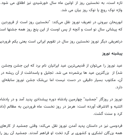
تازه است، به نخستین روز از اولین ماه سال خورشیدی نیز اطلاق می شود. 
واژه نوک روچ یا نوک روز بیان می شد.
ابوریحان بیرونی در تعریف نوروز نقل می‌کند: "نخستین روز است از فروردین ما
که پیشانی سال نو است و آنچه از پس اوست از این پنج روز همه جشنها است
درتعریفی دیگر نوروز نخستین روز سال در تقویم ایرانی است یعنی یکم فروردین م
پیشینه نوروز
عید نوروز را می‌توان از قدیمی‌ترین عید ایرانیان نام برد که این جشن وجشن 
شد) از بزرگترین عید ها برشمرده می شد. تجلیل و پاسداشت از آن ریشه در تا
آن، مکتوب بسیار دقیقی در دست نیست اما بی‌شک جشن نوروز سابقه‌ای ب
دارد.
نوروز در روزگار "جمشید" چهارمین پادشاه دوره پیشدادی پدید آمد و در پادش
التنیه و الاشراف آورده است: هرمز در روز نخست ماه فروردین به مظالم (دا
کرد و سنت گشت.
فردوسی نیز در داستان پدید آمدن نوروز نقل می‌کند: وقتی جمشید از کاره
همه بزرگان لشکری و کشوری بر گرد تخت او فراهم آمدند. جمشید آن روز را 