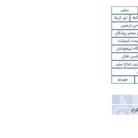
سفیر
کت
تور کربلا
حی اربعین
معتبر پزشکان
مت ایمپلنت
اه تیزهوشان
شین هتل
رین جراح بینی
مهرینو