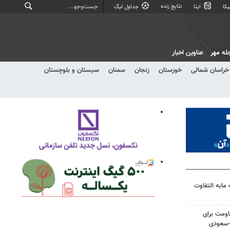
نتایج زنده
کا
ایتا
جداول لیگ
له مهر
عناوین اخبار
خراسان شمالی
خوزستان
زنجان
سمنان
سیستان و بلوچستان
مابه التفاوت
ومت برای
ی-سعودی