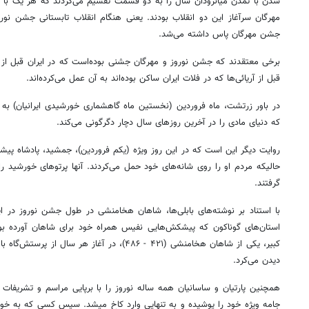
شدن با تمدن میانرودان سال را به دو قسمت تقسیم می‌کردند که هر یک با 
مهرگان سرآغاز این دو انقلاب بودند. یعنی هنگام انقلاب تابستانی جشن نور
جشن مهرگان پاس داشته می‌شد.
برخی معتقدند که جشن نوروز و مهرگان جشنی بوده‌است که در ایران قبل از و
قبل از آریائی‌ها که در فلات ایران ساکن بوده‌اند به آن عمل می‌کرده‌اند.
در باور زرتشت، ماه فروردین (نخستین ماه گاهشماری خورشیدی ایرانیان) به 
که دنیای مادی را در آخرین روزهای سال دچار دگرگونی می‌کند.
روایت دیگر این است که در این روز ویژه (یکم فروردین)، جمشید، پادشاه پی
حالیکه مردم او را روی شانه‏‌های خود حمل می‏‌کردند. آنها پرتوهای خورشید ر
گرفتند.
با استناد بر نوشته‌های بابلی‌ها، شاهان هخامنشی در طول جشن نوروز در ای
استان‌های گوناکون که پیشکش‌هایی نفیس همراه خود برای شاهان آورده بود
کبیر، یکی از شاهان هخامنشی (۴۲۱ - ۴۸۶)، در آغاز هر
دیدن می‌کرد.
همچنین پارتیان و ساسانیان همه ساله نوروز را با برپایی مراسم و تشریفا
جامه ویژه خود را پوشیده و به تنهایی وارد کاخ میشد. سپس کسی که به خ