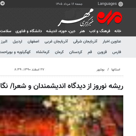
جمعه ۱۶ مرداد ۱۴۰۵
خانه
فرهنگ و ادب
هنر
دين، حوزه، انديشه
دانشگاه و فناوری
سلامت
عناوین اخبار
آذربایجان شرقی
آذربایجان غربی
اصفهان
اردبیل
البرز
فارس
قزوین
قم
کردستان
کرمان
کرمانشاه
کهگیلویه و بویراحمد
استانها
بوشهر
۲۷ اسفند ۱۳۹۰، ۸:۳۹
ریشه نوروز از دیدگاه اندیشمندان و شعرا/ نگا