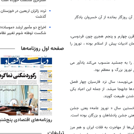
استراتژی شکست خورده است
گذشت
ن روزگار بمانده از آن خسروان یادگار
اخراج دو مأمور ارشد «موساد»؛ 
شکست توطئه شوم تغییر نظام 
قرن چهارم و پنجم هجری چون فردوسی،
ن ادبیات پیش از اسلام بوده ، نوروز را
صفحه اول روزنامه‌ها
 را به جمشید منسوب می‌کند یادآور می
 نوروز بزرگ و معظم بود.
 (متوفی 440 هجری قمری) است. او می‌نویسد: سال نزد فارسیان چهار فصل
ا جابهجا میشد. از جمله این اعیاد یکی
 شدن طبیعت گویند.
نخستین سال « نوروز عامه» یعنی جشن
عنی جشن پادشاهان و بزرگان بوده است.
ه‌های ورزشی پنج‌شنبه ۱۵ مرداد ۱۴۰۵
روزنامه‌های اقتصادی پنج‌شنبه ۱۵ مرداد ۰۵
ئی‌ها از مهاجرت به فلات ایران و هم مرز
تبلیغات