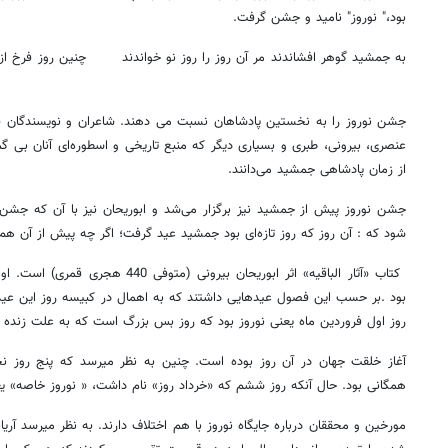
بود،" نوروز" نامید و جشن گرفت.
به جمشید گوهر افشاندند مر آن روز را روز نو خواندند چنین روز فرخ از آ
جشن نوروز را به نخستین پادشاهان نسبت می دهند. شاعران و نویسندگان 
عنصری، بیرونی، طبری و بسیاری دیگر که منبع تاریخی و اسطوره‌ای آنان بی گما
از زمان پادشاهی جمشید می‌دانند.
جشن نوروز پیش از جمشید نیز برگزار می‌شد و ابوریحان نیز با آن که جشن
شود که : آن روز که روز تازه‌ای بود جمشید عید گرفت؛ اگر چه پیش از آن هم
کتاب «آثار الباقیه» اثر ابوریحان بیرونی
بود .بر حسب این فصول عیدهایی داشتند که به اهمال در کبیسه روز این عیده
روز اول فروردین ماه یعنی نوروز بود که روز بس بزرگ است که به علت زنده
آغاز خلقت جهان در آن روز بوده است. چنین به نظر میرسد که پنج روز 
همگانی بود. حال آنکه روز ششم که «خرداد روز» نام داشت، « نوروز خاصه» ی
۱۴
روزنامه‌های صبح پنج‌شنبه ۱۵ مرداد ۱۴۰۵
روزنام
مورخین و محققان درباره جایگاه نوروز با هم اختلاف دارند. به نظر میرسد آریا