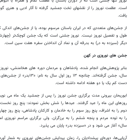
نوروز تنها جشنی است که از دوران باستان با عظمت تمام و همراه با انبوهی ا
است. عظمت نوروز را از نقشهای تخت جمشید گرفته تا آثار ادبی و هنری گون
یافت.
از جشن‌های متعددی که در ایران باستان مرسوم بوده، یا از جشن‌های اندکی که
طول و تفصیل نوروز نیست. نوروز جشنی است که یک جشن کوچک‌تر (چهارشنب
دیگر (سیزده به در) به بدرقه آن و نماد آن انداختن سفره هفت سین است.
جشن های نوروزی در کهن
بنابر پژوهش‌های انجام شده، پادشاهان و مردمان دوره های هخامنشی، نوروز 
سال، جشن گرفته‌اند. چنانچه ۱۳ رو
دست کم یک یا دو هفته ادامه داشته است.
ابوریحان بیرونی مدت برگزاری جشن نوروز را پس از جمشید یک ماه می نو
روزهای این ماه را عید گرفتند. عیدها را شش بخش نمودند: پنج روز نخست ر
دوم را به اشراف، پنج روز سوم را به خادمان و کارکنان پادشاهی، پنج روز چهارم
را به توده مردم و پنجه ششم را به برزگران. ولی برگزاری مراسم نوروزی ام
سال» آغاز می شود و در «سیزده بدر» پایان می پذیرد.
آریایی‌ها، دوره‌ای پیشدادیان را، زمان پیدایش جشن‌های نوروزی به شمار آورده‌