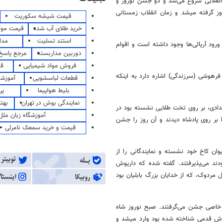
انقلابی شروع می‌شد و دو جشن نوروز و
وز گرفته میشد و زمان انقلاب زمستانی
قیمت شیشه سکوریت
خرید طلای آب شده
قیمت مو
استند تسلیت
مدا
رود آریائی‌ها وجود داشته است و اقوام
دوربین مداربسته
مرجع پاسخ 
فروش مواد شیمیایی
قی
فرهوشی (سرزندگی) اشاره دارد به اینکه
قطعات لباسشویی
آموزشگ
بلیط هواپیما
پر
نمایندگی بوش در تهران
بهت
شدادی، بر روی تخت طلایی نشسته بود در
آموزشگاه زبان ملل
ا بر روی پادشاه دیدند و آن روز را جشن
قیمت و خرید سمعک نامرئی
وان کاخ خود نشسته و نمایندگانی را از
ند می‌پذیرفتند. گفته شده که داریوش
 سال از پرستش‌گاه بال مردوک، که از خدایان بزرگ بابلیان بود
ت خاصی جشن می‌گرفتند. صبح نوروز شاه
وش قدمی شناخته شده بود وارد میشد و