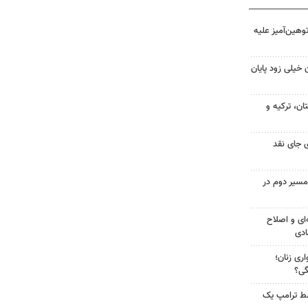
هین‌آمیز علیه
 خیلی زود پایان
ن، ترکیه و
 جای نقد
مسیر دوم در
‌ای و اصلاح
ادی
ری زنان؛
گی؟
سط ترامپ یک