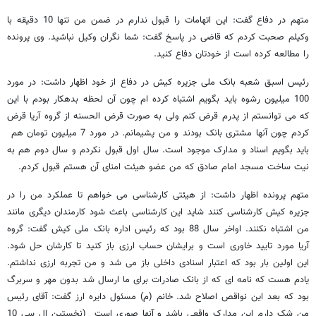
متهم در دفاع گفت: این اتهامات را قبول ندارم در ضمن من تنها 10 دقیقه با
وکیلم صحبت کردم که قاضی در پاسخ گفت: شما نگران وکیل نباشید. وی پرونده
را مطالعه کرده است از خودتان دفاع کنید.
رئیس اسبق شعبه بانک ملی جزیره کیش در دفاع از خود اظهار داشت: در مورد
100 میلیون رشوه باید بگویم اشتباه کرده ام چون آن لحظه بدهکار بودم با این
که می توانستم از پدرم قرض کنم ولی به صورت قرض الحسنه از گروه آریا قرض
کردم چون آنها مشتری بانک بودند و من پشیمانم. در مورد 7 میلیون تومان هم
باید بگویم اسناد و مدارک موجود است. سال اول قبول نکردم و سال دوم هم به
نیت ساخت مسجد امام صادق که من عضو هیئت امنای آن هستم قبول کردم.
متهم پرونده اظهار داشت: از هیئتی کارشناسی می خواهم تا عملکرد من را در
جزیره کیش کارشناسی کنند شاید این کارشناسی باعث شود کارمندان دیگری مانند
من اشتباه نکنند. اواخر سال 88 بود که رئیس اداره بانک ملی کیش گفت: گروه
آریا مورد تایید خاوری است و برایشان حساب ارزی باز کنید تا کارشان حل شود.
این اولین بار بود که اعتبار اسنادی داخلی باز می شد و من تجربه ارزی نداشتم.
یادم هست که نامه ای که از بانک صادرات برای ما ارسال شد بدون مهر و سربرگ
بود که بعد این نواقص اصلاح شد. خانم (م) مسئول دایره ارز گفت: آقای رئیس
من شک دارم این مدارک واقعی باشد و آنها صوری است (نخستین ال سی 10