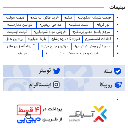
تبلیغات
قیمت شیشه سکوریت
سفیر
خرید طلای آب شده
قیمت موکت
تور کربلا
استند تسلیت
مداحی اربعین
دوربین مداربسته
مرجع پاسخ معتبر پزشکان
فروش مواد شیمیایی
قیمت ایمپلنت
قطعات لباسشویی
آموزشگاه تیزهوشان
بلیط هواپیما
پرشین هتل
نمایندگی بوش در تهران
بهترین جراح بینی
آموزشگاه زبان ملل
قیمت و خرید سمعک نامرئی
مهرینو