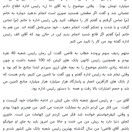
میلیارد تومان بود) . وقتی موضوع را به آقای «ا ل» رئیس اداره اطلاع دادم
عصبانی شد و گفت اگر مطمئن هستید صوری است انجام ندهید دوباره به خانم
(م) تماس گرفتم و گفتم کار را متوقف کنید ولی رئیس اداره با خانم (م) تماس
گرفت و با شدت و تحکم گفت: انجام دهید ، خود مدیرعامل گفته اند. من هم به
خانم (م) گفتم اگر قانع شدید انجام بدید این در حالی بود که آقای الف رئیس
اداره گفته بود من کار را تایید می کنم.
متهم ردیف سوم پرونده خطاب به قاضی گفت: آن زمان رئیس شعبه 40 نفره
بودم و همچنین رئیس کانون بانک های کیش که 100 شعبه داشت و چون
دغدغه زیادی داشتم موضوع را به بچه های ارزی سپردم ابتدا منابع ما کم بود و
وقتی تمام شد به رئیس اداره گفتم و وی گفت ما تامین می کنیم. یادم هست که
از بانک های کارآفرین انصار و پاسارگاد هزار میلیارد هزار میلیارد منابع تامین می
شد و حجم اعتبارات بالا رفت و همه با دستور رئیس اداره بود.
آقای س - م رئیس اسبق شعبه بانک ملی کیش در ادامه دفاعیات خود گریست و
گفت: من فکر می کردم دارم به مملکت خدمت می کنم. من همرزم شهدا بودم
و وقتی کیفرخواستم خوانده شد فکر نمی کردم این اتهامات من است. خاوری
کجای دنیا دارد به ریش من می خندد و حالا من امروز باید به جای او جوابگو
باشم. آقای قاضی! من سال گذشته بهترین رئیس شعبه بانک ملی کشور شدم و