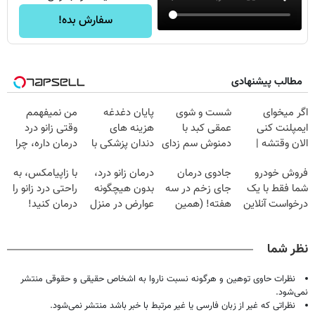
سفارش بده!
مطالب پیشنهادی
اگر میخوای
شست و شوی
پایان دغدغه
من نمیفهمم
ایمپلنت کنی
عمقی کبد با
هزینه های
وقتی زانو درد
الان وقتشه |
دمنوش سم زدای
دندان پزشکی با
درمان داره، چرا
فقط با ۲۵
گیاهی
پک سفید کننده
دردش رو داری
فروش خودرو
جادوی درمان
درمان زانو درد،
با زاپیامکس، به
میلیون تومان!!!
خانگی
تحمل میکنی؟❗
شما فقط با یک
جای زخم در سه
بدون هیچگونه
راحتی درد زانو را
درخواست آنلاین
هفته! (همین
عوارض در منزل
درمان کنید!
✔
حالا رایگان
(◂پرسش‌نامه)
صحبت کنید)
نظر شما
نظرات حاوی توهین و هرگونه نسبت ناروا به اشخاص حقیقی و حقوقی منتشر
نمی‌شود.
نظراتی که غیر از زبان فارسی یا غیر مرتبط با خبر باشد منتشر نمی‌شود.