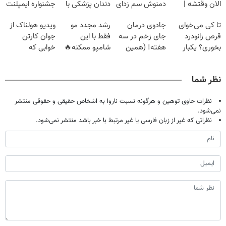
الان وقتشه |
دمنوش سم زدای
دندان پزشکی با
جشنواره ایمپلنت
فقط با ۲۵
گیاهی
پک سفید کننده
تهران پر کنید ! |
تا کی می‌خوای
جادوی درمان
رشد مجدد مو
ویدیو هولناک از
میلیون تومان!!!
خانگی
فقط ۲۵ میلیون
قرص زانودرد
جای زخم در سه
فقط با این
جوان کارتن
بخوری؟ یکبار
هفته! (همین
شامپو ممکنه🔥
خوابی که
اصولی درمانش
حالا رایگان
(تخفیف ویژه
میلیاردر شد.
کن
صحبت کنید)
جام جهانی)
آموزش رایگان
نظر شما
نظرات حاوی توهین و هرگونه نسبت ناروا به اشخاص حقیقی و حقوقی منتشر
نمی‌شود.
نظراتی که غیر از زبان فارسی یا غیر مرتبط با خبر باشد منتشر نمی‌شود.