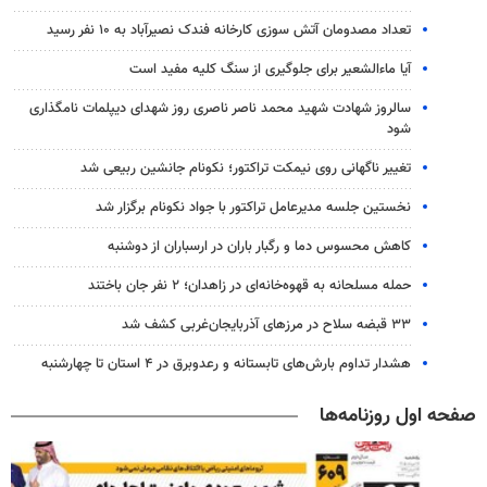
تعداد مصدومان آتش سوزی کارخانه فندک نصیرآباد به ۱۰ نفر رسید
آیا ماءالشعیر برای جلوگیری از سنگ کلیه مفید است
سالروز شهادت شهید محمد ناصر ناصری روز شهدای دیپلمات نامگذاری
شود
تغییر ناگهانی روی نیمکت تراکتور؛ نکونام جانشین ربیعی شد
نخستین جلسه مدیرعامل تراکتور با جواد نکونام برگزار شد
کاهش محسوس دما و رگبار باران در ارسباران از دوشنبه
حمله مسلحانه به قهوه‌خانه‌ای در زاهدان؛ ۲ نفر جان باختند
۳۳ قبضه سلاح در مرزهای آذربایجان‌غربی کشف شد
هشدار تداوم بارش‌های تابستانه و رعدوبرق در ۴ استان تا چهارشنبه
صفحه اول روزنامه‌ها