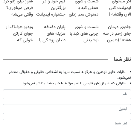
اگر میخوای
شست و شوی
فرم خود را در
هنوز برای زانو درد
ایمپلنت کنی
عمقی کبد با
بزرگترین
قرص میخوری؟
الان وقتشه |
دمنوش سم زدای
جشنواره ایمپلنت
وقتی می‌شه
فقط با ۲۵
گیاهی
تهران پر کنید ! |
بدون عمل
جادوی درمان
شست و شوی
پایان دغدغه
ویدیو هولناک از
میلیون تومان!!!
فقط ۲۵ میلیون
درمانش کرد؟؟؟؟
جای زخم در سه
چربی های کبد با
هزینه های
جوان کارتن
هفته! (همین
نوشیدنی
دندان پزشکی با
خوابی که
حالا رایگان
گیاهی(55%تخفیف)
پک سفید کننده
میلیاردر شد.
صحبت کنید)
خانگی
آموزش رایگان
نظر شما
نظرات حاوی توهین و هرگونه نسبت ناروا به اشخاص حقیقی و حقوقی منتشر
نمی‌شود.
نظراتی که غیر از زبان فارسی یا غیر مرتبط با خبر باشد منتشر نمی‌شود.