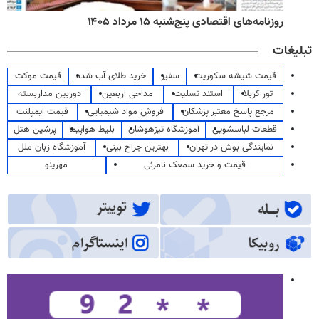
روزنامه‌های اقتصادی پنج‌شنبه ۱۵ مرداد ۱۴۰۵
تبلیغات
قیمت شیشه سکوریت
سفیر
خرید طلای آب شده
قیمت موکت
تور کربلا
استند تسلیت
مداحی اربعین
دوربین مداربسته
مرجع پاسخ معتبر پزشکان
فروش مواد شیمیایی
قیمت ایمپلنت
قطعات لباسشویی
آموزشگاه تیزهوشان
بلیط هواپیما
پرشین هتل
نمایندگی بوش در تهران
بهترین جراح بینی
آموزشگاه زبان ملل
قیمت و خرید سمعک نامرئی
مهرینو