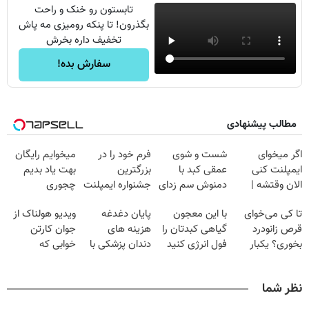
تابستون رو خنک و راحت
بگذرون! تا پنکه رومیزی مه پاش
تخفیف داره بخرش
سفارش بده!
مطالب پیشنهادی
اگر میخوای
شست و شوی
فرم خود را در
میخوایم رایگان
ایمپلنت کنی
عمقی کبد با
بزرگترین
بهت یاد بدیم
الان وقتشه |
دمنوش سم زدای
جشنواره ایمپلنت
چجوری
فقط با ۲۵
گیاهی
تهران پر کنید ! |
پولدارشی! باور
تا کی می‌خوای
با این معجون
پایان دغدغه
ویدیو هولناک از
میلیون تومان!!!
فقط ۲۵ میلیون
نداری امتحانش
قرص زانودرد
گیاهی کبدتان را
هزینه های
جوان کارتن
مجانیه
بخوری؟ یکبار
فول انرژی کنید
دندان پزشکی با
خوابی که
اصولی درمانش
پک سفید کننده
میلیاردر شد.
کن
خانگی
آموزش رایگان
نظر شما