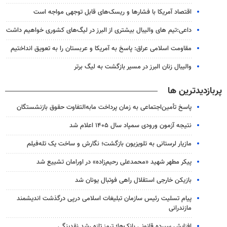
اقتصاد آمریکا با فشارها و ریسک‌های قابل توجهی مواجه است
داعی:تیم های والیبال بیشتری از البرز در لیگ‌های کشوری خواهیم داشت
مقاومت اسلامی عراق: پاسخ به آمریکا و عربستان را به تعویق انداختیم
والیبال زنان البرز در مسیر بازگشت به لیگ برتر
پربازدیدترین ها
پاسخ تأمین‌اجتماعی به زمان پرداخت مابه‌التفاوت حقوق بازنشستگان
نتیجه آزمون ورودی سمپاد سال ۱۴۰۵ اعلام شد
مازیار لرستانی به تلویزیون بازگشت؛ نگارش و ساخت یک تله‌فیلم
پیکر مطهر شهید «محمدعلی رحیم‌زاده» در اورامان تشییع شد
بازیکن خارجی استقلال راهی فوتبال یونان شد
پیام تسلیت رئیس سازمان تبلیغات اسلامی درپی درگذشت اندیشمند
مازندرانی
افزایش سپرده قانونی بانک‌ها؛ ترمز تازه رشد نقدینگی