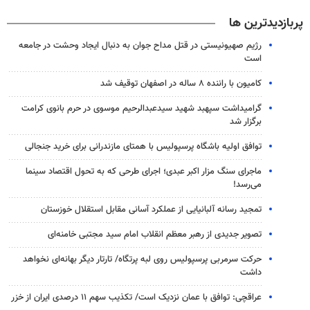
پربازدیدترین ها
رژیم صهیونیستی در قتل مداح جوان به دنبال ایجاد وحشت در جامعه
است
کامیون با راننده ۸ ساله در اصفهان توقیف شد
گرامیداشت سپهبد شهید سیدعبدالرحیم موسوی در حرم بانوی کرامت
برگزار شد
توافق اولیه باشگاه پرسپولیس با همتای مازندرانی برای خرید جنجالی
ماجرای سنگ مزار اکبر عبدی؛ اجرای طرحی که به تحول اقتصاد سینما
می‌رسد!
تمجید رسانه آلبانیایی از عملکرد آسانی مقابل استقلال خوزستان
تصویر جدیدی از رهبر معظم انقلاب امام سید مجتبی خامنه‌ای
حرکت سرمربی پرسپولیس روی لبه پرتگاه/ تارتار دیگر بهانه‌ای نخواهد
داشت
عراقچی: توافق با عمان نزدیک است/ تکذیب سهم ۱۱ درصدی ایران از خزر