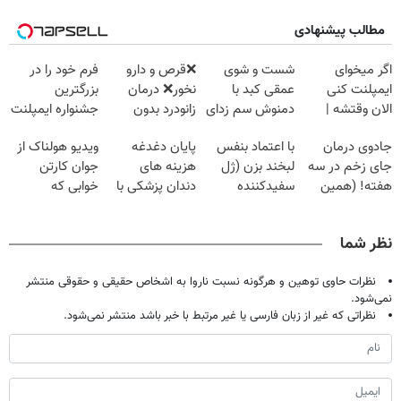
مطالب پیشنهادی
اگر میخوای
شست و شوی
❌قرص‌ و دارو
فرم خود را در
ایمپلنت کنی
عمقی کبد با
نخور❌ درمان
بزرگترین
الان وقتشه |
دمنوش سم زدای
زانودرد بدون
جشنواره ایمپلنت
فقط با ۲۵
گیاهی
قرص
تهران پر کنید ! |
جادوی درمان
با اعتماد بنفس
پایان دغدغه
ویدیو هولناک از
میلیون تومان!!!
فقط ۲۵ میلیون
جای زخم در سه
لبخند بزن (ژل
هزینه های
جوان کارتن
هفته! (همین
سفیدکننده
دندان پزشکی با
خوابی که
حالا رایگان
دندان40%تخفیف)
پک سفید کننده
میلیاردر شد.
صحبت کنید)
خانگی
آموزش رایگان
نظر شما
نظرات حاوی توهین و هرگونه نسبت ناروا به اشخاص حقیقی و حقوقی منتشر
نمی‌شود.
نظراتی که غیر از زبان فارسی یا غیر مرتبط با خبر باشد منتشر نمی‌شود.