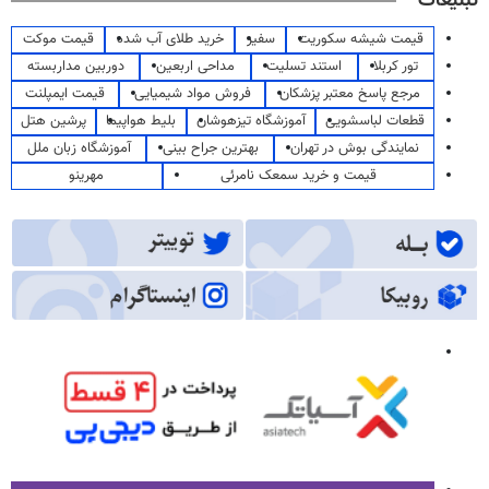
تبلیغات
قیمت شیشه سکوریت
سفیر
خرید طلای آب شده
قیمت موکت
تور کربلا
استند تسلیت
مداحی اربعین
دوربین مداربسته
مرجع پاسخ معتبر پزشکان
فروش مواد شیمیایی
قیمت ایمپلنت
قطعات لباسشویی
آموزشگاه تیزهوشان
بلیط هواپیما
پرشین هتل
نمایندگی بوش در تهران
بهترین جراح بینی
آموزشگاه زبان ملل
قیمت و خرید سمعک نامرئی
مهرینو