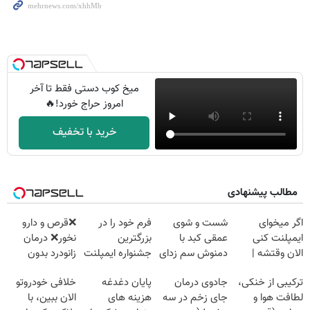
میخ کوب دستی فقط تا آخر
امروز حراج خورد!🔥
خرید با تخفیف
مطالب پیشنهادی
اگر میخوای
شست و شوی
فرم خود را در
❌قرص‌ و دارو
ایمپلنت کنی
عمقی کبد با
بزرگترین
نخور❌ درمان
الان وقتشه |
دمنوش سم زدای
جشنواره ایمپلنت
زانودرد بدون
فقط با ۲۵
گیاهی
تهران پر کنید ! |
قرص
ترکیبی از خنکی،
جادوی درمان
پایان دغدغه
خلافی خودروتو
میلیون تومان!!!
فقط ۲۵ میلیون
لطافت هوا و
جای زخم در سه
هزینه های
الان ببین، با