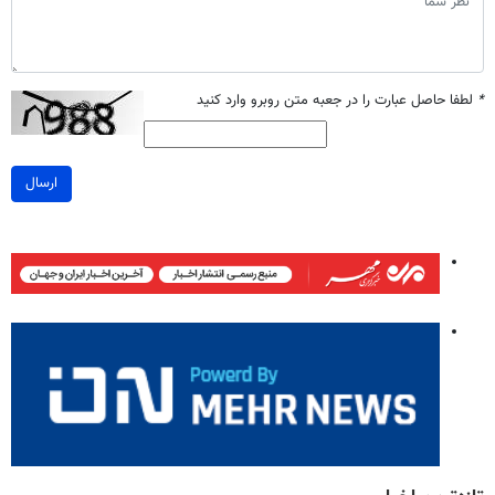
*
لطفا حاصل عبارت را در جعبه متن روبرو وارد کنید
ارسال