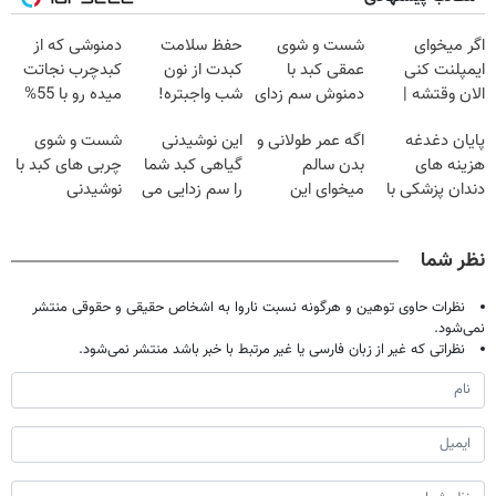
اگر میخوای
شست و شوی
حفظ سلامت
دمنوشی که از
ایمپلنت کنی
عمقی کبد با
کبدت از نون
کبدچرب نجاتت
الان وقتشه |
دمنوش سم زدای
شب واجبتره!
میده رو با 55%
فقط با ۲۵
گیاهی
تخفیف بخر!
پایان دغدغه
اگه عمر طولانی و
این نوشیدنی
شست و شوی
میلیون تومان!!!
هزینه های
بدن سالم
گیاهی کبد شما
چربی های کبد با
دندان پزشکی با
میخوای این
را سم زدایی می
نوشیدنی
پک سفید کننده
نوشیدنی رو با
کند (با ضمانت
گیاهی(55%تخفیف)
خانگی
تخفیف بخر
مرجوعی)
نظر شما
نظرات حاوی توهین و هرگونه نسبت ناروا به اشخاص حقیقی و حقوقی منتشر
نمی‌شود.
نظراتی که غیر از زبان فارسی یا غیر مرتبط با خبر باشد منتشر نمی‌شود.