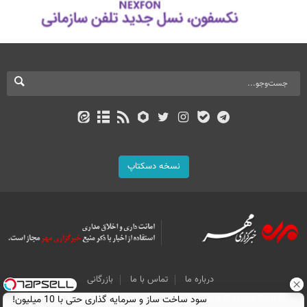
نسخه دسکتاپ
درباره ما
تماس با ما
بازرگانی
All Content by Mehr News Agency is licensed under a Creative Commons
سود ساخت ساز و سرمایه گذاری حتی با 10 میلیون!