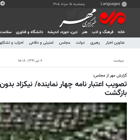
پنجشنبه ۱۵ مرداد ۱۴۰۵
خانه
فرهنگ و ادب
هنر
دين، حوزه، انديشه
دانشگاه و فناوری
سلامت
عناوین اخبار
رهبری
دولت
مجلس
امنیتی و دفاعی
احزاب و تشکلها
سیاست
۷ تیر ۱۳۹۱، ۱۵:۱۸
گزارش مهر از مجلس:
تصویب اعتبار نامه چهار نماینده/ نیکزاد بدون
بازگشت