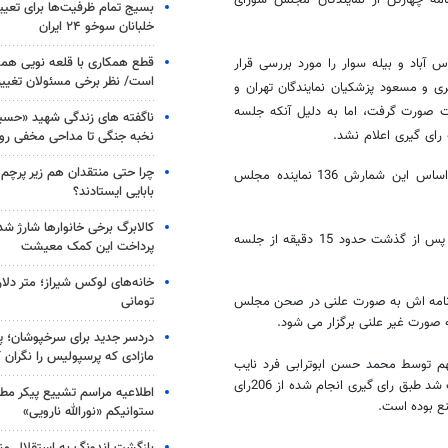
امه چهارتن از نمایندگان مجلس شورای
بسیج تمام ظرفیت‌ها برای تعی
خلبانان سوخو ۲۴ ایران
قطع همکاری با قلعه نویی هم
س آباد و بیله سوار را مورد بررسی قرار
است/ نظر برخی مسئولان تغییر 
ی و مسعود پزشکیان نمایندگان تهران و
ت صورت گرفت، اما به دلیل آنکه جلسه
ناگفته های زندگی شهید «حسین
رای گیری اعلام نشد.
نخبه جنگی تا مداحی مخفی رو
چرا حتی منتقدان هم زیر پرچم
پس از آغاز جلسه غیر علنی رای به اعتبارنامه برومند شمارش شد که بر اساس این شمارش 136 نماینده مجلس
بابایی ایستادند؟
کالابرگ برخی خانوارها شارژ شد؛
سرانجام پس ازتایید اعتبار نامه برومند در صحن علنی مجلس رئیس مجلس پس از گذشت حدود 15 دقیقه از جلسه
پرداخت این کمک معیشت
خانه‌های لوکس شیراز؛ متر دلار
تومانی
ارنامه اش به صورت علنی در صحن مجلس
 صورت غیر علنی برگزار می شود.
دردسر جدید برای سرخپوشان؛ پی
مازادی که پرسپولیس را نگران ک
هم توسط محمد حسن ابوترابی فرد نایب
رئیس مجلس که ریاست بخشی از جلسه امروز مجلس را بر عهده داشت قرائت شد طبق رای گیری انجام شده از 206رای
اطلاعیه مراسم تشییع پیکر مط
ستوانیکم «نورالله نارویی»
بازگشت اندونگ به استقلال م