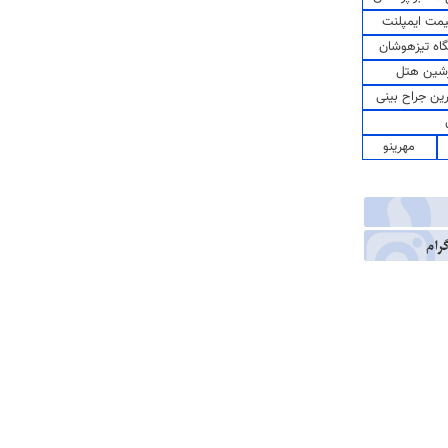
مت ایمپلنت
اه تیزهوشان
شین هتل
رین جراح بینی
مهرینو