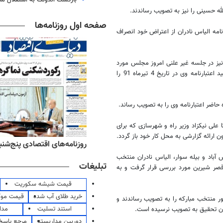
له حسینی را نیز به تصویب رساندند.
صفحه اول روزنامه‌ها
مه الیاس نادران از اعتراض خود انصراف
یز در جلسه غیر علنی امروز مجلس مورد
بررسی قرار گرفت و کمیسیون تحقیق در جلسه علنی گزارش خود مبنی بر تایید اعتبارنامه وی در تاریخ 4 تیرماه 91 را
لی نیکزاد وزیر راه و شهرسازی که برای
ائه گزارشی به محل کار خود باز گردد.
‌های ورزشی پنج‌شنبه ۱۵ مرداد ۱۴۰۵
روزنامه‌های اقتصادی پنج‌شنبه ۱۵ مرداد ۰۵
آباد و بیله سوار، الیاس نادران منتخب
تبلیغات
صر شیرین مورد بررسی قرار گرفت و به
قیمت شیشه سکوریت
خرید طلای آب شده
قیمت مو
ور منتخب مبارکه را به تصویب رساندند و
استند تسلیت
مدا
سیون تحقیق به تصویب نرسیده است.
دوربین مداربسته
مرجع پاسخ 