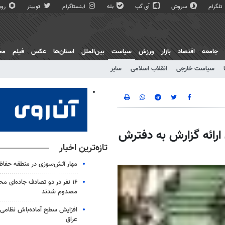
تلگرام
سروش
آی گپ
بله
اینستاگرام
توییتر
روبی
جامعه
اقتصاد
بازار
ورزش
سیاست
بین‌الملل
استان‌ها
عکس
فیلم
مج
سیاست خارجی
انقلاب اسلامی
سایر
 ارائه گزارش به دفترش
تازه‌ترین اخبار
مهار آتش‌سوزی در منطقه حفاظ
۱۶ نفر در دو تصادف جاده‌ای م
مصدوم شدند
افزایش سطح آماده‌باش نظامی و
عراق