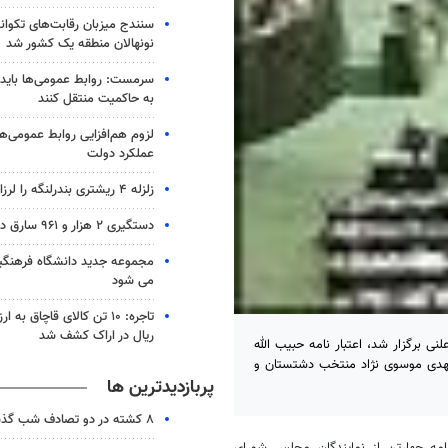
سنندج میزبان رقابت‌های تکوان
نونهالان منطقه یک کشور شد
سرمست: روابط عمومی‌ها باید 
به حاکمیت منتقل کنند
لزوم هم‌افزایی روابط‌ عمومی‌ها
عملکرد دولت
زلزله ۴ ریشتری بندرلنگه را لرزاند
دستگیری ۲ هزار و ۹۶۱ سارق در آذربایجان‌شرقی
مجموعه جدید دانشگاه فرهنگی
می شود
ریال در اراک کشف شد
 برگزار شد، اعتبار نامه حبیب الله
 مهدی موسوی نژاد منتخب دشتستان و
پربازدیدترین ها
۸ کشته در دو تصادف شب گذشته