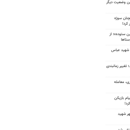
ین وضعیت دیگر
چنان سوژه
کرد!
 ستوده»؛ از
ستاها
 شهید عباس
 تغییر زمانبندی
ی، معامله
ام بازیکن
رد!
هر شهید
نتفی شد