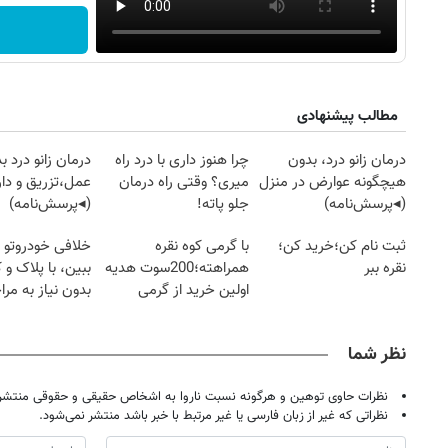
مطالب پیشنهادی
درمان زانو درد، بدون
چرا هنوز داری با درد راه
درمان زانو درد ب
هیچگونه عوارض در منزل
میری؟ وقتی راه درمان
عمل،تزریق و دار
(◂پرسش‌نامه)
جلو پاته!
(◂پرسش‌نامه)
ثبت نام کن؛خرید کن؛
با گرمی کوه نقره
خلافی خودروتو ا
نقره ببر
همراهته؛200سوت هدیه
ببین، با پلاک و 
اولین خرید از گرمی
بدون نیاز به مرا
حضوری
نظر شما
نظرات حاوی توهین و هرگونه نسبت ناروا به اشخاص حقیقی و حقوقی منتشر 
نظراتی که غیر از زبان فارسی یا غیر مرتبط با خبر باشد منتشر نمی‌شود.