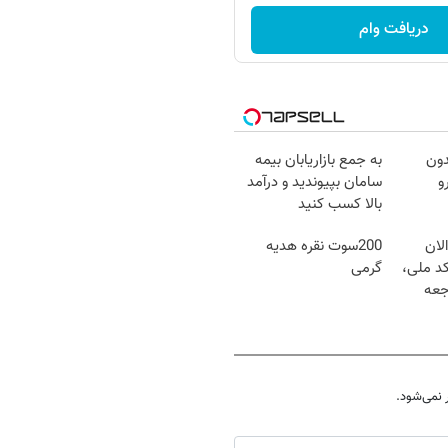
دریافت وام
دون
به جمع بازاریابان بیمه
و
سامان بپیوندید و درآمد
بالا کسب کنید
لان
200سوت نقره هدیه
کد ملی،
گرمی
جعه
نمی‌شود.