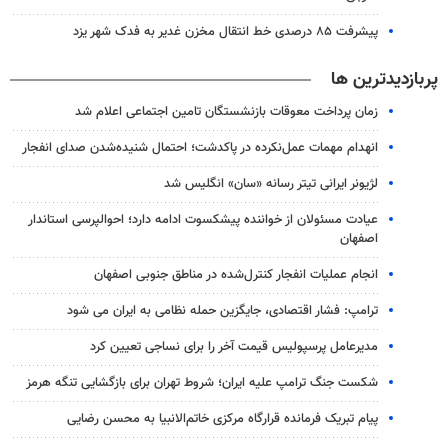
پیشرفت ۸۵ درصدی خط انتقال مخزن غدیر به فدک شهر یزد
پربازدیدترین ها
زمان پرداخت معوقات بازنشستگان تامین اجتماعی اعلام شد
انهدام مهمات عمل‌نکرده در پاکدشت؛ احتمال شنیده‌شدن صدای انفجار
لژیونر ایرانی تیتر رسانه «سان» انگلیس شد
عیادت مسئولان از خواننده پیشکسوت ادامه دارد؛ احوالپرسی استاندار
اصفهان
انجام عملیات انفجار کنترل‌شده در مناطق جنوبی اصفهان
ترامپ: فشار اقتصادی، جایگزین حمله نظامی به ایران می شود
مدیرعامل پرسپولیس قیمت آخر را برای نساجی تعیین کرد
شکست جنگ ترامپ علیه ایران؛ شروط تهران برای بازگشایی تنگه هرمز
پیام تبریک فرمانده قرارگاه مرکزی خاتم‌الانبیا به محسن رضایی