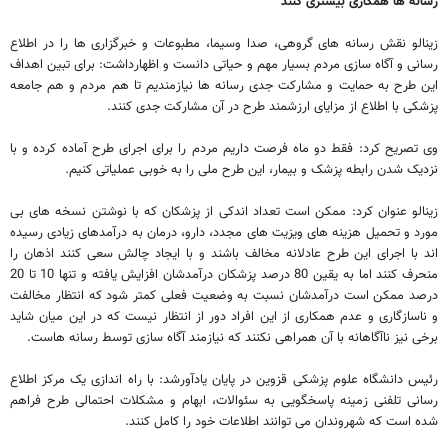
رسانه ها همکاری بیشتری کنند
زینالو نقش رسانه های گروهی، صدا وسیما، مطبوعات و خبرگزاری ها را در اطلاع
رسانی و آگاه سازی مردم بسیار مهم و حیاتی دانست و اظهارداشت: برای تبین اهداف
این طرح به حمایت و مشارکت جدی رسانه ها نیازمندیم تا هم مردم و هم جامعه
پزشکی با اطلاع از مزایای ارزشمند طرح در آن مشارکت جدی کنند.
وی تصریح کرد: فقط دو ماه فرصت داریم مردم را برای اجرای طرح آماده کرده و با
نزدیک شدن رابطه پزشک و بیمار، این طرح ملی را به خوبی عملیاتی کنیم.
زینالو عنوان کرد: ممکن است تعداد اندکی از پزشکان که با نوشتن نسخه های بی
مورد و تحمیل هزینه های ویزیت های مجدد، دارو، درمان به درآمدهای زیادی رسیده
اند با اجرای این طرح عادلانه مخالف باشند و با ایجاد چالش سعی کنند اذهان را
منحرف کنند اما به یقین 80 درصد پزشکان درآمدشان افزایش یافته و تنها 10 تا 20
درصد ممکن است درآمدشان نسبت به وضعیت فعلی کمتر شود که انتظار مخالفت
و ناسازگاری و عدم همکاری از این افراد دور از انتظار نیست که در این میان شاید
برخی نیز ناآگاهانه با آن همراهی نکنند که نیازمند آگاه سازی توسط رسانه هاست.
رئیس دانشگاه علوم پزشکی قزوین در پایان یادآورشد: با راه اندازی یک مرکز اطلاع
رسانی تلفنی زمینه پاسخگویی به سئوالات، ابهام و مشکلات احتمالی طرح فراهم
شده است که شهروندان می توانند اطلاعات خود را کامل کنند.