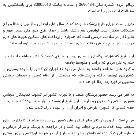
زینالو افزود: شماره تلفن 3690434 و سامانه پیامک 30005010 برای پاسخگویی به
سئوالات اختصاص یافته است.
بدیهی است اجرای طرح پزشک خانواده که در سال های ابتدایی و آزمون و خطا و رفع
مشکلات ممکن است نواقصی هم داشته باشد از جمله طرح های ملی بسیار مهم و
تاثیر گذار در سلامت مردمی است که همواره از پرداخت های سنگین هزینه های دارو
درمان و نیز عدم پذیرش دفترچه های بیمه در بسیاری از موارد به ستوه آمده اند.
این طرح که هزینه پرداختی از سوی بیمار را تا پنج درصد کاهش خواهد داد به طور
حتم به نفع مردم کم درآمد و متوسط جامعه
و گروه های مختلف جامعه به شمار می رود که اجران آن کشور را تا رده بسیاری از
کشورهای توسعه یافته و پیشرفته که مردمشان از رفاه نسبی و خدمات پزشکی
مطلوبی برخوردارند ارتقا خواهد داد.
به نظر می رسد حضور پزشکان متعد و با تجربه کشور در کسوت نمایندگان مجلس
شورای اسلامی در تدوین و طراحی این طرح ارزشمند بسیار موثر بوده که جا دارد از
همه کسانی که تدوین، طراحی و اجرای آن را بر عهده دارند تقدیر شود.
مردم استان قزوین در کنار سایر استان های کشور بی صبرانه منتظرند تا دفترچه های
متععد بیمه خدمات درمانی نجات پیدا کنند و در مراجعه به پزشک و مراکز درمانی و
بیمارستانی دیگر دغدغه داشتن پول نقد و واریز آن در شرایط اورژانسی برای بستری