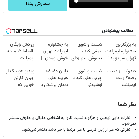
سفارش بده!
مطالب پیشنهادی
به بزرگترین
شست و شوی
به جشنواره
روکش رایگان +
جشنواره ایمپلنت
عمقی کبد با
ایمپلنت تهران
اقساط ۱۲ ماهه
تهران سر بزنید !
دمنوش سم زدای
خوش اومدی! |
ایمپلنت
| فقط ۲۵
گیاهی
فرصت محدوده!
دندونت از دست
شست و شوی
پایان دغدغه
ویدیو هولناک از
میلیون !
مشاوره رایگان
رفته؟ وقت
چربی های کبد با
هزینه های
جوان کارتن
بگیر!
ایمپلنت
نوشیدنی
دندان پزشکی با
خوابی که
دیجیتاله
گیاهی(55%تخفیف)
پک سفید کننده
میلیاردر شد.
خانگی
آموزش رایگان
نظر شما
نظرات حاوی توهین و هرگونه نسبت ناروا به اشخاص حقیقی و حقوقی منتشر
نمی‌شود.
نظراتی که غیر از زبان فارسی یا غیر مرتبط با خبر باشد منتشر نمی‌شود.