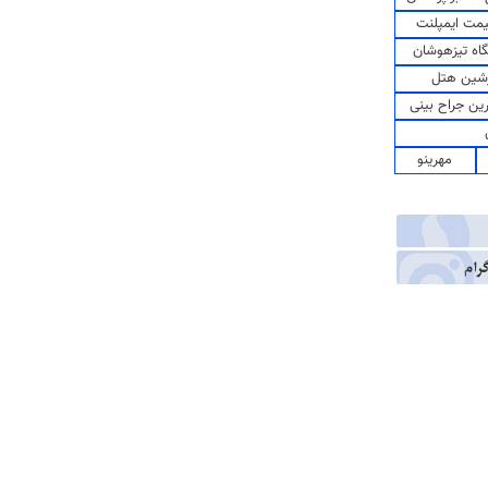
مت ایمپلنت
اه تیزهوشان
شین هتل
رین جراح بینی
مهرینو