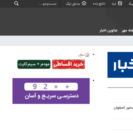
نتایج زنده
کا
ایتا
جداول لیگ
له مهر
عناوین اخبار
محور اصفهان