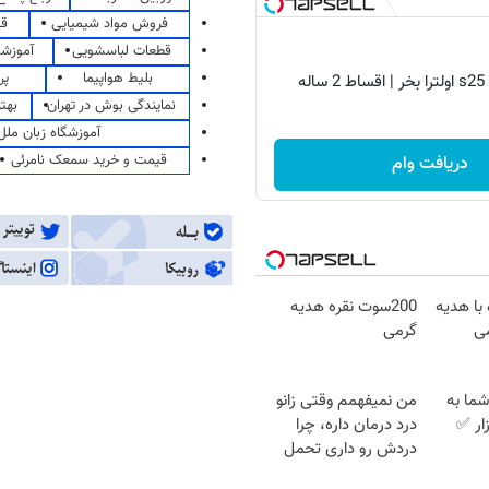
فروش مواد شیمیایی
قی
قطعات لباسشویی
آموزشگ
بلیط هواپیما
پر
نمایندگی بوش در تهران
بهت
آموزشگاه زبان ملل
قیمت و خرید سمعک نامرئی
دریافت وام
 با هدیه
200سوت نقره هدیه
گرمی
ما به
من نمیفهمم وقتی زانو
ار ✅
درد درمان داره، چرا
دردش رو داری تحمل
میکنی؟❗