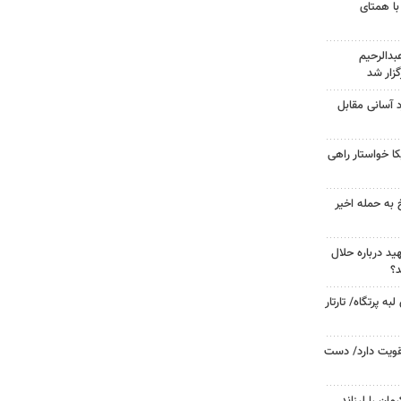
با همتای
دالرحیم
زار شد
د آسانی مقابل
 خواستار راهی
 به حمله اخیر
د درباره حلال
د؟
 پرتگاه/ تارتار
تقویت دارد/ دست