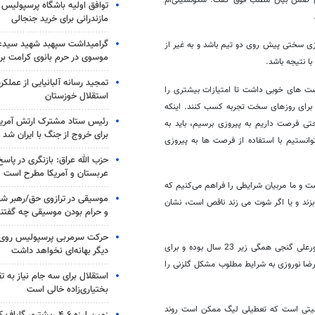
زی ضمن بیان مطلب فوق گفت: سکونشینی‌ام
توافق اولیه باشگاه پرسپولیس 
مازندرانی برای خرید جنجالی
گرامیداشت سپهبد شهید سیدعب
زی سختی پیش روی دو تیم باشد و به غیر از
موسوی در حرم بانوی کرامت برگ
ا نتیجه باشد.
تمجید رسانه آلبانیایی از عملکر
رصت های خوبی داشت تا امتیازات بیشتری را
استقلال خوزستان
ش برای روزهای سخت تجربه کسب کنند. اینکه
رئیس ستاد مشترک ارتش آمریکا
ی فرصت داریم به پیروزی برسیم، باید به
برای خروج از جنگ با ایران شد
وانستیم با استفاده از فرصت ها به پیروزی
حزب الله عراق: بازنگری در پاسخ
عربستان و آمریکا مطرح است
و ما مربیان شرایطی را فراهم می‌کنیم که
موسیقی در ترازوی حق/رهبر شهی
 بزند و یا اگر شوت می زند ناقص است، نشان
و حرام بودن موسیقی چه گفتن
حرکت سرمربی پرسپولیس روی لبه
وی با اشاره به اینکه ایمان موسوی، یعقوب کریمی، میلاد کرمانی مقدم و مرتضی پورعلی گنجی همگی زیر 23 سال بوده و برای
دیگر بهانه‌ای نخواهد داشت
 رضا نوروزی به شرایط مطلوب مشکل گلزنی را
استقلال برای سه جام نیاز به 
بختیاری‌زاده خالی است
عیتی است که تعطیلی لیگ ممکن است روند
زمین لرزه ۴.۶ ریشتری گلباف کرمان را لرزاند