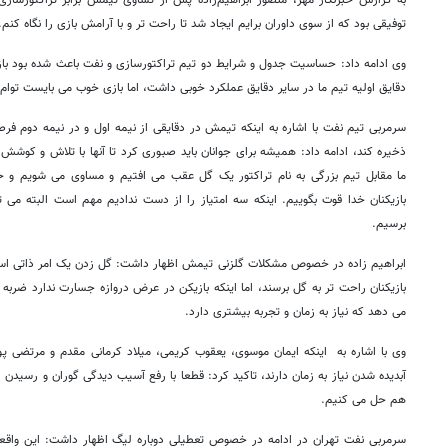
به گزارش خبرنگار مهر، منصور ابراهیم‌زاده پس از تساوی تیمش برابر تراکتورسا
توفیقی بود که از سوی داوران برایم ایجاد شد تا راحت تر و با آرامش بازی را نگاه کنم.
وی ادامه داد: حساسیت جدول و شرایط دو تیم تراکتورسازی و نفت باعث شده بود با
دقایق اولیه تیم ما در سایر دقایق عملکرد خوبی داشت، اما بازی خوب می بایست توام ب
سرمربی تیم نفت با اشاره به اینکه تیمش در دقایقی از نیمه اول و در نیمه دوم ف
ذخیره کند، ادامه داد: همیشه برای جوانان باید صبوری کرد تا آنها با تلاش و کوش
ما مقابل تیم بزرگی به نام تراکتور یک گل عقب می افتیم و مساوی می شویم و حت
بازیکنان خدا قوت بگوییم. اینکه سه امتیاز را از دست ندادیم مهم است البته می ت
برسیم.
ابراهیم زاده در خصوص مشکلات گلزنی تیمش اظهار داشت: گل زدن یک امر ذاتی است 
بازیکنان راحت تر به گل برسند، اما اینکه بازیکن در عرض دروازه جسارت ندارد ضربه
می دهد که نیاز به زمان و تجربه بیشتری دارد.
آبدیده شدن نیاز به زمان دارند، تاکید کرد: قطعا با رفع آسیب دیدگی گوران و رسیدن
هم حل می کنیم.
سرمربی نفت تهران در ادامه در خصوص تعطیلی دوباره لیگ اظهار داشت: این واق