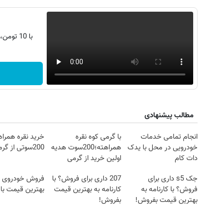
با 10 تومن، s25 اولترا بخر | اقساط 2 ساله
مطالب پیشنهادی
انجام تمامی خدمات
با گرمی کوه نقره
خرید نقره همراه
خودرویی در محل با یدک
همراهته؛200سوت هدیه
200سوتی از گرمی
دات کام
اولین خرید از گرمی
جک s5 داری برای
207 داری برای فروش؟ با
فروش خودروی ش
فروش؟ با کارنامه به
کارنامه به بهترین قیمت
بهترین قیمت باز
بهترین قیمت بفروش!
بفروش!