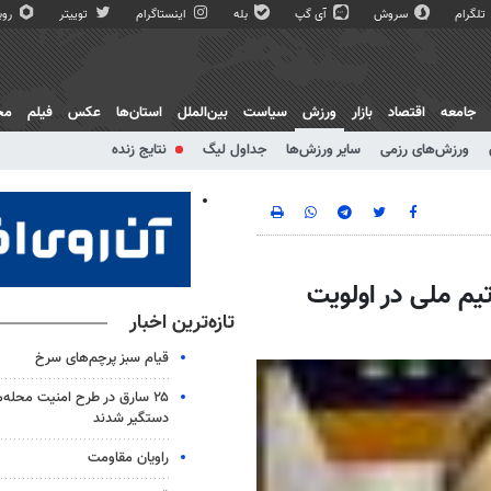
تلگرام
سروش
آی گپ
بله
اینستاگرام
توییتر
روبی
جامعه
اقتصاد
بازار
ورزش
سیاست
بین‌الملل
استان‌ها
عکس
فیلم
مج
ورزش‌های رزمی
سایر ورزش‌ها
جداول لیگ
نتایج زنده
تیم ملی در اولویت
تازه‌ترین اخبار
قیام سبز پرچم‌های سرخ
۲۵ سارق در طرح امنیت محله‌
دستگیر شدند
راویان مقاومت