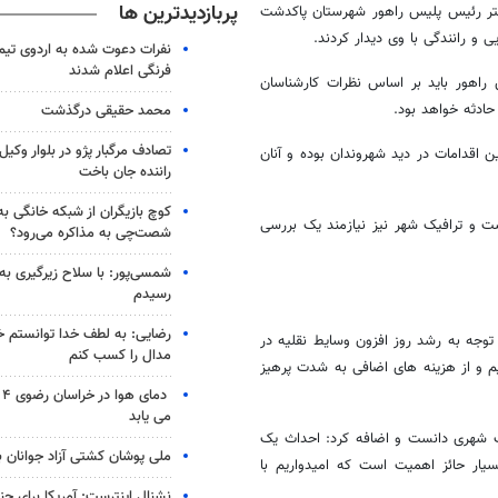
پربازدیدترین ها
تر رئیس پلیس راهور شهرستان پاکدشت
 رانندگی با وی دیدار کردند.
نفرات دعوت شده به اردوی تی
فرنگی اعلام شدند
 راهور باید بر اساس نظرات کارشناسان
ادثه خواهد بود.
محمد حقیقی درگذشت
تصادف مرگبار پژو در بلوار وکیل‌
ین اقدامات در دید شهروندان بوده و آنان
راننده جان باخت
کوچ بازیگران از شبکه خانگی ب
 و ترافیک شهر نیز نیازمند یک بررسی
شصت‌چی به مذاکره می‌رود؟
شمسی‌پور: با سلاح زیرگیری به
رسیدم
رضایی: به لطف خدا توانستم خ
 توجه به رشد روز افزون وسایط نقلیه در
مدال را کسب کنم
یم و از هزینه های اضافی به شدت پرهیز
دم
می یابد
ک شهری دانست و اضافه کرد: احداث یک
ملی پوشان کشتی آزاد جوانان 
یار حائز اهمیت است که امیدواریم با
نشنال اینترست: آمریکا برای جن