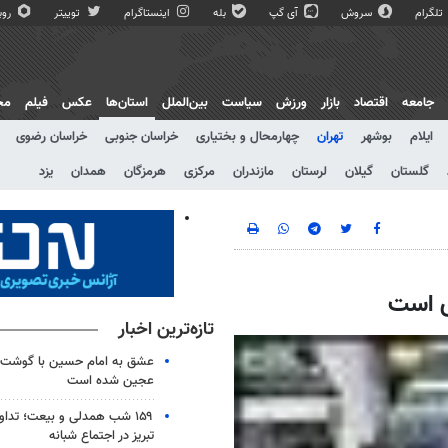
تلگرام
سروش
آی گپ
بله
اینستاگرام
توییتر
روبی
جامعه
اقتصاد
بازار
ورزش
سیاست
بین‌الملل
استان‌ها
عکس
فیلم
مج
ایلام
بوشهر
تهران
چهارمحال و بختیاری
خراسان جنوبی
خراسان رضوی
گلستان
گیلان
لرستان
مازندران
مرکزی
هرمزگان
همدان
یزد
ی است
تازه‌ترین اخبار
عشق به امام حسین با گوشت 
عجین شده است
۱۵۹ شب همدلی و بیعت؛ تدا
تبریز در اجتماع شبانه