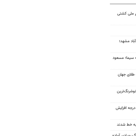
م ملی کشتی
آباد مشهد؛
ه سیما؛ مسعود
 طلای جهان
وشرنگ‌ترین
ای هوا در خراسان رضوی ۴ درجه افزایش
به خط شدند
گ پهپادی آماده