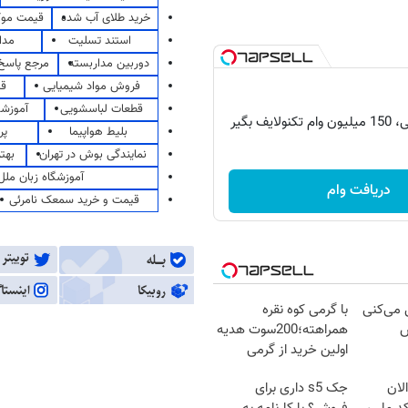
خرید طلای آب شده
قیمت مو
استند تسلیت
مدا
دوربین مداربسته
مرجع پاسخ 
فروش مواد شیمیایی
قی
قطعات لباسشویی
آموزشگ
یف بگیر
بلیط هواپیما
پر
نمایندگی بوش در تهران
بهت
آموزشگاه زبان ملل
دریافت وام
قیمت و خرید سمعک نامرئی
ل می‌کنی
با گرمی کوه نقره
ش
همراهته؛200سوت هدیه
اولین خرید از گرمی
لان
جک s5 داری برای