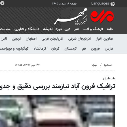
جمعه ۱۶ مرداد ۱۴۰۵
خانه
فرهنگ و ادب
هنر
دين، حوزه، انديشه
دانشگاه و فناوری
سلامت
عناوین اخبار
آذربایجان شرقی
آذربایجان غربی
اصفهان
اردبیل
البرز
فارس
قزوین
قم
کردستان
کرمان
کرمانشاه
کهگیلویه و بویراحمد
استانها
تهران
۲۷ مهر ۱۳۹۱، ۱۷:۰۵
بندعلیان:
ترافیک فرون آباد نیازمند بررسی دقیق و جد