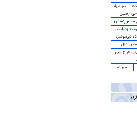
کت
تور کربلا
حی اربعین
معتبر پزشکان
مت ایمپلنت
اه تیزهوشان
شین هتل
رین جراح بینی
مهرینو