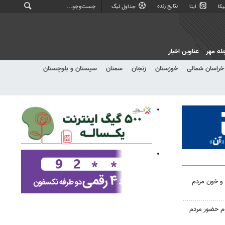
نتایج زنده
کا
ایتا
جداول لیگ
له مهر
عناوین اخبار
خراسان شمالی
خوزستان
زنجان
سمنان
سیستان و بلوچستان
و خون مردم
وم حضور مردم