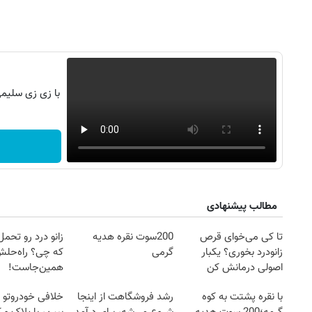
با زی زی سلیمی، 150 میلیون وام تکنولا
مطالب پیشنهادی
تا کی می‌خوای قرص
200سوت نقره هدیه
زانو درد رو تحم
زانودرد بخوری؟ یکبار
گرمی
که چی؟ راه‌حل
اصولی درمانش کن
همین‌جاست!
با نقره پشتت به کوه
رشد فروشگاهت از اینجا
خلافی خودروتو ا