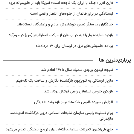
فارن افرز : جنگ با ایران یک فاجعه است؛ آمریکا باید از خاورمیانه برود
ایستادگی در برابر ظالمان از جلوه‌های انتظار واقعی است
خبرنگاران در سنگر تبیین دوشادوش مردم و رزمندگان ایستاده‌اند
بازدید نماینده ولی‌فقیه در لرستان از موکب انصارالزهرا(س) در خرم‌آباد
برنامه خاموشی‌های برق در لرستان برای ۱۷ مردادماه
پربازدیدترین ها
نتیجه آزمون ورودی سمپاد سال ۱۴۰۵ اعلام شد
مازیار لرستانی به تلویزیون بازگشت؛ نگارش و ساخت یک تله‌فیلم
بازیکن خارجی استقلال راهی فوتبال یونان شد
افزایش سپرده قانونی بانک‌ها؛ ترمز تازه رشد نقدینگی
پیام تسلیت رئیس سازمان تبلیغات اسلامی درپی درگذشت اندیشمند
مازندرانی
حاج‌علی‌اکبری: تحرکات سازمان‌یافته‌ای برای ترویج برهنگی انجام می‌شود