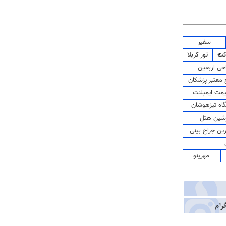
سفیر
کت
تور کربلا
حی اربعین
معتبر پزشکان
مت ایمپلنت
اه تیزهوشان
شین هتل
رین جراح بینی
مهرینو