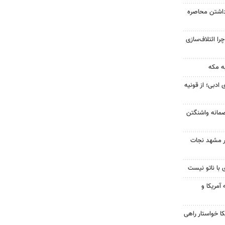
داشتن محاصره
را ائتلاف‌سازی
ه مکه
 ادبی؛ از قونیه
صمانه واشنگتن
در مشهد نجات
 با ناتو نیست
آمریکا و
 خواستار راهی