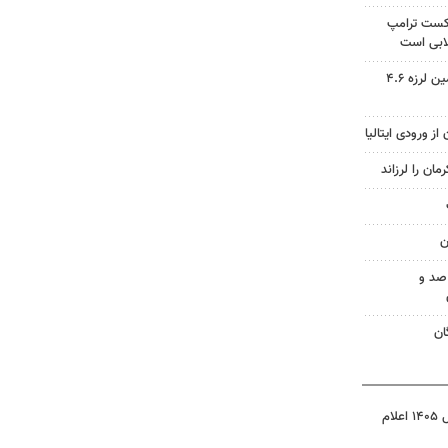
شکست ترامپ
ابی است
مدیرعامل هلال احمر کرمان: زمین لرزه ۴.۶
ز ورودی ایتالیا
ن
صد و
ان
نتیجه آزمون ورودی سمپاد سال ۱۴۰۵ اعلام