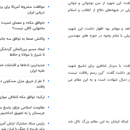
فت: این شهید از سن نوجوانی و جوانی
موافقت مشروط آمریکا برای بر
در جبهه‌های دفاع از انقلاب و اسلام
دریایی ایران
«توافق مکه» و معمای امنیت؛ چ
به‌تنهایی کافی نیست؟
هد و مهاجر بود اظهار داشت: این شهید
ی با تمام وجود در حوزه ‏های مهندسی
واکنش صنعا به توافق سه جانب
ایجاد مسیر بین‌المللی گردشگری
تا شیراز با مولانا و حافظ
جدیدترین ادعاها و اقدامات خ
گفت: با سردار شاطری برای تشیع شهید
علیه ایران
ضور داشت گفت، "این رسم رفاقت نیست
 دنبال شهادت است و به این مقام می
۶ نفر از حریق منزل مسکونی 
یافتند
ترکیه: توافق مکه ائتلافی موازی
مقاومت اسلامی عراق: پاسخ به 
عربستان را به تعویق انداختیم
اینکه ایشان به این مقام بزرگ نائل شد
رئیس ستاد مشترک ارتش آمریکا
برای خروج از جنگ با ایران شد