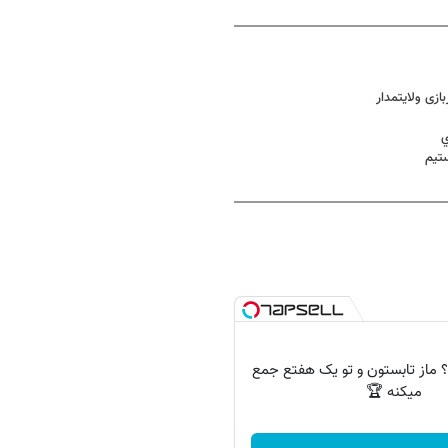
زی ولایتمدار
ي
تیم
 کنکور ۱۴۰6؟ ماز تابستون و تو یک هفتع جمع
میکنه 🏆