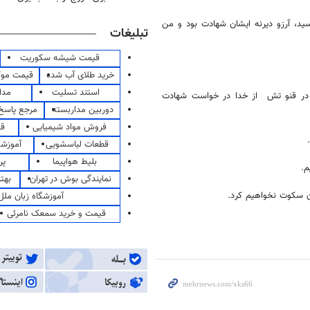
سید، آرزو دیرنه ایشان شهادت بود و من
تبلیغات
قیمت شیشه سکوریت
خرید طلای آب شده
قیمت مو
استند تسلیت
مدا
 در قنو تش از خدا در خواست شهادت
دوربین مداربسته
مرجع پاسخ 
فروش مواد شیمیایی
قی
قطعات لباسشویی
آموزشگ
بلیط هواپیما
پر
م.
نمایندگی بوش در تهران
بهت
ان سکوت نخواهیم کرد.
آموزشگاه زبان ملل
قیمت و خرید سمعک نامرئی