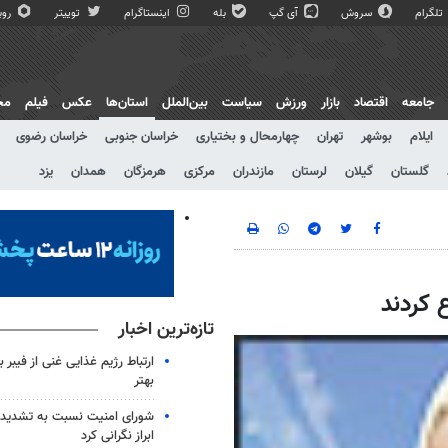
تلگرام
سروش
آی گپ
بله
اینستاگرام
توییتر
روبی
جامعه
اقتصاد
بازار
ورزش
سیاست
بین‌الملل
استان‌ها
عکس
فیلم
مج
ایلام
بوشهر
تهران
چهارمحال و بختیاری
خراسان جنوبی
خراسان رضوی
گلستان
گیلان
لرستان
مازندران
مرکزی
هرمزگان
همدان
یزد
 کردند
تازه‌ترین اخبار
ارتباط رژیم غذایی غنی از فیبر 
بهتر
شورای امنیت نسبت به تشدید 
ابراز نگرانی کرد