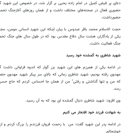
دعای پر فیض کمیل در امام زاده یحیی بر گزار شد، در خصوص این شهید گ
حضوری فعال در صحنه‌های مختلف داشت و از همان روزهای آغازجنگ تحمیلی 
حضورداشت.
حجت الاسلام محمد باقر عبدوس با بیان اینکه این شهید انسانی مومن، مجا
یکی از یادگاران هشت سال دفاع مقدس بود که در طول سال ‏های جنگ تحمیل
جنگ فعالیت داشت.
شهید شاطری به گمشده خود رسید
در ادامه یکی از همرزم های این شهید بزر گوار که اندوه فراوانی داشت 
مهدوی رفته بودیم، شهید شاطری زمانی که بالای سر پیکر شهید مهدوی ح
که من و تنها گذاشتی و رفتی" من از همان جا احساس کردم که حاج حسن
رسد.
وی افزود: شهید شاطری دنبال گمشده ای بود که به آن رسید.
به شهادت
فرزند خود
افتخار می کنیم
در ادامه پدر این شهید گفت: من با زحمت فروان فرزندم را بزرگ کردم و از 
خوشحالم.