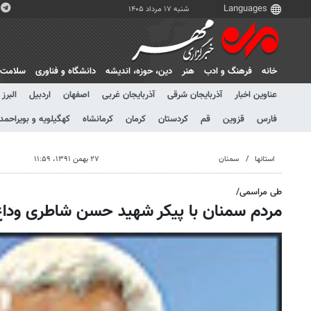
شنبه ۱۷ مرداد ۱۴۰۵
خانه
فرهنگ و ادب
هنر
دين، حوزه، انديشه
دانشگاه و فناوری
سلامت
عناوین اخبار
آذربایجان شرقی
آذربایجان غربی
اصفهان
اردبیل
البرز
فارس
قزوین
قم
کردستان
کرمان
کرمانشاه
کهگیلویه و بویراحمد
استانها
سمنان
۲۷ بهمن ۱۳۹۱، ۱۱:۵۹
طی مراسمی/
مردم سمنان با پیکر شهید حسن شاطری وداع