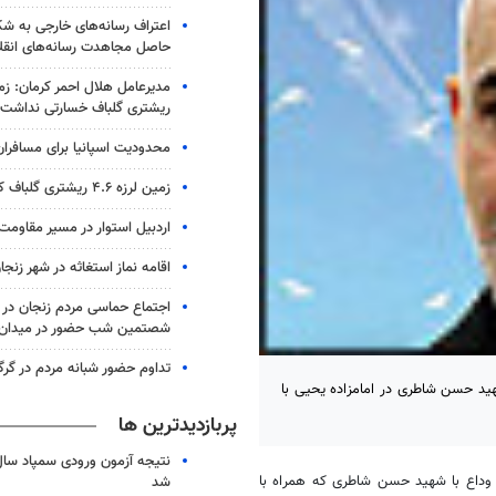
اعتراف رسانه‌های خارجی به 
حاصل مجاهدت رسانه‌های انقل
ریشتری گلباف خسارتی نداشت
محدودیت اسپانیا برای مسافران ا
زمین لرزه ۴.۶ ریشتری گلباف کرمان را لرزاند
اردبیل استوار در مسیر مقاومت
اقامه نماز استغاثه در شهر زنجا
اجتماع حماسی مردم زنجان در 
شصتمین شب حضور در میدان
تداوم حضور شبانه مردم در گرگ
هید حسن شاطری در امامزاده یحیی با
پربازدیدترین ها
 وداع با شهید حسن شاطری که همراه با
شد