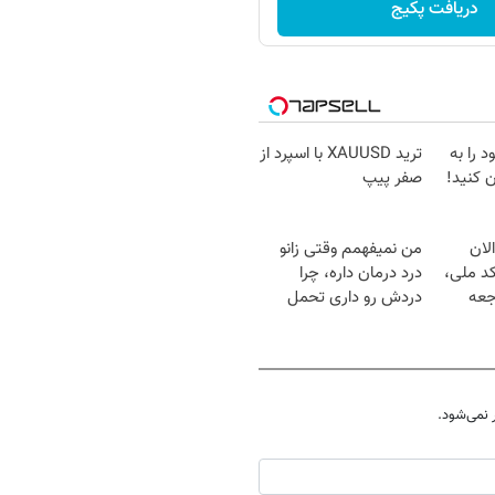
دریافت پکیج
 را به
ترید XAUUSD با اسپرد از
 کنید!
صفر پیپ
لان
من نمیفهمم وقتی زانو
کد ملی،
درد درمان داره، چرا
جعه
دردش رو داری تحمل
میکنی؟❗
نمی‌شود.