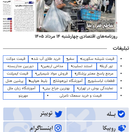
روزنامه‌های اقتصادی چهارشنبه ۱۴ مرداد ۱۴۰۵
تبلیغات
قیمت شیشه سکوریت
سفیر
خرید طلای آب شده
قیمت موکت
تور کربلا
استند تسلیت
مداحی اربعین
دوربین مداربسته
مرجع پاسخ معتبر پزشکان
فروش مواد شیمیایی
قیمت ایمپلنت
قطعات لباسشویی
آموزشگاه تیزهوشان
بلیط هواپیما
پرشین هتل
نمایندگی بوش در تهران
بهترین جراح بینی
آموزشگاه زبان ملل
قیمت و خرید سمعک نامرئی
مهرینو