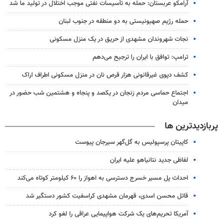
آرامکو عربستان: حمله به تأسیسات نفتی موجب اختلال در تولید ما شد
حمله رژیم صهیونیستی به دو منطقه در جنوب لبنان
نجات شهروندان مشهدی از حریق در یک منزل مسکونی
ترامپ: توافق با ایران را ترجیح می‌دهم
کشف دپوی غیرقانونی هزار قرص نان در منزل مسکونی اطراف اراک
اجتماع حماسی مردم زنجان در یکصد و پنجاه و هشتمین شب حضور در
میدان
پربازدیدترین ها
کاپیتان پرسپولیس به گل‌گهر سیرجان پیوست
لفاظی جدید نتانیاهو علیه ایران
احداث پل مسیر خسرج دسترسی به اهواز را ۶۰ کیلومتر کوتاه می‌کند
قاتل محسن اسدی، قهرمان مشهدی کراسفیت کشور دستگیر شد
آمریکا تحریم‌های یک شرکت هواپیمایی عراقی را لغو کرد