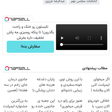
انتخابات مجلس نهم
عبدالرضا عزیزی
تابستون رو خنک و راحت
بگذرون! تا پنکه رومیزی مه پاش
تخفیف داره بخرش
سفارش بده!
مطالب پیشنهادی
اگر میخوای
با این روش توی
پایان دغدغه
جادوی درمان
ایمپلنت کنی
خونه،سفیدی و
هزینه های
جای زخم در سه
الان وقتشه |
زیبایی دندوناتو
دندان پزشکی با
هفته! (همین
فقط با ۲۵
برگردون
پک سفید کننده
حالا رایگان
خلافی خودروتو
هنوز برای زانو درد
این جعبه ی
به بزرگترین
میلیون تومان!!!
(40%off)
خانگی
صحبت کنید)
الان ببین، با
قرص میخوری؟
جادویی خنده رو
جشنواره ایمپلنت
پلاک و کد ملی،
وقتی می‌شه
رو لبات حک
تهران سر بزنید !