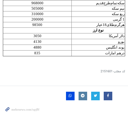
سکه‌تمام‌طرح‌قدیم
968000
نیم سکه
505000
ربع سکه
310000
1 گرمی
200000
هرگرم‌طلای18عیار
98500
نوع ارز
دلار آمریکا
3050
یورو
4130
پوند انگلیس
4880
درهم امارات
835
کد مطلب
2151601