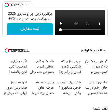
پرکاربردترین چراغ شارژی 2026
که شگفت زده ات میکنه 💡😍
ثبت سفارش
مطالب پیشنهادی
فروش راحت پژو
چربیسوزی که
شست و شوی
اگر میخوای
۲۰6، بدون
شگفتی لاغری
عمقی کبد با
ایمپلنت کنی
کمیسیون و
آسان را رقم زد!
دمنوش سم زدای
الان وقتشه |
دردسر
گیاهی
فقط با ۲۵
جادوی درمان
هنوز برای زانو درد
پایان دغدغه
تنها محصول
میلیون تومان!!!
جای زخم در سه
قرص میخوری؟
هزینه های
ضدریزش موی
هفته! (همین
وقتی می‌شه
دندان پزشکی با
ایرانی که بیش از
حالا رایگان
بدون عمل
پک سفید کننده
98%رضایت
صحبت کنید)
درمانش کرد؟؟؟؟
خانگی
مشتری دارد
نظر شما