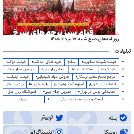
روزنامه‌های صبح شنبه ۱۷ مرداد ۱۴۰۵
تبلیغات
قیمت شیشه سکوریت
سفیر
خرید طلای آب شده
قیمت موکت
تور کربلا
استند تسلیت
مداحی اربعین
دوربین مداربسته
مرجع پاسخ معتبر پزشکان
فروش مواد شیمیایی
قیمت ایمپلنت
قطعات لباسشویی
آموزشگاه تیزهوشان
بلیط هواپیما
پرشین هتل
نمایندگی بوش در تهران
بهترین جراح بینی
آموزشگاه زبان ملل
قیمت و خرید سمعک نامرئی
مهرینو