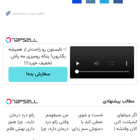
✅ تابستون رو راحت‌تر از همیشه
بگذرون! پنکه رومیزی مه پاش
تخفیف خورد!!!
سفارش بده!
مطالب پیشنهادی
اگر میخوای
شست و شوی
من نمیفهمم
زانو درد درمان
ایمپلنت کنی
عمقی کبد با
وقتی زانو درد
داره… چرا هنوز
الان وقتشه |
دمنوش سم زدای
درمان داره، چرا
داری بهش ظلم
فقط با ۲۵
گیاهی
دردش رو داری
می‌کنی؟