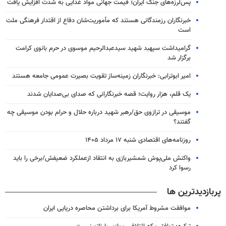
پس‌لرزه‌های جنگ ایران؛ قیمت جهانی مواد غذایی به شدت افزایش یافت
خبرنگاران رزمندگانی هستند که مأموریت‌شان دفاع از اقتدار فرهنگی ملت
است
گرامیداشت سپهبد شهید سیدعبدالرحیم موسوی در حرم بانوی کرامت
برگزار شد
امیر ابوترابی: خبرنگاران زمینه‌ساز تقویت بصیرت عمومی جامعه هستند
یک قلم، هزار روایت؛ قصه خبرنگارانی که صدای بی‌صدایان شدند
موسیقی در ترازوی حق/رهبر شهید درباره حلال و حرام بودن موسیقی چه
گفتند؟
روزنامه‌های اقتصادی شنبه ۱۷ مرداد ۱۴۰۵
واکنش ملی‌پوش شمشیربازی به انتقاد ازعملکرد ضعیفش/برخی را باید
رسوا کرد
پربازدیدترین ها
موافقت مشروط آمریکا برای برداشتن محاصره دریایی ایران