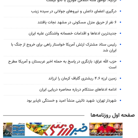
ترکیه: توافق مکه ائتلافی موازی با ناتو نیست
درگیری اعضای داعش و نیروهای جولانی در سیده زینب
۶ نفر از حریق منزل مسکونی در مشهد نجات یافتند
جدیدترین ادعاها و اقدامات خصمانه واشنگتن علیه ایران
رئیس ستاد مشترک ارتش آمریکا خواستار راهی برای خروج از جنگ با
ایران شد
حزب الله عراق: بازنگری در پاسخ به حمله اخیر عربستان و آمریکا مطرح
است
زمین لرزه ۴.۶ ریشتری گلباف کرمان را لرزاند
ادامه ادعاهای سنتکام درباره محاصره دریایی ایران
شهردار تهران: شهید نائینی منشأ امید و خستگی‌ ناپذیر بود
صفحه اول روزنامه‌ها