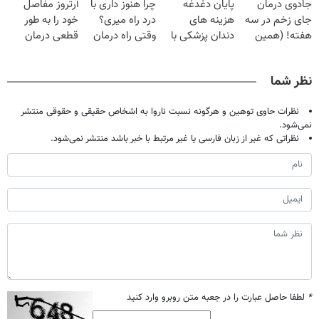
جادوی درمان
پایان دغدغه
چرا هنوز داری با
آرتروز مفاصل
میلیون تومان!!!
تحمل میکنی؟❗
جای زخم در سه
هزینه های
درد راه میری؟
خود را به طور
هفته! (همین
دندان پزشکی با
وقتی راه درمان
قطعی درمان
حالا رایگان
پک سفید کننده
جلو پاته!
کنید!
صحبت کنید)
خانگی
◂پرسش‌نامه▸
نظر شما
نظرات حاوی توهین و هرگونه نسبت ناروا به اشخاص حقیقی و حقوقی منتشر
نمی‌شود.
نظراتی که غیر از زبان فارسی یا غیر مرتبط با خبر باشد منتشر نمی‌شود.
*
لطفا حاصل عبارت را در جعبه متن روبرو وارد کنید