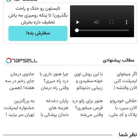
تابستون رو خنک و راحت
بگذرون! تا پنکه رومیزی مه پاش
تخفیف داره بخرش
سفارش بده!
مطالب پیشنهادی
اگر میخوای
با این روش توی
چرا هنوز داری با
جادوی درمان
ایمپلنت کنی
خونه،سفیدی و
درد راه میری؟
جای زخم در سه
الان وقتشه |
زیبایی دندوناتو
وقتی راه درمان
هفته! (همین
فقط با ۲۵
برگردون
جلو پاته!
حالا رایگان
خلافی خودروتو
هنوز برای زانو درد
پایان دغدغه
به بزرگترین
میلیون تومان!!!
(40%off)
صحبت کنید)
الان ببین، با
قرص میخوری؟
هزینه های
جشنواره ایمپلنت
پلاک و کد ملی،
وقتی می‌شه
دندان پزشکی با
تهران سر بزنید !
بدون نیاز به
بدون عمل
پک سفید کننده
| فقط ۲۵
مراجعه حضوری
درمانش کرد؟؟؟؟
خانگی
میلیون !
نظر شما