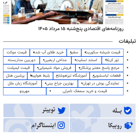
روزنامه‌های اقتصادی پنج‌شنبه ۱۵ مرداد ۱۴۰۵
تبلیغات
قیمت شیشه سکوریت
سفیر
خرید طلای آب شده
قیمت موکت
تور کربلا
استند تسلیت
مداحی اربعین
دوربین مداربسته
مرجع پاسخ معتبر پزشکان
فروش مواد شیمیایی
قیمت ایمپلنت
قطعات لباسشویی
آموزشگاه تیزهوشان
بلیط هواپیما
پرشین هتل
نمایندگی بوش در تهران
بهترین جراح بینی
آموزشگاه زبان ملل
قیمت و خرید سمعک نامرئی
مهرینو