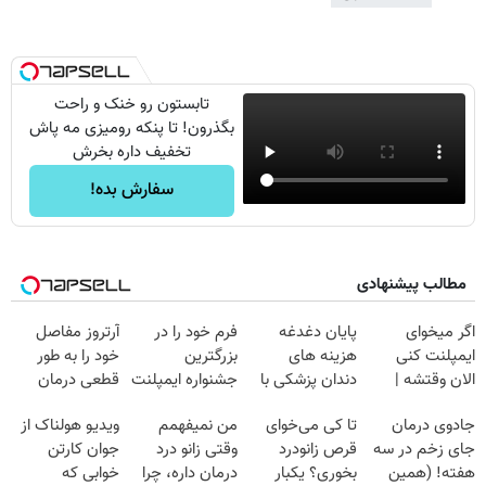
تابستون رو خنک و راحت
بگذرون! تا پنکه رومیزی مه پاش
تخفیف داره بخرش
سفارش بده!
مطالب پیشنهادی
اگر میخوای
پایان دغدغه
فرم خود را در
آرتروز مفاصل
ایمپلنت کنی
هزینه های
بزرگترین
خود را به طور
الان وقتشه |
دندان پزشکی با
جشنواره ایمپلنت
قطعی درمان
فقط با ۲۵
پک سفید کننده
تهران پر کنید ! |
کنید!
جادوی درمان
تا کی می‌خوای
من نمیفهمم
ویدیو هولناک از
میلیون تومان!!!
خانگی
فقط ۲۵ میلیون
◗پرسش‌نامه◖
جای زخم در سه
قرص زانودرد
وقتی زانو درد
جوان کارتن
هفته! (همین
بخوری؟ یکبار
درمان داره، چرا
خوابی که