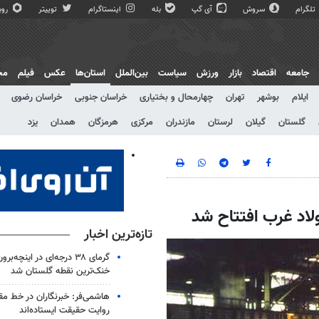
تلگرام
سروش
آی گپ
بله
اینستاگرام
توییتر
روبی
جامعه
اقتصاد
بازار
ورزش
سیاست
بین‌الملل
استان‌ها
عکس
فیلم
مج
ایلام
بوشهر
تهران
چهارمحال و بختیاری
خراسان جنوبی
خراسان رضوی
گلستان
گیلان
لرستان
مازندران
مرکزی
هرمزگان
همدان
یزد
لاد غرب افتتاح شد
تازه‌ترین اخبار
گرمای ۳۸ درجه‌ای در اینچه‌بر
خنک‌ترین نقطه گلستان شد
هاشمی‌فر​​​​​​​: خبرنگاران در خط 
روایت حقیقت ایستاده‌اند