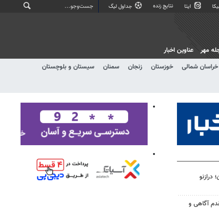
نتایج زنده
کا
ایتا
جداول لیگ
له مهر
عناوین اخبار
خراسان شمالی
خوزستان
زنجان
سمنان
سیستان و بلوچستان
ون؛ درازنو
مقدم آگاهی و