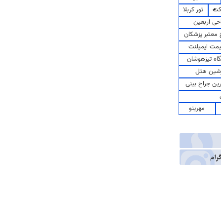
کت
تور کربلا
حی اربعین
معتبر پزشکان
مت ایمپلنت
اه تیزهوشان
شین هتل
رین جراح بینی
مهرینو