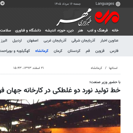
جمعه ۱۶ مرداد ۱۴۰۵
خانه
فرهنگ و ادب
هنر
دين، حوزه، انديشه
دانشگاه و فناوری
سلامت
عناوین اخبار
آذربایجان شرقی
آذربایجان غربی
اصفهان
اردبیل
البرز
فارس
قزوین
قم
کردستان
کرمان
کرمانشاه
کهگیلویه و بویراحمد
استانها
کرمانشاه
۲۱ اسفند ۱۳۹۳، ۱۵:۴۳
با حضور وزیر صنعت؛
خط تولید نورد دو غلطکی در کارخانه جهان فو