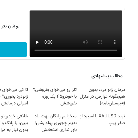
تو آبان تت
مطالب پیشنهادی
درمان زانو درد، بدون
تارا رو می‌خوای بفروشی؟
تا کی می‌خوای 
هیچگونه عوارض در منزل
با خودرو۴۵ یک‌روزه
زانودرد بخوری؟ ی
(◂پرسش‌نامه)
بفروشش
اصولی درمانش 
۱۴
روزنامه‌های صبح پنج‌شنبه ۱۵ مرداد ۱۴۰۵
روزنام
ترید XAUUSD با اسپرد از
میخوایم رایگان بهت یاد
خلافی خودروتو ا
صفر پیپ
بدیم چجوری پولدارشی!
ببین، با پلاک و 
باور نداری امتحانش
بدون نیاز به مرا
مجانیه
حضوری