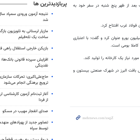
پربازدیدترین ها
بعد از ظهر پنج شنبه در سفر خود به
شد
 فولاد غرب افتتاح کرد.
مازیار لرستانی به تلویزیون با
ساخت یک تله‌فیلم
ین خط تولید در حاشیه این بازدید، هزینه نمونه خارجی دستگاه را ۱۰ میلیون یورو عنوان کرد و گفت: با اعتباری
 کاملا بومی است.
بازیکن خارجی استقلال راهی فو
رد نیاز یک کارخانه را تولید کند.
افزایش سپرده قانونی بانک‌ها؛ ت
نقدینگی
 بافت البرز در شهرک صنعتی بیستون و
حاج‌علی‌اکبری: تحرکات سازمان‌یا
ترویج برهنگی انجام می‌شود
آغاز ثبت‌نام‌ آزمون کارشناسی 
از فردا
صدای انفجار مهیب در مسکو
تصاویر جدید از پهپادهای منهدم
توسط سپاه
دروغ بستن به رهبری قطعاً جرم