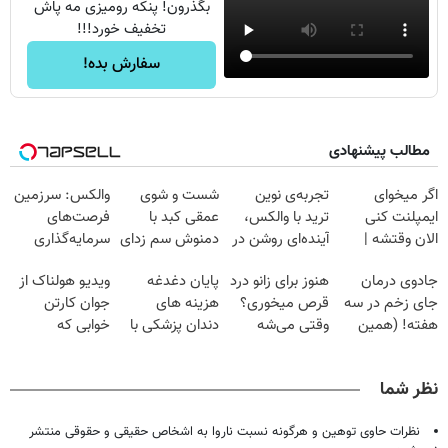
بگذرون! پنکه رومیزی مه پاش
تخفیف خورد!!!
سفارش بده!
مطالب پیشنهادی
اگر میخوای
تجربه‌ی نوین
شست و شوی
والکس: سرزمین
ایمپلنت کنی
ترید با والکس،
عمقی کبد با
فرصت‌های
الان وقتشه |
آینده‌ای روشن در
دمنوش سم زدای
سرمایه‌گذاری
فقط با ۲۵
انتظار شماست
گیاهی
دیجیتال شما
جادوی درمان
هنوز برای زانو درد
پایان دغدغه
ویدیو هولناک از
میلیون تومان!!!
جای زخم در سه
قرص میخوری؟
هزینه های
جوان کارتن
هفته! (همین
وقتی می‌شه
دندان پزشکی با
خوابی که
حالا رایگان
بدون عمل
پک سفید کننده
میلیاردر شد.
صحبت کنید)
درمانش کرد؟؟؟؟
خانگی
آموزش رایگان
نظر شما
نظرات حاوی توهین و هرگونه نسبت ناروا به اشخاص حقیقی و حقوقی منتشر