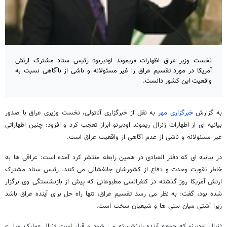
نخست وزیر عراق اظهارات «ریموند اودیرنو» رئیس ستاد مشترک ارتش
آمریکا در مورد تقسیم عراق را غیر مسئولانه و ناشی از ناآگاهی نسبت به
واقعیت این کشور دانست.
به گزارش
خبرگزاری مهر
به نقل از خبرگزاری آناتولی، نخست وزیری عراق با صدور
بیانیه ای از اظهارات ژنرال ریموند اودیرنو ابراز تعجب کرد و افزود: چنین اظهاراتی
غیر مسئولانه و ناشی از عدم آگاهی از واقعیت عراق است.
در بیانیه ای که دفتر العبادی در همین رابطه منتشر کرد آمده است: عراقی ها به
خاطر تقویت وحدت و دفاع از کشورشان جانفشانی می کنند. رئیس ستاد مشترک
ارتش آمریکا روز گذشته در کنفرانسی مطبوعاتی که پیش از بازنشستگی وی برگزار
شده بود، گفت: به نظر می رسد تقسیم عراق، تنها راه حل برای آینده عراق باشد
زیرا آشتی میان سنی ها و شیعیان سخت است
.
ژنرال اودیرنو که جمعه آینده بازنشسته می شود و قرار است ژنرال «مارک میلی»