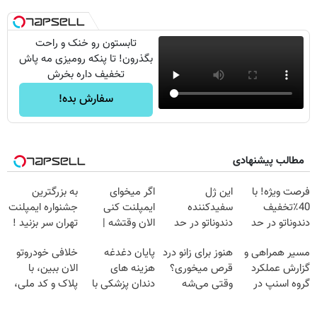
تابستون رو خنک و راحت
بگذرون! تا پنکه رومیزی مه پاش
تخفیف داره بخرش
سفارش بده!
مطالب پیشنهادی
فرصت ویژه! با
این ژل
اگر میخوای
به بزرگترین
40٪تخفیف
سفیدکننده
ایمپلنت کنی
جشنواره ایمپلنت
دندوناتو در حد
دندوناتو در حد
الان وقتشه |
تهران سر بزنید !
کامپوزیت سفید
لمینت سفید
فقط با ۲۵
| فقط ۲۵
مسیر همراهی و
هنوز برای زانو درد
پایان دغدغه
خلافی خودروتو
کن
میکنه
میلیون تومان!!!
میلیون !
گزارش عملکرد
قرص میخوری؟
هزینه های
الان ببین، با
(40%تخفیف)
گروه اسنپ در
وقتی می‌شه
دندان پزشکی با
پلاک و کد ملی،
۱۴۰۴
بدون عمل
پک سفید کننده
بدون نیاز به
درمانش کرد؟؟؟؟
خانگی
مراجعه حضوری