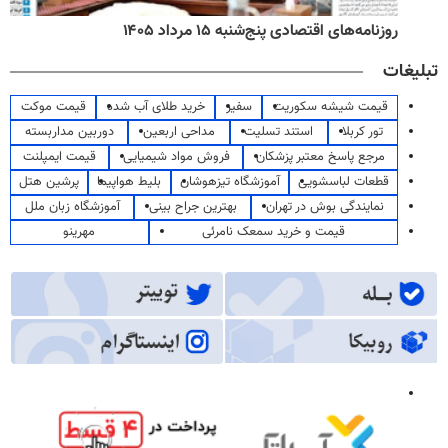
روزنامه‌های اقتصادی پنج‌شنبه ۱۵ مرداد ۱۴۰۵
تبلیغات
قیمت شیشه سکوریت
سفیر
خرید طلای آب شده
قیمت موکت
تور کربلا
استند تسلیت
مداحی اربعین
دوربین مداربسته
مرجع پاسخ معتبر پزشکان
فروش مواد شیمیایی
قیمت ایمپلنت
قطعات لباسشویی
آموزشگاه تیزهوشان
بلیط هواپیما
پرشین هتل
نمایندگی بوش در تهران
بهترین جراح بینی
آموزشگاه زبان ملل
قیمت و خرید سمعک نامرئی
مهرینو