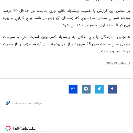
بر اساس اين گزارش با تصويب پيشنهاد ناطق نوري نماينده نور حداقل 70 درصد
بودجه عمراني مناطق سردسيري كه زمستان آن زودرس باشد براي كارآيي و بهره
وري در 6 ماهه اول تخصيص داده مي شود.
همچنين نمايندگان با راي ندادن به پيشنهاد كميسيون امنيت ملي و سياست
خارجي مبني بر اختصاص 25 ميليارد ريال در بودجه سال آينده، احزاب را از حمايت
دولت محروم كردند.
کد مطلب
303229