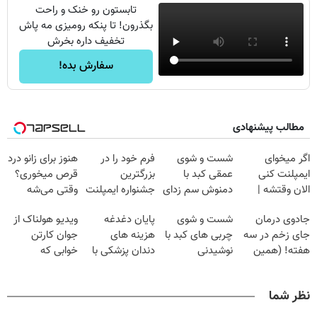
تابستون رو خنک و راحت
بگذرون! تا پنکه رومیزی مه پاش
تخفیف داره بخرش
سفارش بده!
مطالب پیشنهادی
اگر میخوای
شست و شوی
فرم خود را در
هنوز برای زانو درد
ایمپلنت کنی
عمقی کبد با
بزرگترین
قرص میخوری؟
الان وقتشه |
دمنوش سم زدای
جشنواره ایمپلنت
وقتی می‌شه
فقط با ۲۵
گیاهی
تهران پر کنید ! |
بدون عمل
جادوی درمان
شست و شوی
پایان دغدغه
ویدیو هولناک از
میلیون تومان!!!
فقط ۲۵ میلیون
درمانش کرد؟؟؟؟
جای زخم در سه
چربی های کبد با
هزینه های
جوان کارتن
هفته! (همین
نوشیدنی
دندان پزشکی با
خوابی که
حالا رایگان
گیاهی(55%تخفیف)
پک سفید کننده
میلیاردر شد.
صحبت کنید)
خانگی
آموزش رایگان
نظر شما