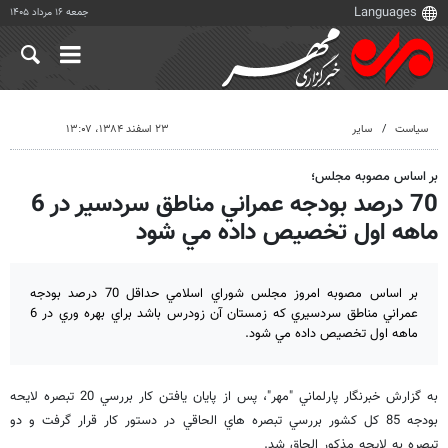
جمعه ۱۶ مرداد ۱۴۰۵
سیاست
سایر
۲۳ اسفند ۱۳۸۴، ۱۳:۰۷
بر اساس مصوبه مجلس؛
70 درصد بودجه عمراني مناطق سردسير در 6
ماهه اول تخصيص داده مي شود
بر اساس مصوبه امروز مجلس شوراي اسلامي حداقل 70 درصد بودجه
عمراني مناطق سردسيري كه زمستان آن زودرس باشد براي بهره وري در 6
ماهه اول تخصيص داده مي شود.
به گزارش خبرنگار پارلماني "مهر"، پس از پايان يافتن كار بررسي 20 تبصره لايحه
بودجه 85 كل كشور بررسي تبصره هاي الحاقي در دستور كار قرار گرفت و دو
تبصره به لايحه مذكور الحاق شد.