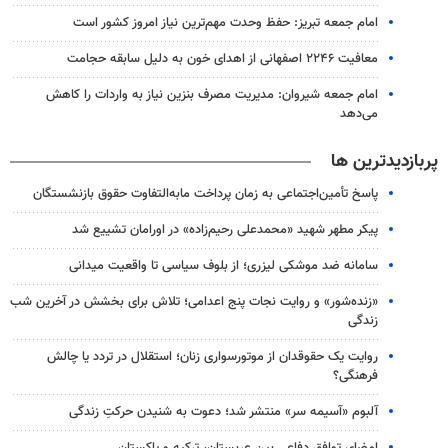
امام جمعه تبریز: حفظ وحدت مهم‌ترین نیاز امروز کشور است
معافیت ۲۲۴۶ اصفهانی از اهدای خون به دلیل سابقه حجامت
امام جمعه شیروان: مدیریت مصرف بنزین نیاز به واردات را کاهش
می‌دهد
پربازدیدترین ها
پاسخ تأمین‌اجتماعی به زمان پرداخت مابه‌التفاوت حقوق بازنشستگان
پیکر مطهر شهید «محمدعلی رحیم‌زاده» در اورامان تشییع شد
سامانه ضد موشکی لیزری؛ از بلوف سیاسی تا واقعیت میدانی
«زنده‌شور» و روایت نجات پنج اعدامی؛ تلاش برای بخشش در آخرین شب
زندگی
روایت یک حقوقدان از موتورسواری زنان؛ استقلال در تردد یا چالش
فرهنگی؟
آلبوم «آسیمه سر» منتشر شد؛ دعوت به شنیدن حرکتِ زندگی
امضای توافق دفاعی بین عربستان، ترکیه و پاکستان