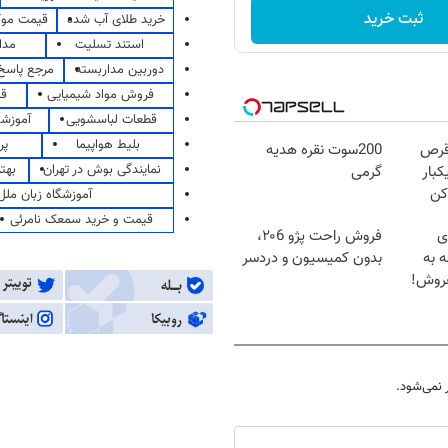
ثبت خرید
خرید طلای آب شده
قیمت مو
استند تسلیت
مدا
دوربین مداربسته
مرجع پاسخ 
فروش مواد شیمیایی
قی
قطعات لباسشویی
آموزشگ
بلیط هواپیما
پر
قرص
200سوت نقره هدیه
نمایندگی بوش در تهران
بهت
کبار
گرمی
کن
آموزشگاه زبان ملل
قیمت و خرید سمعک نامرئی
ای
فروش راحت پژو ۲۰6،
ه به
بدون کمیسیون و دردسر
فروش!
نمی‌شود.