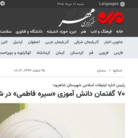
شنبه ۱۷ مرداد ۱۴۰۵
خانه
فرهنگ و ادب
هنر
دين، حوزه، انديشه
دانشگاه و فناوری
سلامت
عناوین اخبار
آذربایجان شرقی
آذربایجان غربی
اصفهان
اردبیل
البرز
فارس
قزوین
قم
کردستان
کرمان
کرمانشاه
کهگیلویه و بویراحمد
استانها
سمنان
۲۵ اسفند ۱۳۹۴، ۱۸:۰۲
رئیس اداره تبلیغات اسلامی شهرستان شاهرود:
۷۰ گفتمان دانش آموزی «سیره فاطمی» در شاهرود برگزار شد