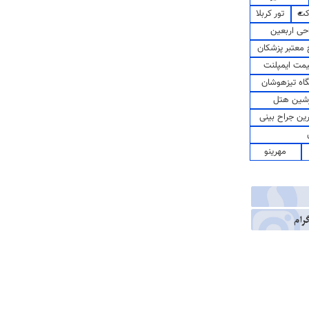
کت
تور کربلا
حی اربعین
معتبر پزشکان
مت ایمپلنت
اه تیزهوشان
شین هتل
رین جراح بینی
مهرینو