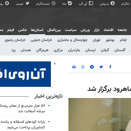
تلگرام
سروش
آی گپ
بله
اینستاگرام
توییتر
روبی
جامعه
اقتصاد
بازار
ورزش
سیاست
بین‌الملل
استان‌ها
عکس
فیلم
مج
ایلام
بوشهر
تهران
چهارمحال و بختیاری
خراسان جنوبی
خراسان رضوی
گلستان
گیلان
لرستان
مازندران
مرکزی
هرمزگان
همدان
یزد
تازه‌ترین اخبار
۵۶ هزار مترمربع از معابر روس
سرخه آسفالت شد
یارانه کودهای فسفاته و پتاسه 
کشاورزان پرداخت می‌شود