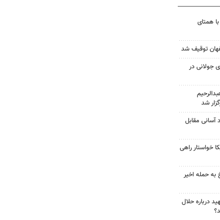
با همتای
 جولانی در
دالرحیم
زار شد
د آسانی مقابل
 خواستار راهی
 به حمله اخیر
د درباره حلال
د؟