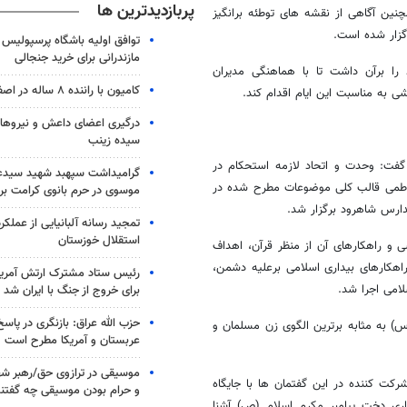
پربازدیدترین ها
نین آگاهی از نقشه های توطئه برانگیز
گزار شده است.
توافق اولیه باشگاه پرسپولیس 
مازندرانی برای خرید جنجالی
 را برآن داشت تا با هماهنگی مدیران
کامیون با راننده ۸ ساله در اصفهان توقیف شد
درگیری اعضای داعش و نیروهای
سیده زینب
گفت: وحدت و اتحاد لازمه استحکام در
گرامیداشت سپهبد شهید سیدعب
اطمی قالب کلی موضوعات مطرح شده در
موسوی در حرم بانوی کرامت برگ
دارس شاهرود برگزار شد.
تمجید رسانه آلبانیایی از عملکر
استقلال خوزستان
 و راهکارهای آن از منظر قرآن، اهداف
اهکارهای بیداری اسلامی برعلیه دشمن،
رئیس ستاد مشترک ارتش آمریکا
لامی اجرا شد.
برای خروج از جنگ با ایران شد
حزب الله عراق: بازنگری در پاسخ
) به مثابه برترین الگوی زن مسلمان و
عربستان و آمریکا مطرح است
موسیقی در ترازوی حق/رهبر شهی
کت کننده در این گفتمان ها با جایگاه
و حرام بودن موسیقی چه گفتن
ی دخت پیامبر مکرم اسلام (ص) آشنا