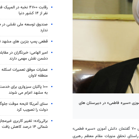
نفر از ۱۴ کشور دنیا
صندوق توسعه ملی نقشی در طر
ندارد
قطعی پمپ بنزین های مشهد 
امیر الهامی: خبرنگاران در مقابل
دشمن نقش مهمی دارند
عملیات موفق تعمیرات اسکله ص
منطقه لاوان
۱۰۰ پاکبان سبزواری برای خدم
به مشهد اعزام می شوند
می شاهرود از برگزاری ۷۰ گفتمان دانش آموزی «سیره فاطمی» در دبیرستان های
سنای آمریکا لایحه موقت جلوگی
دولت را تصویب کرد
براتی‌زاده: تغییر کاربری غیرمجا
شمالی ۱۴ درصد کاهش یافت
ضمن اشاره به برگزاری ۷۰ گفتمان دانش آموزی «سیره فطمی»
 راستای تحقق منویات مقام معظم رهبری