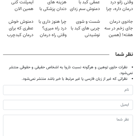
وقتی زانو درد
عمقی کبد با
هزینه های
ایمپلنت کنی
درمان داره، چرا
دمنوش سم زدای
دندان پزشکی با
همین الان
دردش رو داری
گیاهی
پک سفید کننده
وقتشه | فقط با
جادوی درمان
شست و شوی
چرا هنوز داری با
دمنوش خوش
تحمل میکنی؟❗
خانگی
۲۵ میلیون
جای زخم در سه
چربی های کبد با
درد راه میری؟
عطری که برای
تومان!!!
هفته! (همین
نوشیدنی
وقتی راه درمان
درمان کبدچرب
حالا رایگان
گیاهی(55%تخفیف)
جلو پاته!
معجزه میکنه
صحبت کنید)
نظر شما
نظرات حاوی توهین و هرگونه نسبت ناروا به اشخاص حقیقی و حقوقی منتشر
نمی‌شود.
نظراتی که غیر از زبان فارسی یا غیر مرتبط با خبر باشد منتشر نمی‌شود.