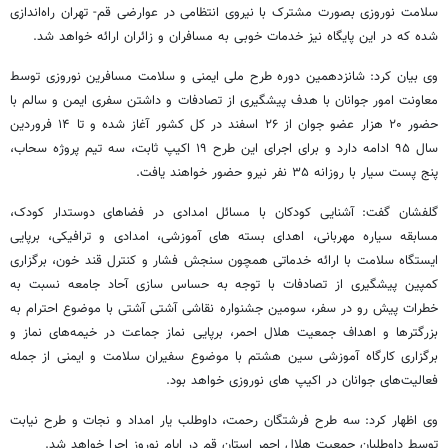
سلامت نوروزی بصورت مشترک با نیروی انتظامی در عوارضی قم- تهران راه‌اندازی
شده که در این پایگاه نیز خدمات خوبی به مسافران و زائران ارائه خواهد شد.
وی بیان کرد: شانزدهمین دوره طرح ملی ایمنی و سلامت مسافرین نوروزی توسط
معاونت امور جوانان با هدف پیشگیری از تصادفات و داشتن سفری ایمن و سالم با
حضور ۲۰ هزار عضو جوان از ۲۶ اسفند در کل کشور آغاز شده و تا ۱۴ فروردین
سال ۹۵ ادامه دارد و برای اجرای این طرح ۱۹ اکیپ ثابت، سه تیم پروژه سحاب،
پنج پست سیار با روزانه ۳۵ نفر نیرو حضور خواهند یافت.
گلفشان گفت: آشنایی کودکان با مسائل امدادی در فضاهای دوستدار کودک،
مسابقه سیاره مهربانی، اهدای بسته های آموزشی، امدادی و ترافیکی، برپایی
ایستگاه سلامت با ارائه خدماتی همچون سنجش فشار و کنترل قند خون، برگزاری
کمپین پیشگیری از تصادفات با توجه به حساس سازی آحاد جامعه نسبت به
خطرات پیش رو در سفر، سومین جشنواره نقاشی آشتی آشتی با موضوع احترام به
بزرگترها و اهداف جمعیت هلال احمر، برپایی نماز جماعت در خیمه‌های نماز و
برگزاری کارگاه آموزشی سین هشتم با موضوع سفیران سلامت و ایمنی از جمله
فعالیت‌های جوانان در اکیپ های نوروزی خواهد بود.
وی اظهار کرد: سه طرح فرشتگان رحمت، داوطلب یار امداد و نجات و طرح نیابت
توسط داوطلبان جمعیت هلال احمر استان قم در ایام نوروز اجرا خواهد شد.