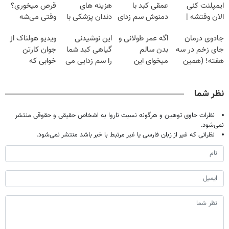
ایمپلنت کنی
عمقی کبد با
هزینه های
قرص میخوری؟
الان وقتشه |
دمنوش سم زدای
دندان پزشکی با
وقتی می‌شه
فقط با ۲۵
گیاهی
پک سفید کننده
بدون عمل
جادوی درمان
اگه عمر طولانی و
این نوشیدنی
ویدیو هولناک از
میلیون تومان!!!
خانگی
درمانش کرد؟؟؟؟
جای زخم در سه
بدن سالم
گیاهی کبد شما
جوان کارتن
هفته! (همین
میخوای این
را سم زدایی می
خوابی که
حالا رایگان
نوشیدنی رو با
کند (با ضمانت
میلیاردر شد.
صحبت کنید)
تخفیف بخر
مرجوعی)
آموزش رایگان
نظر شما
نظرات حاوی توهین و هرگونه نسبت ناروا به اشخاص حقیقی و حقوقی منتشر
نمی‌شود.
نظراتی که غیر از زبان فارسی یا غیر مرتبط با خبر باشد منتشر نمی‌شود.