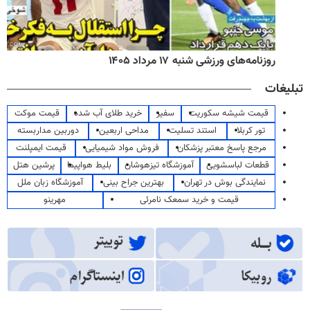
روزنامه‌های ورزشی شنبه ۱۷ مرداد ۱۴۰۵
تبلیغات
قیمت شیشه سکوریت
سفیر
خرید طلای آب شده
قیمت موکت
تور کربلا
استند تسلیت
مداحی اربعین
دوربین مداربسته
مرجع پاسخ معتبر پزشکان
فروش مواد شیمیایی
قیمت ایمپلنت
قطعات لباسشویی
آموزشگاه تیزهوشان
بلیط هواپیما
پرشین هتل
نمایندگی بوش در تهران
بهترین جراح بینی
آموزشگاه زبان ملل
قیمت و خرید سمعک نامرئی
مهرینو