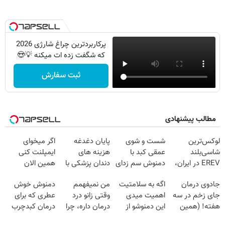
پرکاربردترین چراغ شارژی 2026
که شگفت زده ات میکنه 💡😍
ثبت سفارش
مطالب پیشنهادی
لوکس‌ترین
شست و شوی
پایان دغدغه
اگر میخوای
شاسی‌بلند
عمقی کبد با
هزینه های
ایمپلنت کنی
EREV در ایران،
دمنوش سم زدای
دندان پزشکی با
همین الان
توسط نیکا موتور
گیاهی
پک سفید کننده
وقتشه | فقط با
جادوی درمان
اگه به سلامتیت
من نمیفهمم
دمنوش خوش
رونمایی شد!
خانگی
۲۵ میلیون
جای زخم در سه
اهمیت میدی
وقتی زانو درد
عطری که برای
تومان!!!
هفته! (همین
این دمنوشو از
درمان داره، چرا
درمان کبدچرب
حالا رایگان
دست نده
دردش رو داری
معجزه میکنه