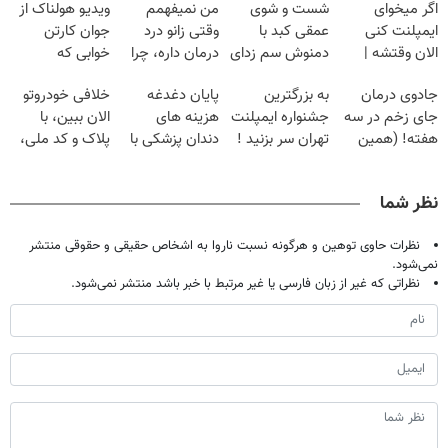
اگر میخوای
شست و شوی
من نمیفهمم
ویدیو هولناک از
ایمپلنت کنی
عمقی کبد با
وقتی زانو درد
جوان کارتن
الان وقتشه |
دمنوش سم زدای
درمان داره، چرا
خوابی که
فقط با ۲۵
گیاهی
دردش رو داری
میلیاردر شد.
جادوی درمان
به بزرگترین
پایان دغدغه
خلافی خودروتو
میلیون تومان!!!
تحمل میکنی؟❗
آموزش رایگان
جای زخم در سه
جشنواره ایمپلنت
هزینه های
الان ببین، با
هفته! (همین
تهران سر بزنید !
دندان پزشکی با
پلاک و کد ملی،
حالا رایگان
| فقط ۲۵
پک سفید کننده
بدون نیاز به
صحبت کنید)
میلیون !
خانگی
مراجعه حضوری
نظر شما
نظرات حاوی توهین و هرگونه نسبت ناروا به اشخاص حقیقی و حقوقی منتشر
نمی‌شود.
نظراتی که غیر از زبان فارسی یا غیر مرتبط با خبر باشد منتشر نمی‌شود.