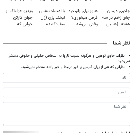
فقط با ۲۵
گیاهی
پک سفید کننده
تهران پر کنید ! |
جادوی درمان
هنوز برای زانو درد
با اعتماد بنفس
ویدیو هولناک از
میلیون تومان!!!
خانگی
فقط ۲۵ میلیون
جای زخم در سه
قرص میخوری؟
لبخند بزن (ژل
جوان کارتن
هفته! (همین
وقتی می‌شه
سفیدکننده
خوابی که
حالا رایگان
بدون عمل
دندان40%تخفیف)
میلیاردر شد.
صحبت کنید)
درمانش کرد؟؟؟؟
آموزش رایگان
نظر شما
نظرات حاوی توهین و هرگونه نسبت ناروا به اشخاص حقیقی و حقوقی منتشر
نمی‌شود.
نظراتی که غیر از زبان فارسی یا غیر مرتبط با خبر باشد منتشر نمی‌شود.