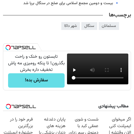
بیست و دومین مجمع اسلامی برای صلح در سنگال برپا شد
برچسب‌ها
مسلمانان
سنگال
شهر داکا
تابستون رو خنک و راحت
بگذرون! تا پنکه رومیزی مه پاش
تخفیف داره بخرش
سفارش بده!
مطالب پیشنهادی
اگر میخوای
شست و شوی
پایان دغدغه
فرم خود را در
ایمپلنت کنی
عمقی کبد با
هزینه های
بزرگترین
الان وقتشه |
دمنوش سم زدای
دندان پزشکی با
جشنواره ایمپلنت