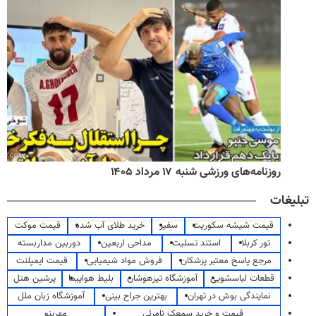
روزنامه‌های ورزشی شنبه ۱۷ مرداد ۱۴۰۵
تبلیغات
قیمت شیشه سکوریت
سفیر
خرید طلای آب شده
قیمت موکت
تور کربلا
استند تسلیت
مداحی اربعین
دوربین مداربسته
مرجع پاسخ معتبر پزشکان
فروش مواد شیمیایی
قیمت ایمپلنت
قطعات لباسشویی
آموزشگاه تیزهوشان
بلیط هواپیما
پرشین هتل
نمایندگی بوش در تهران
بهترین جراح بینی
آموزشگاه زبان ملل
قیمت و خرید سمعک نامرئی
مهرینو