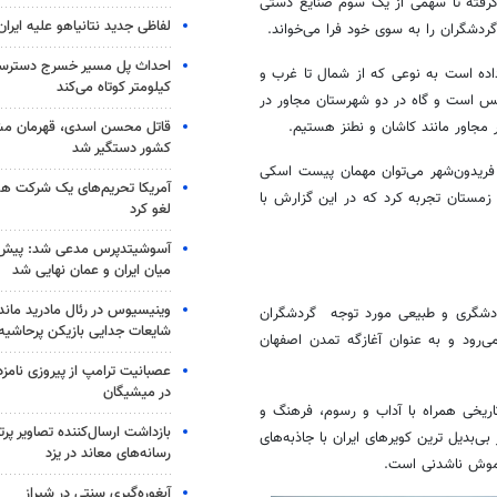
ا گرفته تا سهمی از یک سوم صنایع دستی
لفاظی جدید نتانیاهو علیه ایران
گردشگران را به سوی خود فرا می‌خواند
.
اده است به نوعی که از شمال تا غرب و
کیلومتر کوتاه می‌کند
س است و گاه در دو شهرستان مجاور در
قاتل محسن اسدی، قهرمان م
مجاور مانند کاشان و نطنز هستیم
.
کشور دستگیر شد
 فریدون‌شهر می‌توان مهمان پیست اسکی
آمریکا تحریم‌های یک شرکت هوا
زمستان تجربه کرد که در این گزارش با
لغو کرد
آسوشیتدپرس مدعی شد: پیش‌
میان ایران و عمان نهایی شد
وینیسیوس در رئال مادرید ماند
گردشگری و طبیعی مورد توجه گردشگران
شایعات جدایی بازیکن پرحاشیه
‌رود و به عنوان آغازگه تمدن اصفهان
عصبانیت ترامپ از پیروزی نام
در میشیگان
اریخی همراه با آداب و رسوم، فرهنگ و
بازداشت ارسال‌کننده تصاویر پ
‌بدیل ترین کویرهای ایران با جاذبه‌های
رسانه‌های معاند در یزد
راموش ناشدنی است
.
آبغوره‌گیری سنتی در شیراز