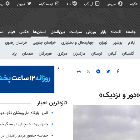
تلگرام
سروش
آی گپ
بله
اینستاگرام
توییتر
روبی
جامعه
اقتصاد
بازار
ورزش
سیاست
بین‌الملل
استان‌ها
عکس
فیلم
مج
ایلام
بوشهر
تهران
چهارمحال و بختیاری
خراسان جنوبی
خراسان رضوی
گلستان
گیلان
لرستان
مازندران
مرکزی
هرمزگان
همدان
یزد
«دور و نزدیک»
تازه‌ترین اخبار
البرز؛ پایگاه ملی‌پوشان تکواندو
چابهاری‌ها همچنان در سنگر خیا
حماسه حضور مردم زاهدان در شب