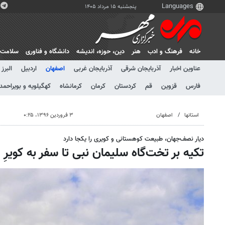
پنجشنبه ۱۵ مرداد ۱۴۰۵
خانه
فرهنگ و ادب
هنر
دين، حوزه، انديشه
دانشگاه و فناوری
سلامت
عناوین اخبار
آذربایجان شرقی
آذربایجان غربی
اصفهان
اردبیل
البرز
فارس
قزوین
قم
کردستان
کرمان
کرمانشاه
کهگیلویه و بویراحمد
استانها
اصفهان
۳ فروردین ۱۳۹۶، ۰:۲۵
دیار نصف‌جهان، طبیعت کوهستانی و کویری را یکجا دارد
تکیه بر تخت‌گاه سلیمان نبی تا سفر به کویرِ 