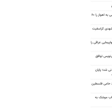
احداث پل مسیر خسرج دسترسی به اهواز را ۶۰
شهدی کراسفیت
پیمایی عراقی را
نویس توافق
نی شد؛ پایان
زد حامی فلسطین
رتاب موشک به