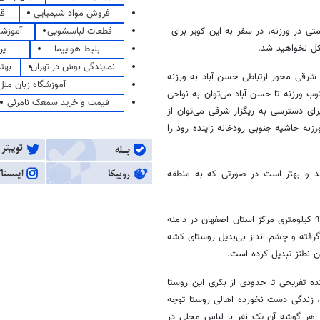
فروش مواد شیمیایی
قی
متی در ورزنه، در سفر به این کویر برای
قطعات لباسشویی
آموزشگ
کل نخواهید شد
.
بلیط هواپیما
پر
نمایندگی بوش در تهران
بهت
شرقی محور ارتباطی حسن آباد به ورزنه
آموزشگاه زبان ملل
رو از ۵ کیلومتری جنوب ورزنه تا حسن آباد می‌توان به نواحی
قیمت و خرید سمعک نامرئی
رای دسترسی به ریگزار شرقی می‌توان از
رزنه حاشیه جنوبی رودخانه زاینده رود را
د و بهتر است در صورتی که به منطقه
در فاصله ۳۰ کیلومتری شهر نطنز و ۹۰ کیلومتری مرکز استان اصفهان در دامنه
رفته و چشم انداز بی‌بدیل روستای کشه
ن نطنز تبدیل کرده است
.
ه تفریحی تا حدودی از بکری این روستا
د، زندگی دست نخورده اهالی روستا توجه
 هر گوشه آن یک نفر با لباس محلی در