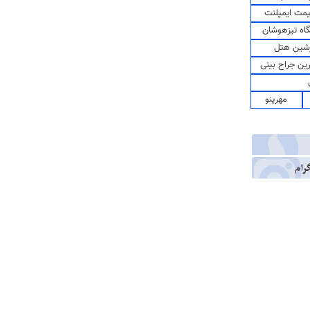
مت ایمپلنت
اه تیزهوشان
شین هتل
رین جراح بینی
مهرینو