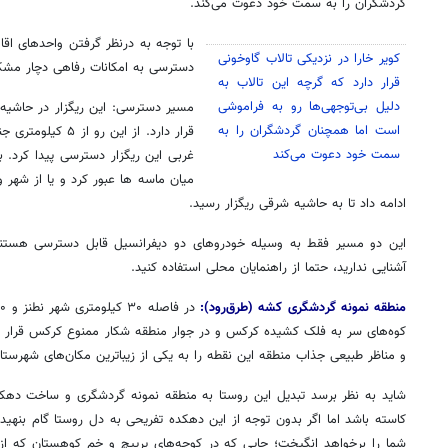
گردشگران را به سمت خود دعوت می‌کند
.
با توجه به درنظر گرفتن واحدهای اقا
کویر خارا در نزدیکی تالاب گاوخونی
دسترسی به امکانات رفاهی دچار مش
قرار دارد که گرچه این تالاب به
دلیل بی‌توجهی‌ها رو به فراموشی
مسیر دسترسی: این ریگزار در حاشیه 
است اما همچنان گردشگران را به
قرار دارد. از این 
سمت خود دعوت می‌کند
غربی این ریگزار دسترسی پیدا کرد. ب
میان ماسه ها عبور کرد و یا از شهر و
ادامه داد تا به حاشیه شرقی ریگزار رسید.
این دو مسیر فقط به وسیله خودروهای دو دیفرانسیل قابل دسترسی هستن
آشنایی ندارید، حتما از راهنمایان محلی استفاده کنید
.
منطقه نمونه گردشگری کشه (طرق‌رود):
کوه‌های سر به فلک کشیده کرکس و در جوار منطقه شکار ممنوع کرکس قرار گ
و مناظر طبیعی جذاب منطقه این نقطه را به یکی از زیباترین مکان‌های شهرستا
شاید به نظر برسد تبدیل این روستا به منطقه نمونه گردشگری و ساخت ‌دهکد
کاسته باشد اما اگر بدون توجه از این دهکده تفریحی به دل روستا گام بنهی
شما را برخواهد انگیخت؛ جایی که در کوچه‌های پرپیچ و خم کوهستان که از