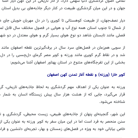
تمامی اصول گردشگری دنیا سهمی دارد، از آثار تاریخی در این کهن دیار آشن
جهان و در این میان گردشگری طبیعت در کنار دیگر جاذبه‌های بی بدیل استان 
دیار نصف‌جهان، از طبیعت کوهستانی تا کویری را در دل مهربان خویش جای د
از شمال تا جنوب استان همه نوع آب و هوایی در فصول مختلف سال قابل لم
فصلی مانند تابستان شاهد دو نوع هوای بسیار گرم و هوای معتدل در دو شهر 
از سویی هم‌زمان در فصل‌های سرد سال در برف‌گیرترین نقطه اصفهان مانند
شد و در نقاط گرم کویری مانند ورزنه و کویر مصر گرمای دل‌چسبی را در دل 
بخشی از این تفرجگاه‌های متنوع در استان پهناور اصفهان آشنا می‌شویم
:
کویر خارا (ورزنه) و نقطه آغاز تمدن کهن اصفهان
ورزنه به عنوان یکی از اهداف مهم گردشگری به لحاظ جاذبه‌های تاریخی، 
قرار می‌گیرد، جایی که از هشت هزار سال پیش زیستگاه انسان به شمار می
شناخته می‌شود
.
این شهر، گنجینه‌ای پنهان از جاذبه‌های طبیعی، زیست محیطی، گردشگری و ت
سنن منحصر به فرد است اما در این میان سفر به کویر ورزنه به عنوان یکی از بی
خاص بیابانی خود به ویژه در فصل‌های زمستان و بهار، تجربه‌ای دلنشین و ف