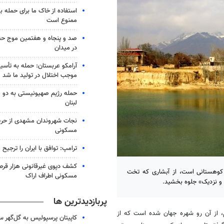
استفاده از خاک ما برای حمله 
ممنوع است
صد و پنجاه و هفتمین موج حضو
در میدان
آرامکو عربستان: حمله به تأس
موجب اختلال در تولید ما شد
حمله رژیم صهیونیستی به دو 
لبنان
نجات شهروندان مشهدی از حری
مسکونی
ترامپ: توافق با ایران را ترجیح
کشف دپوی غیرقانونی هزار قرص
و کوهستانی است، از آبشاری که تخت
مسکونی اطراف اراک
 و نزدیک» جلوه بخشید.
پربازدیدترین ها
م، از آن رو شهره جهان شده است که از
کاپیتان پرسپولیس به گل‌گهر 